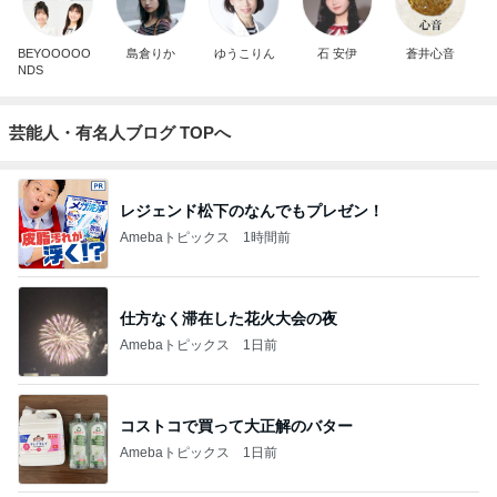
BEYOOOOO
島倉りか
ゆうこりん
石 安伊
蒼井心音
NDS
芸能人・有名人ブログ TOPへ
レジェンド松下のなんでもプレゼン！
Amebaトピックス
1時間前
仕方なく滞在した花火大会の夜
Amebaトピックス
1日前
コストコで買って大正解のバター
Amebaトピックス
1日前