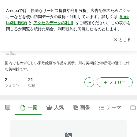
御所湖 川村美術館のブログ
アプリをダウンロードして
ブログの更新通知
を受け取りまし
開く
ょう。
御所湖 川村美術館のブログ
国内でもめずらしい東欧絵画や作品を展示。川村美術館は御所湖の近くに佇
む美術館です。
2
21
フォロー
フォロワー
投稿
一覧
人気
画像
テーマ