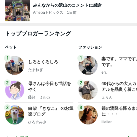
みんなからの沢山のコメントに感謝
Amebaトピックス
1日前
トップブロガーランキング
ペット
ファッション
1
1
妻です。ママです
しろとくろしろ
です。
たまねぎ
eri.
2
2
母さんは今日も世話を
40代からの大人
やく
アルを品良く着こ
ファッションブロ
藤緒 ミルカ
えりん
3
3
白柴 『きなこ』 のお気
銀の滴降る降るま
楽ブログ
に・・・
ひろ☆みき
illallan