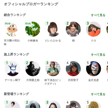
オフィシャルブロガーランキング
総合ランキング
すべて見る
1
2
3
市川團十郎白
小林麻央
だいたひかる
桃
クロ
猿
急上昇ランキング
すべて見る
1
2
3
4
5
デーモン閣下
片岡愛之助
林下清志(ビッ
沢田聖子
金沢克彦
グダディ)
新登場ランキング
すべて見る
1
2
3
4
5