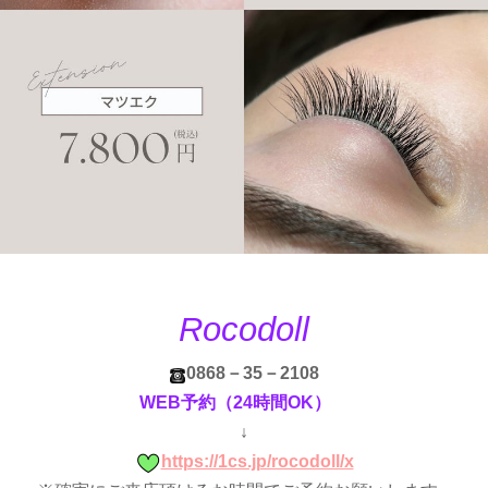
Rocodoll
0868－35－2108
WEB予約（24時間OK）
↓
https://1cs.jp/rocodoll/x