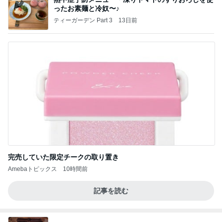
ったお素麺と冷奴〜♪
ティーガーデン Part 3
13日前
完売していた限定チークの取り置き
Amebaトピックス
10時間前
記事を読む