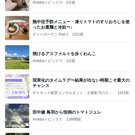
Amebaトピックス
2日前
熱中症予防メニュー・凍りトマトのすりおろしを使
ったお素麺と冷奴〜♪
ティーガーデン Part 3
13日前
焼けるアスファルトを歩くわんこ
Amebaトピックス
1日前
現実化のタイムラグ〜結果が出ない時期こそ最大の
チャンス
サイキック経営コンサルタント・土屋彩乃のスピ
14日前
理論：Aya-no-Theory
田中健 鳥羽から恒例のトマトジュレ
Amebaトピックス
21時間前