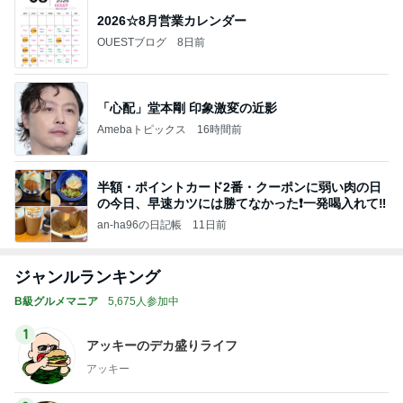
2026☆8月営業カレンダー
OUESTブログ
8日前
「心配」堂本剛 印象激変の近影
Amebaトピックス
16時間前
半額・ポイントカード2番・クーポンに弱い肉の日
の今日、早速カツには勝てなかった❗️一発喝入れて‼️
an-ha96の日記帳
11日前
ジャンルランキング
B級グルメマニア
5,675人参加中
1
アッキーのデカ盛りライフ
アッキー