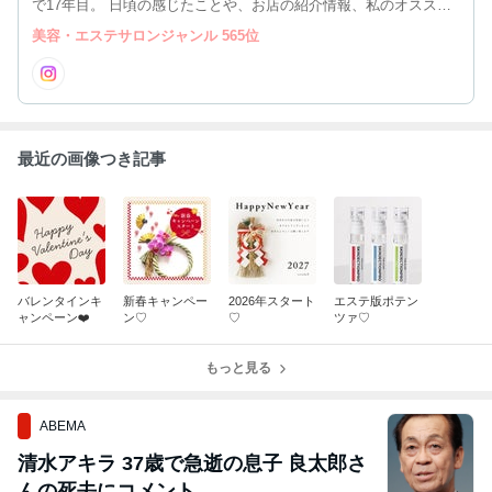
で17年目。 日頃の感じたことや、お店の紹介情報、私のオススメ
などを気ままに書いています☆ よかったら遊びに来てください(・
美容・エステサロンジャンル 565位
∀・)
最近の画像つき記事
バレンタインキ
新春キャンペー
2026年スタート
エステ版ポテン
ャンペーン❤️
ン♡
♡
ツァ♡
もっと見る
ABEMA
清水アキラ 37歳で急逝の息子 良太郎さ
んの死去にコメント