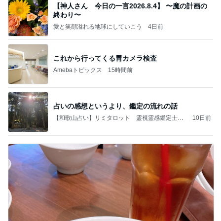
【神人さん 今日の一言2026.8.4】 〜魔の計画の
終わり〜
愛と笑顔溢れる地球にしていこう
4日前
これから行ってくる胃カメラ検査
Amebaトピックス
15時間前
占いの感想というより、鑑定の流れの話
【和歌山占い】リミタロット 霊視霊感鑑定士日
10日前
月あい