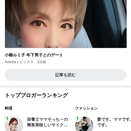
小柳ルミ子 年下男子とのデート
Amebaトピックス
1日前
記事を読む
トップブロガーランキング
料理
ファッション
1
1
栄養士ママそっち～の
妻です。ママです
簡単美味しいサイクル
です。
献立