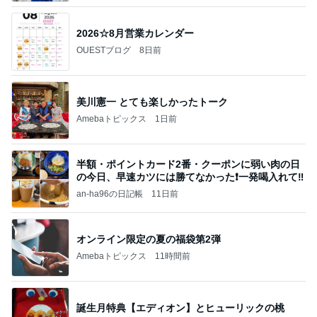
2026☆8月営業カレンダー
OUESTブログ
8日前
美川憲一 とても楽しかったトーク
Amebaトピックス
1日前
半額・ポイントカード2番・クーポンに弱い肉の日
の今日、早速カツには勝てなかった❗️一発喝入れて‼️
an-ha96の日記帳
11日前
オンライン限定の夏の福袋第2弾
Amebaトピックス
11時間前
誕生月特典【エディオン】とヒューリックの桃