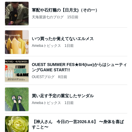
軍配や石灯籠の【日月文)（その一）
天海屋源七のブログ
15日前
いつ買ったか覚えてないエルメス
Amebaトピックス
1日前
OUEST SUMMER FES★8/4(tue)からはシューティ
ングGAME START!!
OUESTブログ
8日前
買い足す予定の重宝したサンダル
Amebaトピックス
1日前
【神人さん 今日の一言2026.8.6】 〜身体を喜ば
すこと〜