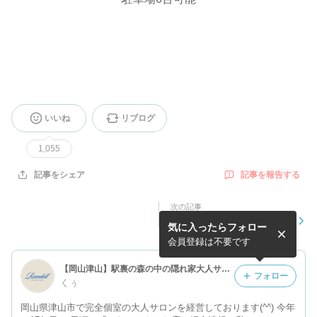
いいね
リブログ
1,055
記事を報告する
記事をシェア
次の記事
バレンタインキャンペーン❤️
気に入ったらフォロー
会員登録は不要です
【岡山津山】駅裏の森の中の隠れ家大人サロン
フォロー
くぅ
岡山県津山市で完全個室の大人サロンを経営しております(^^) 今年