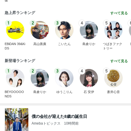
猿
急上昇ランキング
すべて見る
1
2
3
4
5
EBiDAN 39&Ki
高山善廣
こいたん
島倉りか
つばきファク
DS
トリー
新登場ランキング
すべて見る
1
2
3
4
5
BEYOOOOO
島倉りか
ゆうこりん
石 安伊
蒼井心音
NDS
僕の会社が迎えた8歳の誕生日
Amebaトピックス
10時間前