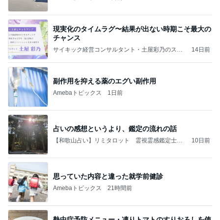
現実化のタイムラグ〜結果が出ない時期こそ最大の
チャンス
サイキック経営コンサルタント・土屋彩乃のスピ
14日前
理論：Aya-no-Theory
副作用を抑える薬のエグい副作用
Amebaトピックス
1日前
占いの感想というより、鑑定の流れの話
【和歌山占い】リミタロット 霊視霊感鑑定士日
10日前
月あい
思っていた内容と違った就学前健診
Amebaトピックス
21時間前
熱中症予防メニュー・凍りトマトのすりおろしを使