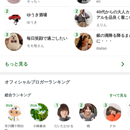
そっち～
eri.
2
2
40代からの大人
ゆうき酒場
アルを品良く着こ
ゆうき
ファッションブロ
えりん
3
3
銀の滴降る降るま
毎日笑顔で過ごしたい
に・・・
モモ母さん
illallan
もっと見る
オフィシャルブロガーランキング
総合ランキング
すべて見る
1
2
3
市川團十郎白
小林麻央
だいたひかる
桃
クロ