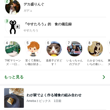
2
デカ盛りんぐ
ガデュ
3
『やすたろう』的 食の備忘録
やすたろう
4
5
6
7
8
下町マリーン
安くて美味し
道産子どすど
いもっちゃん
たかまつせん
ズ・一口馬
い物が好き☆
す！
のブログ
いちの食い散
主・立ち飲
彡
らかし日記
み・立ち食い
そば
もっと見る
わが家でよく作る補食の組み合わせ
Amebaトピックス
1日前