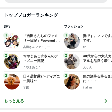
トップブロガーランキング
旅行
ファッション
1
1
「吉田さんちのファミ
妻です。ママです
リー日記」Powered b
です。
y Ameba 吉田さんファ
吉田さんファミリー
eri.
ミリーオフィシャルブ
ログ
2
2
☆やまあこ☆さんのデ
40代からの大人
ィズニー日記
アルを品良く着こ
ファッションブロ
☆やまあこ☆
えりん
3
3
日々是甘露2〜ディズニ
銀の滴降る降るま
ー風味〜
に・・・
甘露
illallan
もっと見る