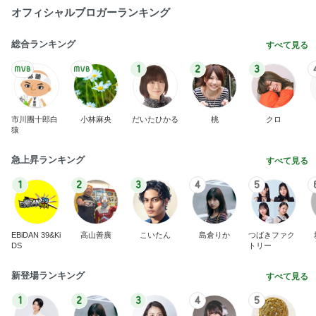
オフィシャルブロガーランキング
総合ランキング
すべて見る
1
2
3
市川團十郎白
小林麻央
だいたひかる
桃
クロ
猿
急上昇ランキング
すべて見る
1
2
3
4
5
EBiDAN 39&Ki
高山善廣
こいたん
島倉りか
つばきファク
DS
トリー
新登場ランキング
すべて見る
1
2
3
4
5