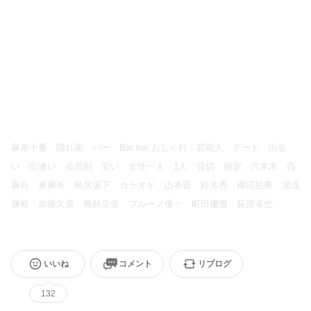
麻布十番 隠れ家 バー Bar bar おしゃれ 芸能人 デート 出会
い 出逢い 会員制 安い 女性一人 1人 貸切 個室 六本木 西
麻布 東麻布 鳥居坂下 カラオケ 山本晋 鈴木秀 柳沼祐希 湯浅
康裕 加藤久貴 梅林圭佑 ブルーノ優一 町田優雅 荻原卓也
いいね
コメント
リブログ
132