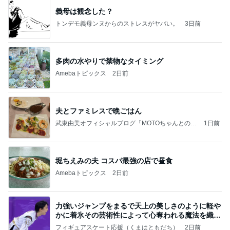
義母は観念した？
トンデモ義母ンヌからのストレスがヤバい。
3日前
多肉の水やりで禁物なタイミング
Amebaトピックス
2日前
夫とファミレスで晩ごはん
武東由美オフィシャルブログ「MOTOちゃんとのは
1日前
っぴぃな毎日」Powered by Ameba
堀ちえみの夫 コスパ最強の店で昼食
Amebaトピックス
2日前
力強いジャンプをまるで天上の美しさのように軽や
かに着氷その芸術性によって心奪われる魔法を織り
なす
フィギュアスケート応援（くまはともだち）
2日前