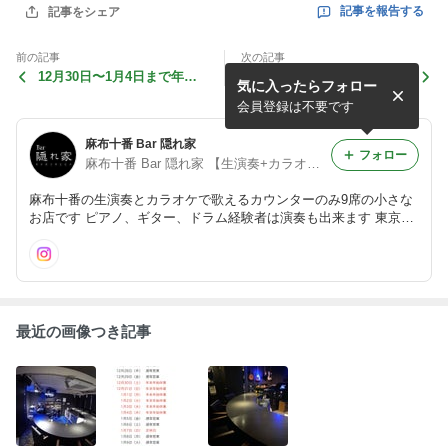
記事を報告する
記事をシェア
前の記事
次の記事
12月30日〜1月4日まで年末
麻布十番 バー 隠れ家 店内写
気に入ったらフォロー
年始休業します
真
会員登録は不要です
麻布十番 Bar 隠れ家
フォロー
麻布十番 Bar 隠れ家 【生演奏+カラオケ】
麻布十番の生演奏とカラオケで歌えるカウンターのみ9席の小さな
お店です ピアノ、ギター、ドラム経験者は演奏も出来ます 東京都
港区麻布十番1-5-7第一長門ビルB1階 電話 03-6721-1717
最近の画像つき記事