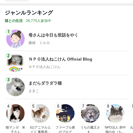
ジャンルランキング
猫との生活
26,775人参加中
1
母さんは今日も世話をやく
藤緒 ミルカ
2
ＮＰＯ法人ねこけん Official Blog
ＮＰＯ法人ねこけん
3
まだらダラダラ猫
まきこ
4
5
6
7
8
猫マンガ 米
社)アニマルエ
ファーブル家
うちの魔王さ
NPO法人 府中
子さん
イド 事務局＆
のブログ
ま。
猫の会（ちゅ