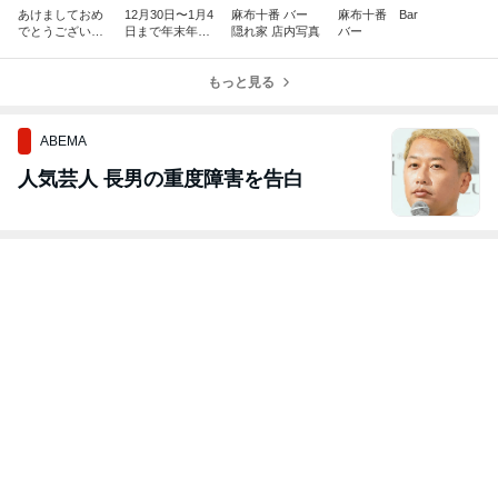
あけましておめ
12月30日〜1月4
麻布十番 バー
麻布十番 Bar
でとうございま
日まで年末年始
隠れ家 店内写真
バー
す 本年もよろし
休業します
くお願い致しま
す♂️
もっと見る
ABEMA
人気芸人 長男の重度障害を告白