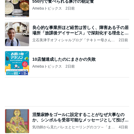
550円で食べられる豚汁の朝定食
Amebaトピックス
2日前
良心的な事業所ほど経営は苦しく、障害ある子の居
場所「放課後デイサービス」で深刻化する理念と現
実の
立石美津子オフィシャルブログ「テキトー母さんの
2日前
すすめ」Powered by Ameba
10店舗達成したのにまさかの失敗
Amebaトピックス
2日前
涅槃寂静をゴールに設定することがなぜ大事なの
か、シンボルを受容可能なメッセージとして投げる
ことが
気功師から見たバレエとヒーリングのコツ～「まと
4日前
いのば」ブログ