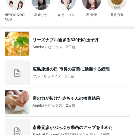
BEYOOOOO
島倉りか
ゆうこりん
石 安伊
蒼井心音
NDS
リーズナブル過ぎる330円の玉子丼
Amebaトピックス
2日前
広島原爆の日 市長の言葉に動揺する総理
ブルーサファイア
2日前
肩の力が抜けた赤ちゃんの検査結果
Amebaトピックス
2日前
斎藤元彦がぶらぶら動画のアップを止めた
Bank of Dreamの公営競技はどこへ行く
9日前