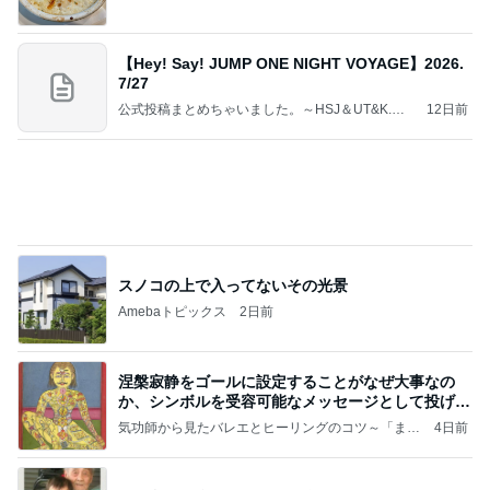
【Hey! Say! JUMP ONE NIGHT VOYAGE】2026.
7/27
公式投稿まとめちゃいました。～HSJ＆UT&K.O.
12日前
～
スノコの上で入ってないその光景
Amebaトピックス
2日前
涅槃寂静をゴールに設定することがなぜ大事なの
か、シンボルを受容可能なメッセージとして投げる
ことが
気功師から見たバレエとヒーリングのコツ～「まと
4日前
いのば」ブログ