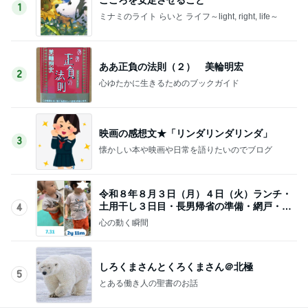
1
ミナミのライト らいと ライフ～light, right, life～
ああ正負の法則（２） 美輪明宏
2
心ゆたかに生きるためのブックガイド
映画の感想文★「リンダリンダリンダ」
3
懐かしい本や映画や日常を語りたいのでブログ
令和８年８月３日（月）４日（火）ランチ・
土用干し３日目・長男帰省の準備・網戸・４
4
位
心の動く瞬間
しろくまさんとくろくまさん＠北極
5
とある働き人の聖書のお話