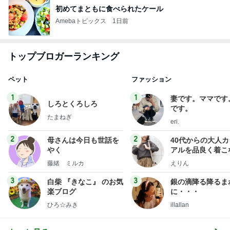
初めてまともに食べられたケール
Amebaトピックス
1日前
トップブロガーランキング
ペット
ファッション
1
1
妻です。ママです
しろとくろしろ
です。
たまねぎ
eri.
2
2
母さんは今日も世話を
40代からの大人
やく
アルを品良く着こ
ファッションブロ
藤緒 ミルカ
えりん
3
3
白柴 『きなこ』 のお気
銀の滴降る降るま
楽ブログ
に・・・
ひろ☆みき
illallan