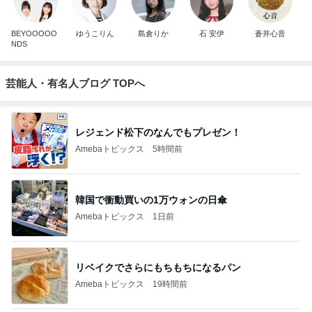
BEYOOOOO
ゆうこりん
島倉りか
石 安伊
蒼井心音
NDS
芸能人・有名人ブログ TOPへ
レジェンド松下のなんでもプレゼン！
Amebaトピックス
5時間前
韓国で衝動買いの1万ウォンの日傘
Amebaトピックス
1日前
リベイクでさらにもちもちになるパン
Amebaトピックス
19時間前