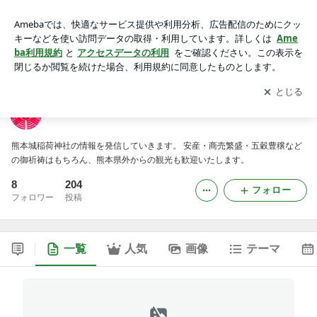
熊本城稲荷神社
アプリをダウンロードして
ブログの更新通知
を受け取りまし
開く
ょう。
熊本城稲荷神社
熊本城稲荷神社の情報を発信していきます。 安産・商売繁盛・五穀豊穣など
の御祈祷はもちろん、熊本県外からの観光も歓迎いたします。
8
204
フォロー
フォロワー
投稿
一覧
人気
画像
テーマ