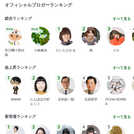
オフィシャルブロガーランキング
総合ランキング
すべて見る
1
2
3
市川團十郎白
小林麻央
だいたひかる
桃
クロ
猿
急上昇ランキング
すべて見る
1
2
3
4
5
AKB48
たんぽぽ川村
北村総一朗
北別府学
OCHA NORM
エミコ
A
新登場ランキング
すべて見る
1
2
3
4
5