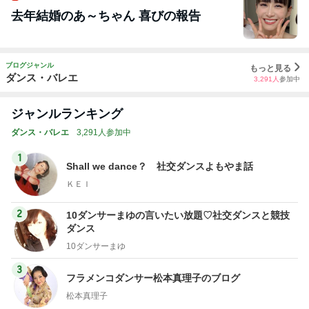
去年結婚のあ～ちゃん 喜びの報告
ブログジャンル
もっと見る
ダンス・バレエ
3,291
人
参加中
ジャンルランキング
ダンス・バレエ
3,291人参加中
1
Shall we dance？ 社交ダンスよもやま話
ＫＥＩ
2
10ダンサーまゆの言いたい放題♡社交ダンスと競技
ダンス
10ダンサーまゆ
3
フラメンコダンサー松本真理子のブログ
松本真理子