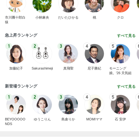
市川團十郎白
小林麻央
だいたひかる
桃
クロ
猿
急上昇ランキング
すべて見る
1
2
3
4
5
加藤紀子
Sakurashimeji
真飛聖
尼子勝紀
モーニング
娘。'26 天気組
新登場ランキング
すべて見る
1
2
3
4
5
BEYOOOOO
ゆうこりん
島倉りか
MOMIママ
石 安伊
NDS