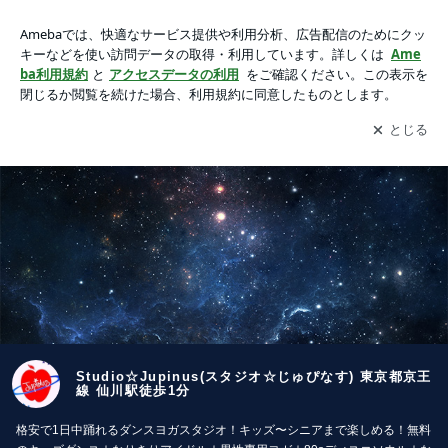
Studio☆Jupinus(スタジオ☆じゅぴなす) 東京都京王線 仙川駅
徒歩1分
アプリをダウンロードして
ブログの更新通知
を受け取りまし
開く
ょう。
Studio☆Jupinus(スタジオ☆じゅぴなす) 東京都京王
線 仙川駅徒歩1分
格安で1日中踊れるダンスヨガスタジオ！キッズ〜シニアまで楽しめる！無料