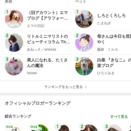
美容
ペット
1
1
（旧アカウント）エマ
しろとくろしろ
ブログ【アラフォー会
たまねぎ
社売却セカンドライ
エマの日記
フ】
2
2
リトルミニマリストの
母さんは今日も世
ビューティコラム The
やく
little minimalist's bea
あねっさ／anessa
藤緒 ミルカ
uty colum
3
3
美人になれる、たくさ
白柴 『きなこ』 
んの魔法
楽ブログ
hiromi
ひろ☆みき
ランキングをもっと見る
オフィシャルブロガーランキング
総合ランキング
すべて見る
1
2
3