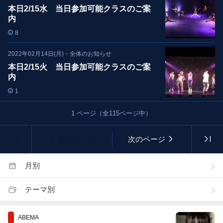
本日2/15水 当日参加可能クラスのご案
内
8
2022年02月14日(月)
・
全体のお知らせ
本日2/15火 当日参加可能クラスのご案
内
1
1
ページ（全
115
ページ中）
前のページ
次のページ
月別
テーマ別
ABEMA