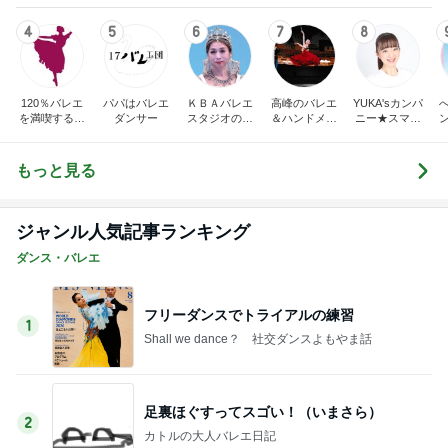
4
5
6
7
8
120％バレエ
パパはバレエ
ＫＢＡバレエ
高峰のバレエ
YUKA'sカンパ
を満喫するブ
ダンサー
スタジオのブ
＆ハンドメイ
ニー★スマイ
ログ♪
ログ
ド便り
ル日記
もっと見る
ジャンル人気記事ランキング
ダンス・バレエ
フリーダンスでトライアルの練習
1
Shall we dance？ 社交ダンスよもやま話
足裏ほぐすってスゴい！（いまさら）
2
カトルの大人バレエ日記