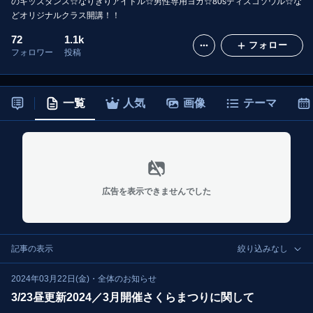
のキッズダンス☆なりきりアイドル☆男性専用ヨガ☆80sディスコソウル☆な
どオリジナルクラス開講！！
72
1.1k
フォロー
フォロワー
投稿
一覧
人気
画像
テーマ
広告を表示できませんでした
記事の表示
絞り込みなし
2024年03月22日(金)
・
全体のお知らせ
3/23昼更新2024／3月開催さくらまつりに関して