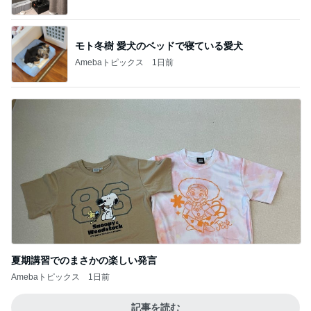
オフィシャルブロガーランキング
総合ランキング
すべて見る
1
2
3
市川團十郎白
小林麻央
だいたひかる
桃
クロ
猿
急上昇ランキング
すべて見る
1
2
3
4
5
木村直人
BEYOOOOO
美川憲一
吉岡淳
水森かおり
NDS
新登場ランキング
すべて見る