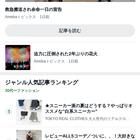
40代からの大人カジュアルを品良く着こなすファ
ッションブログ
「甲子園球場での暑さ対策」参考にしたブロ
グ/40代真夏の甲子園観戦コーデ
3
*** あやのハピログ ***
ワクワクした私がバカだった・・・やっぱり
長男に振り回される母
4
NAO'sStyleUp☆骨格診断・顔タイプで選ぶファッ
ションコーデ
お知らせ/2年ぶりのイラストの連載始まりま
す。
5
50代からの無理しないおしゃれ nodoka’s Blog