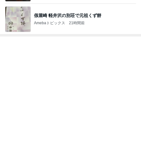
假屋崎 軽井沢の別荘で元祖くず餅
Amebaトピックス
21時間前
トップブロガーランキング
料理
美容
1
1
栄養士ママそっち～の
（旧アカウント）
簡単美味しいサイクル
ブログ【アラフォ
献立
社売却セカンドラ
そっち～
エマの日記
フ】
2
2
リトルミニマリス
ゆうき酒場
ビューティコラム 
ゆうき
little minimalist'
あねっさ／anessa
uty colum
3
3
美人になれる、た
毎日笑顔で過ごしたい
んの魔法
モモ母さん
hiromi