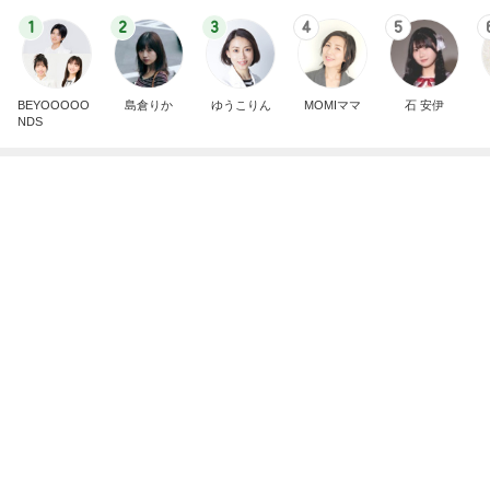
芸能人・有名人ブログ TOPへ
レジェンド松下のなんでもプレゼン！
Amebaトピックス
16時間前
原田龍二 8kmのゴミ拾いウォーキング
Amebaトピックス
2日前
原田龍二 猫の日のたくさんの愛猫