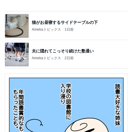
そこにあったから読んだ意外な本
Amebaトピックス
1日前
記事を読む
團十郎 子連れ海外から帰国し安堵
Amebaトピックス
1日前
2年ぶりに食べた期間限定パンケーキ
Amebaトピックス
1日前
エルメスの皿に盛り付け大失敗
Amebaトピックス
1日前