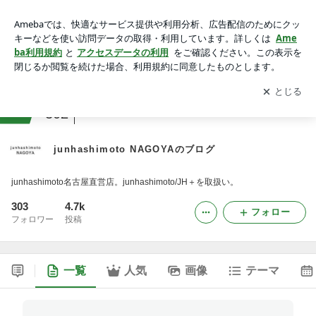
junhashimoto NAGOYAのブログ
アプリをダウンロードして
ブログの更新通知
を受け取りまし
開く
ょう。
ranking
30代〜ファッションジャンル
302
junhashimoto NAGOYAのブログ
junhashimoto名古屋直営店。junhashimoto/JH＋を取扱い。
303
4.7k
フォロー
フォロワー
投稿
一覧
人気
画像
テーマ