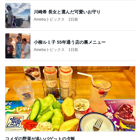
Amebaトピックス
1日前
記事を読む
金子恵美 リピートしたい福井の味
Amebaトピックス
1日前
希少で特別なお線香でのご供養
Amebaトピックス
2日前
焼肉食べたいとまで言い出した夫
Amebaトピックス
9時間前