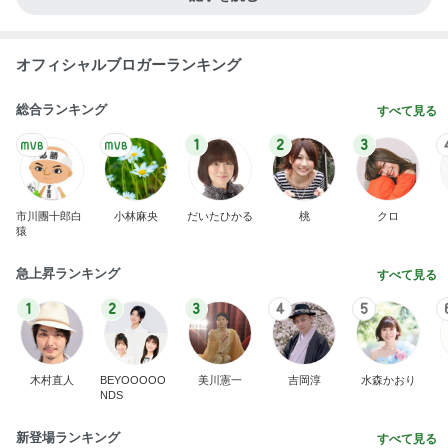
1
2
3
4
5
BEYOOOOO
島倉りか
ゆうこりん
MOMIママ
石 安伊
NDS