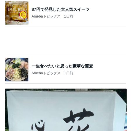
假屋崎 ぼんぼり祭りに出品した作品
Amebaトピックス
2日前
記事を読む
堀ちえみの夫 6皿パンチャンの昼食
Amebaトピックス
1日前
いないのに苦しめられる憎い存在
Amebaトピックス
22時間前
してもらった大好きなヘアアレンジ
Amebaトピックス
19時間前