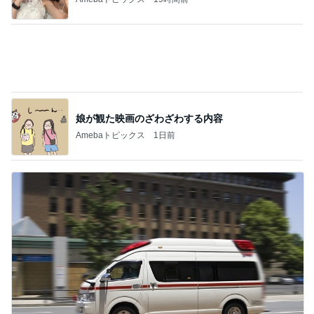
救急搬送され余命一日の宣告
Amebaトピックス
1日前
記事を読む
迫力に圧倒された2年ぶりの花火
Amebaトピックス
1日前
ジャンル人気記事ランキング
30代〜ファッション
★スニーカー派の夏はどうする？やっぱりオ
ススメな”白系スニーカー”
1
TOKYO REAL CLOTHES 大人世代のリアルクロー
ズ
レビューALL5コーデ／ついに、、！大好きな
あのブランドさんと
2