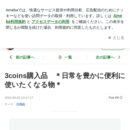
3coins購入品 ＊日常を豊かに便利に使いたくなる物＊ | still i
like it 〜それでも私はそれが好き♡〜
アプリをダウンロードして
ブログの更新通知
を受け取りまし
開く
ょう。
still i like it 〜それでも私はそれが好き♡〜
フォロー
前の記事へ
一覧
次の記事へ
3coins購入品 ＊日常を豊かに便利に
使いたくなる物＊
2021-05-25 13:17:17
テーマ：
日用品