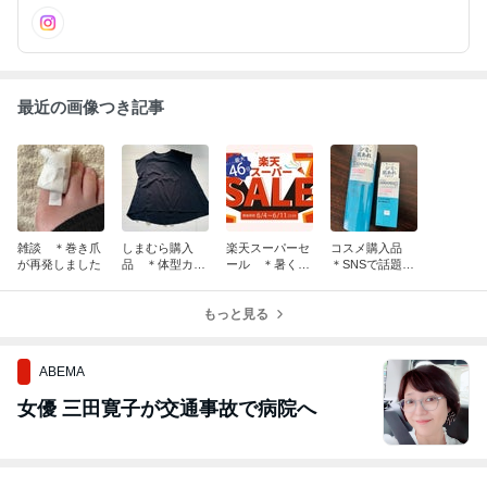
最近の画像つき記事
雑談 ＊巻き爪
しまむら購入
楽天スーパーセ
コスメ購入品
が再発しました
品 ＊体型カバ
ール ＊暑くな
＊SNSで話題の
ーなTシャツ＊
るこれからに向
ちふれ＊
けて＊
もっと見る
ABEMA
女優 三田寛子が交通事故で病院へ