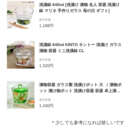
浅漬鉢 640ml [浅漬け 漬物 名人 容器 浅漬け
鉢 マリネ 手作りガラス 母の日 ギフト]
楽天市場
1,188円
浅漬鉢 640ml KINTO キントー 浅漬け ガラス
漬物 容器 ミニ浅漬鉢 CL
楽天市場
1,320円
漬物容器 ガラス製 浅漬けポット 大 （ 漬物ポ
ット 漬け物ポット 浅漬け容器 容器 卓上漬物
器 浅漬け鉢 浅漬鉢 漬け物鉢 漬物鉢 浅漬け
楽天市場
漬け物 漬物 器 鉢 食器 ）【39ショップ】
1,430円
＊少しでも参考になれば嬉しいです