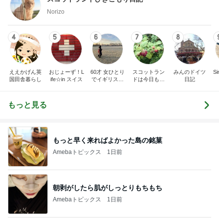
Norizo
4
5
6
7
8
ええかげん英
おじょーず！L
60才 女ひとり
スコットラン
みんのドイツ
Si
国田舎暮らし
ife☆in スイス
でイギリスに
ドは今日も曇
日記
移住
り空
もっと見る
もっと早く来ればよかった島の銘菓
Amebaトピックス
1日前
朝剥がしたら肌がしっとりもちもち
Amebaトピックス
1日前