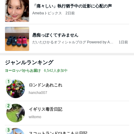
「痛々しい」執行猶予中の近影に心配の声
Amebaトピックス
2日前
愚痴っぽくてすみません
だいたひかるオフィシャルブログ Powered by Ame
1日前
ba
ジャンルランキング
ヨーロッパからお届け
6,542人参加中
1
ロンドンあれこれ
hancha007
2
イギリス毒舌日記
wiltomo
3
スコットランドひきこもり日記