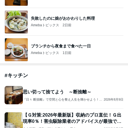
失敗したのに娘がおかわりした料理
Amebaトピックス
2日前
ブランチから夜食まで食べた一日
Amebaトピックス
1日前
#
キッチン
思い切って捨てよう ～断捨離～
『日々 断捨離』で空間と心を整え人生を輝かせよう！断
2026年8月9日
捨離®トレーナー中村レイコ
【Ｇ対策:2026年最新版】収納のプロ直伝！Ｇ出
現率0％！害虫駆除業者のアドバイスが最強でし
た