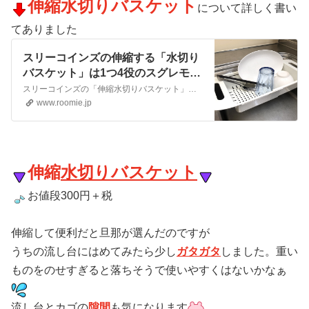
伸縮
水切りバスケット
について詳しく書い
てありました
スリーコインズの伸縮する「水切り
バスケット」は1つ4役のスグレモ
ノ！キッチンまわりのストレスが激
スリーコインズの「伸縮水切りバスケット」は、その名の通り、最小35㎝～最大47㎝までの無段階調節ができる水切りバスケットです。場所をとらないので、ひとり暮らしにもぴったり！ さまざまなシーンで活躍するんです。使い方を詳しく紹介します。
減したよ
www.roomie.jp
伸縮
水切りバスケット
お値段300円＋税
伸縮して便利だと旦那が選んだのですが
うちの流し台にはめてみたら少し
ガタガタ
しました。重い
ものをのせすぎると落ちそうで使いやすくはないかなぁ
流し台とカゴの
隙間
も気になります