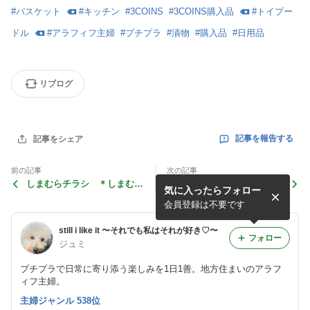
#
バスケット
#
キッチン
#
3COINS
#
3COINS購入品
#
トイプー
ドル
#
アラフィフ主婦
#
プチプラ
#
漬物
#
購入品
#
日用品
リブログ
記事を報告する
記事をシェア
前の記事
次の記事
しまむらチラシ ＊しまむら
3coins購入品 ＊熱中症対
気に入ったらフォロー
祭⭐︎第二弾！気になる物は？
策⭐︎ひんやり冷たいお散歩服
＊
＊
会員登録は不要です
still i like it 〜それでも私はそれが好き♡〜
フォロー
ジュミ
プチプラで日常に寄り添う楽しみを1日1善。地方住まいのアラフ
ィフ主婦。
主婦ジャンル 538位