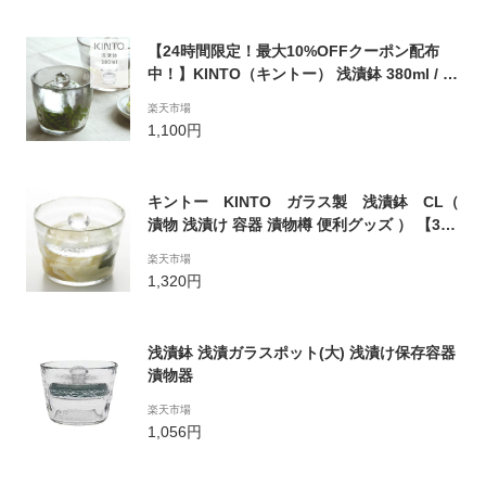
【24時間限定！最大10%OFFクーポン配布
中！】KINTO（キントー） 浅漬鉢 380ml / 漬
物鉢 漬物 浅漬 浅漬け 自家製 おしゃれ ガラ
楽天市場
ス 透明 重石 ミニサイズ 小さい 食器洗浄機対
1,100円
応 食洗機対応 簡単 漬物入れ 容器 保存容器
キントー KINTO ガラス製 浅漬鉢 CL（
漬物 浅漬け 容器 漬物樽 便利グッズ ） 【398
0円以上送料無料】
楽天市場
1,320円
浅漬鉢 浅漬ガラスポット(大) 浅漬け保存容器
漬物器
楽天市場
1,056円