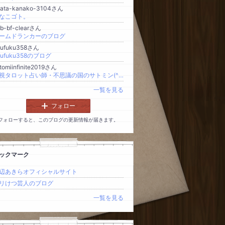
bata-kanako-3104さん
なこゴト。
b-bf-clearさん
ームドランカーのブログ
oufuku358さん
oufuku358のブログ
tomiinfinite2019さん
霊視タロット占い師・不思議の国のサトミン(^^ゞ
一覧を見る
フォロー
フォローすると、このブログの更新情報が届きます。
ックマーク
辺あきらオフィシャルサイト
リけつ芸人のブログ
一覧を見る