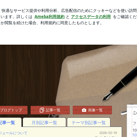
始まった大掃除
芸能人ブログ
人気ブログ
新規登録
ャルブログ
ョー報告や日常
ブログトップ
記事一覧
画像一覧
こ
記事一覧
月別記事一覧
テーマ別記事一覧
フ
1
ジュールについて
2026-02-19
1