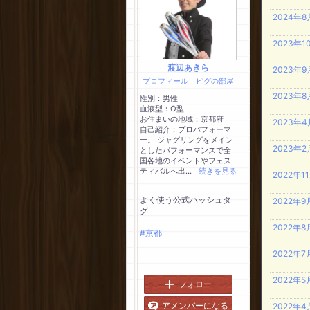
2024年
2023年
渡辺あきら
2023年
プロフィール
｜
ピグの部屋
2023年
性別：
男性
血液型：
O型
お住まいの地域：
京都府
2023年
自己紹介：プロパフォーマ
ー。 ジャグリングをメイン
2023年
としたパフォーマンスで全
国各地のイベントやフェス
ティバルへ出...
続きを見る
2022年
よく使う公式ハッシュタ
2022年
グ
2022年
#京都
2022年
2022年
フォロー
アメンバーになる
2022年