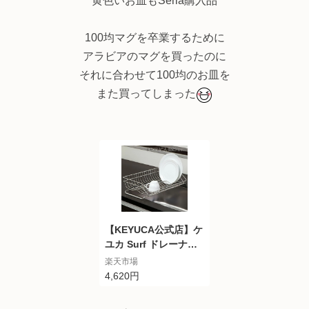
黄色いお皿もSeria購入品
100均マグを卒業するために
アラビアのマグを買ったのに
それに合わせて100均のお皿を
また買ってしまった
【KEYUCA公式店】ケ
ユカ Surf ドレーナー |
おしゃれ 水切りかご
楽天市場
シンプル 水切りラック
4,620円
ステンレス モダン オ
シャレ 水切りカゴ キ