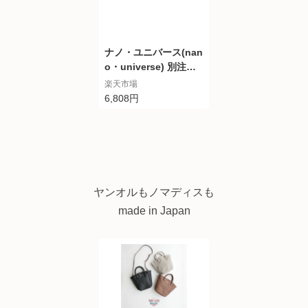
ジ イエロー【送料無
料】
ナノ・ユニバース(nan
o・universe) 別注ア
スタリスクミニ F ブラ
楽天市場
ック NOMADIS
6,808円
ヤンオルもノマディスも
made in Japan