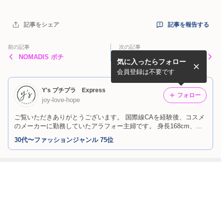
記事を報告する
記事をシェア
前の記事
次の記事
NOMADIS ポチ
自然派にオススメ UNIQLO
気に入ったらフォロー
限定価格
会員登録は不要です
Y's プチプラ Express
フォロー
joy-love-hope
ご覧いただきありがとうございます。 国際線CAを経験後、コスメ
のメーカーに勤務していたアラフォー主婦です。 身長168cm、ネ
ットや地方でも買えるプチプラ情報を提供できるように心がけてい
30代〜ファッションジャンル 75位
ます。 フォロー、ブックマーク大歓迎です★