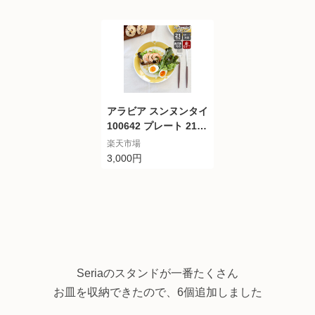
アラビア スンヌンタイ
100642 プレート 21c
m 復刻版 Arabia Sun
楽天市場
nuntai 【耐熱 電子レ
3,000円
ンジ対応 お皿 ギフ
ト】
Seriaのスタンドが一番たくさん
お皿を収納できたので、6個追加しました