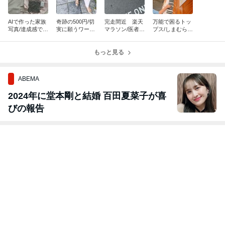
AIで作った家族
奇跡の500円/切
完走間近 楽天
万能で困るトッ
写真/達成感で満
実に願うワーク
マラソン/医者に
プス/しまむら店
ち溢れた瞬間
マン 再販
言われてモヤモ
員さんに聞けな
ヤしたこと
かったこと
もっと見る
ABEMA
2024年に堂本剛と結婚 百田夏菜子が喜
びの報告