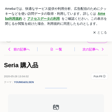
Seria 購入品 | Y's プチプラ Express
アプリをダウンロードして
ブログの更新通知
を受け取りまし
開く
ょう。
Y's プチプラ Express
フォロー
前の記事へ
一覧
次の記事へ
Seria 購入品
2020-05-28 13:04:02
テーマ：
YOUNG&OLSEN