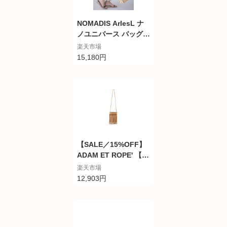
NOMADIS ArlesL ナ
ノユニバース バッグ
トートバッグ ブラウン
楽天市場
グリーン【送料無料】
15,180円
【SALE／15%OFF】
ADAM ET ROPE' 【N
OMADIS】LeatherFri
楽天市場
ngeBag(DANCE) アダ
12,903円
ムエロペ バッグ ショ
ルダーバッグ ベージュ
ブラック ホワイト グ
リーン ブルー オレン