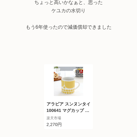
ちょっと高いかなぁと、思った
ッチン用品 水切りバス
ケット シンクラック
ケユカの水切り
シンク シンク上 シン
ク上 シンク上水切りラ
もう6年使ったので減価償却できました
ック シンク内 キッチ
ン 水きり 食器 ラック
アラビア スンヌンタイ
100641 マグカップ 35
0ml 復刻版 Arabia Su
楽天市場
nnuntai 【耐熱 電子
2,270円
レンジ対応 マグ ギフ
ト】