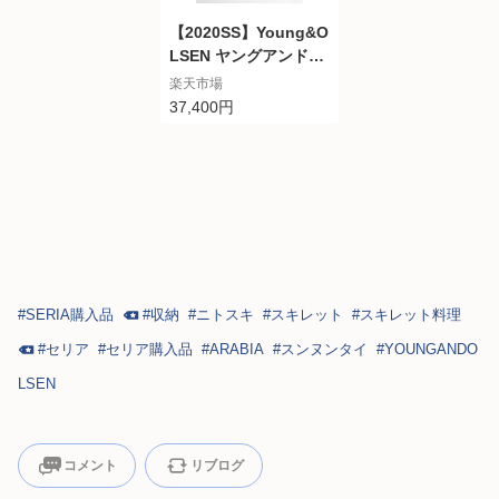
【2020SS】Young&O
LSEN ヤングアンドオ
ルセン PETITE LEA
楽天市場
THER TOTE レザート
37,400円
ート YO2001-GD004
【RCP】
#
SERIA購入品
#
収納
#
ニトスキ
#
スキレット
#
スキレット料理
#
セリア
#
セリア購入品
#
ARABIA
#
スンヌンタイ
#
YOUNGANDO
LSEN
コメント
リブログ