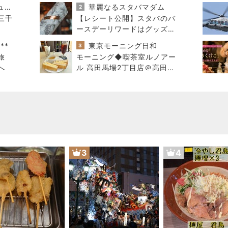
40代からの大人カジュアルを品良く着こなすファッションブログ
華麗なるスタバマダム
2
三千
【レシート公開】スタバのバ
ースデーリワードはグッズに
も使える？5,900円の新作が
**
東京モーニング日和
3
4,881円に
旅
モーニング◆喫茶室ルノアー
へ
ル 高田馬場2丁目店＠高田馬
場
3
4