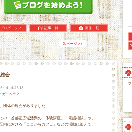
ブログトップ
記事一覧
画像一覧
次ページ
>>
期総会
フ
6-14 14:48:13
：
ガーベラ
、団体の総会がありました。
での、
首都圏広域活動の「体験講座」「電話相談」や、
区内における「ここからカフェ」などの活動に加えて、