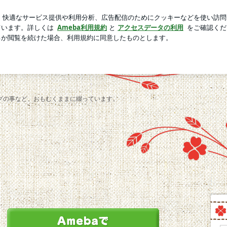
嫌いの私の料理
芸能人ブログ
人気ブログ
新規登録
グの事など、おもむくままに綴っています。