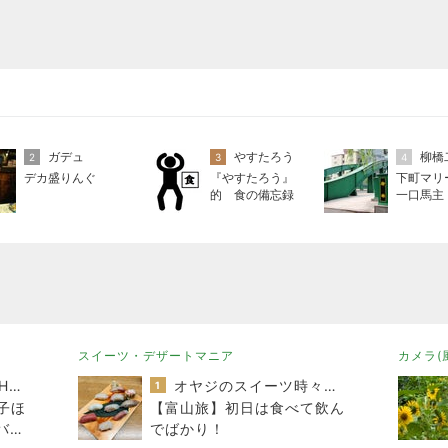
ガデュ
やすたろう
柳橋
2
3
4
デカ盛りんぐ
『やすたろう』
下町マリ
的 食の備忘録
一口馬主
み・立ち
スイーツ・デザートマニア
カメラ(
TOKYO REAL CLOTHES 大人世代のリアルクローズ
オヤジのスイーツ時々ランニングブログ
1
子ほ
【富山旅】初日は食べて飲ん
バッ
でばかり！