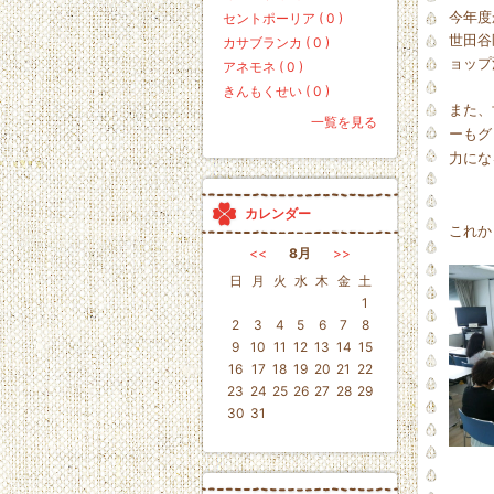
今年度
セントポーリア ( 0 )
世田谷
カサブランカ ( 0 )
ョップ
アネモネ ( 0 )
きんもくせい ( 0 )
また、
一覧を見る
ーもグ
力にな
カレンダー
これか
<<
8月
>>
日
月
火
水
木
金
土
1
2
3
4
5
6
7
8
9
10
11
12
13
14
15
16
17
18
19
20
21
22
23
24
25
26
27
28
29
30
31