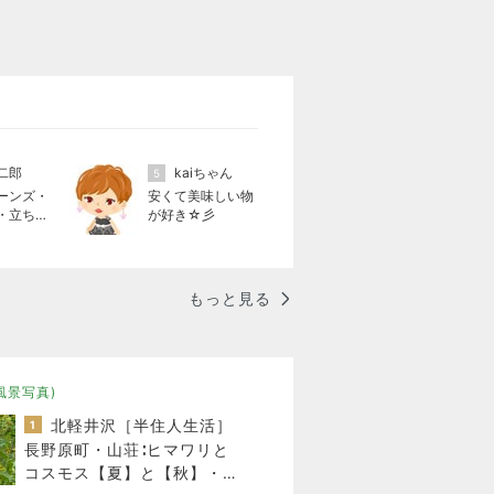
二郎
kaiちゃん
5
ーンズ・
安くて美味しい物
・立ち飲
が好き☆彡
食いそば
もっと見る
風景写真)
北軽井沢［半住人生活］
1
長野原町・山荘∶ヒマワリと
コスモス【夏】と【秋】・夕