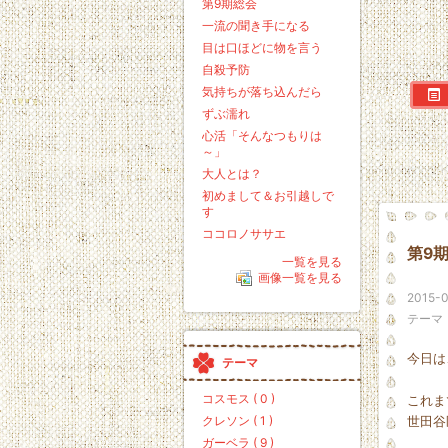
第9期総会
一流の聞き手になる
目は口ほどに物を言う
自殺予防
気持ちが落ち込んだら
ずぶ濡れ
心活「そんなつもりは
～」
大人とは？
初めまして＆お引越しで
す
ココロノササエ
第9
一覧を見る
画像一覧を見る
2015-0
テーマ
今日は
テーマ
コスモス ( 0 )
これま
クレソン ( 1 )
世田谷
ガーベラ ( 9 )