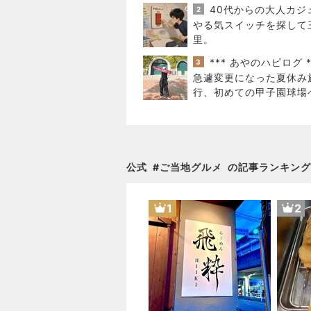
グ」
2
やる気スイッチを探して
里。
*** あやのハピログ *
3
急遽変更になった夏休み
行、初めての甲子園球場
公式
#
ご当地グルメ
の記事ランキング
1
2