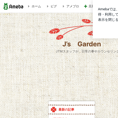
ホーム
ピグ
アメブロ
旦那も喜んだチーズ
J’s Garden
J’s Garden
JTMスタッフが、日常の事やカウンセリン
最新の記事