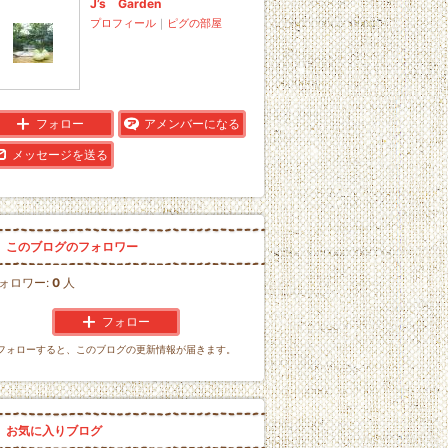
J’s Garden
プロフィール
｜
ピグの部屋
フォロー
アメンバーになる
メッセージを送る
このブログのフォロワー
ォロワー:
0
人
フォロー
フォローすると、このブログの更新情報が届きます。
お気に入りブログ