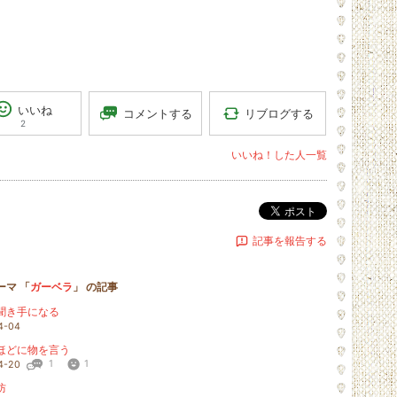
いいね
リブログする
コメントする
2
いいね！した人一覧
ポスト
記事を報告する
ーマ 「
ガーベラ
」 の記事
聞き手になる
4-04
ほどに物を言う
1
1
4-20
防