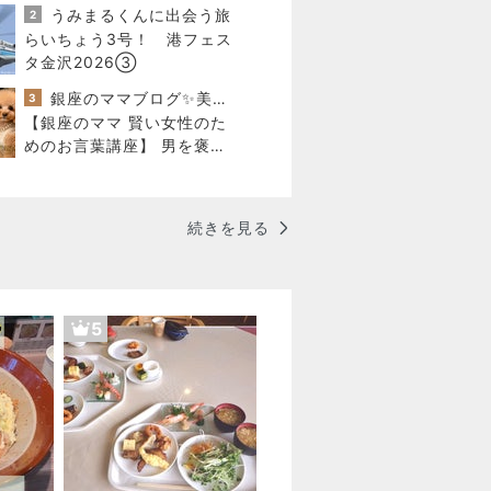
食 ・ ガス保安点検・・♪
うみまるくんに出会う旅
2
らいちょう3号！ 港フェス
タ金沢2026③
銀座のママブログ✨美肌で開運✨銀座ママが作った化粧品✨銀座クラブ高嶋25歳で開店✨高嶋りえ子 お着物でエルメス バーキン コーデ
3
【銀座のママ 賢い女性のた
めのお言葉講座】 男を褒め
る「かきくけこ」 愛され上
手は褒め方上手
続きを見る
5