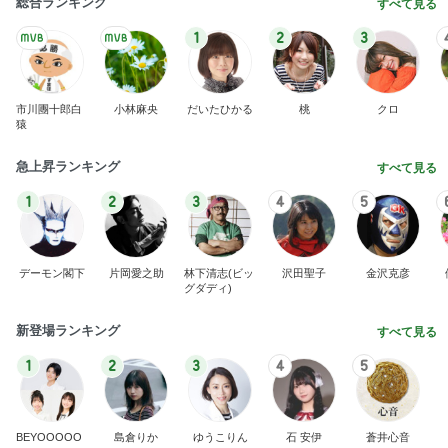
総合ランキング
すべて見る
1
2
3
市川團十郎白
小林麻央
だいたひかる
桃
クロ
猿
急上昇ランキング
すべて見る
1
2
3
4
5
デーモン閣下
片岡愛之助
林下清志(ビッ
沢田聖子
金沢克彦
グダディ)
新登場ランキング
すべて見る
1
2
3
4
5
BEYOOOOO
島倉りか
ゆうこりん
石 安伊
蒼井心音