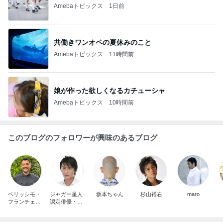
Amebaトピックス
1日前
共働きワンオペの夏休みのこと
Amebaトピックス
11時間前
娘が作った欲しくなるカチューシャ
Amebaトピックス
10時間前
このブログのフォロワーが興味のあるブログ
ベリッシモ・
ジャガー星人
坂本ちゃん
杉山裕右
maro
フランチェス
認定俳優・原
コ
田龍二