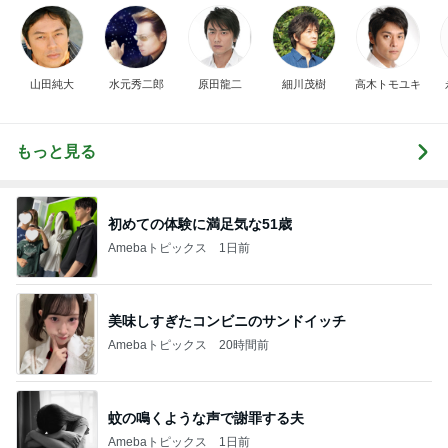
山田純大
水元秀二郎
原田龍二
細川茂樹
高木トモユキ
もっと見る
初めての体験に満足気な51歳
Amebaトピックス
1日前
美味しすぎたコンビニのサンドイッチ
Amebaトピックス
20時間前
蚊の鳴くような声で謝罪する夫
Amebaトピックス
1日前