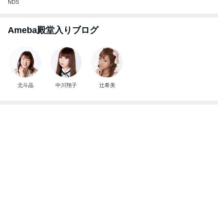
NDS
Ameba殿堂入りブログ
北斗晶
中川翔子
辻希美