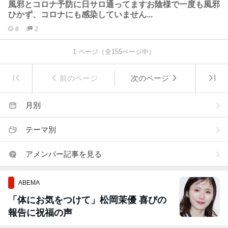
風邪とコロナ予防に日サロ通ってますお陰様で一度も風邪
ひかず、コロナにも感染していません...
8
2
1
ページ（全
155
ページ中）
前のページ
次のページ
月別
テーマ別
アメンバー記事を見る
ABEMA
「体にお気をつけて」松岡茉優 喜びの
報告に祝福の声