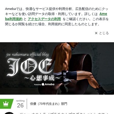
ジョー ナカムラ（プラチナムプロダクション）オフィシャル
ブログ「JOE～心想事成～」Powered by Ameba
アプリをダウンロードして
ブログの更新通知
を受け取りまし
開く
ょう。
ranking
26
俳優（70年代生まれ）部門