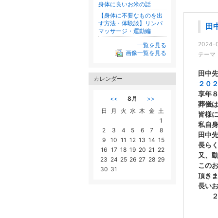
身体に良いお米の話
【身体に不要なものを出
す方法・体験談】リンパ
田
マッサージ・運動編
2024-0
一覧を見る
画像一覧を見る
テーマ
田中
カレンダー
２０
享年
<<
8月
>>
葬儀
日
月
火
水
木
金
土
皆様
1
私自
2
3
4
5
6
7
8
田中
9
10
11
12
13
14
15
長ら
16
17
18
19
20
21
22
又、
23
24
25
26
27
28
29
この
30
31
頂き
長い
２０
管理