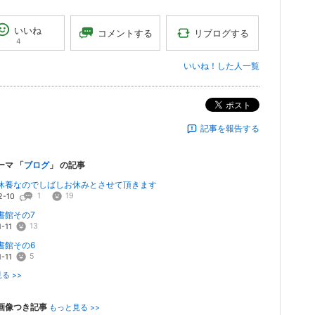
いいね
リブログする
コメントする
4
いいね！した人一覧
ポスト
記事を報告する
ーマ 「
ブログ
」 の記事
休養なのでしばしお休みとさせて頂きます
1
19
2-10
書館その7
13
-11
書館その6
5
-11
る >>
画像つき記事
もっと見る >>