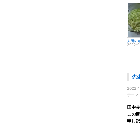
2022-0
先
2022-1
テーマ
田中
この
申し
管