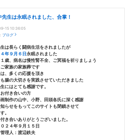
中先生は永眠されました、合掌！
9-15 10:36:05
：
ブログ
先生は長らく闘病生活をされましたが
２４年９月６日
永眠されました
８１歳、病名は慢性腎不全、ご冥福を祈りましょう
はご家族の家族葬です
には、多くの応援を頂き
身も腸の大切さを実践させていただきました
先生にはとても感謝です。
くお付き合いの方
動画制作の山中、小野、田頭各氏に深く感謝
お知らせをもってこのサイトも閉鎖させて
ます。
お付き合いありがとうございました。
２４年９月１５日
人：渡辺鉄夫