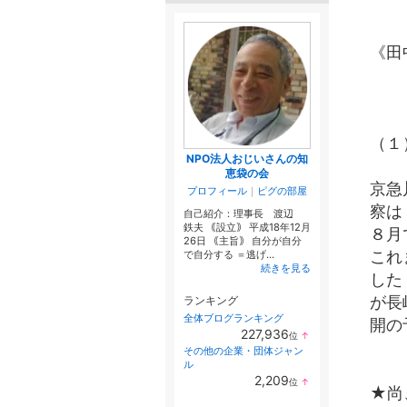
《田
（
NPO法人おじいさんの知
恵袋の会
京急
プロフィール
｜
ピグの部屋
察は
自己紹介：理事長 渡辺
鉄夫 ｟設立｠ 平成18年12月
８月
26日 ｟主旨｠ 自分が自分
これ
で自分する ＝逃げ...
続きを見る
した
が長
ランキング
全体ブログランキング
開の
227,936
位
↑
ラ
その他の企業・団体ジャン
ン
ル
キ
2,209
位
↑
ン
★尚
ラ
グ
ン