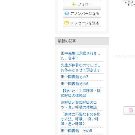
上
下記
キ
フォロー
昇
ン
グ
アメンバーになる
上
昇
メッセージを送る
最新の記事
田中先生は永眠されまし
た、合掌！
先生が休養なのでしばし
お休みとさせて頂きます
田中図書館その7
田中図書館その6
【効いた！】深呼吸・腹
式呼吸の体験談
深呼吸と腹式呼吸のコ
ツ・良い呼吸の体験談
「身体に不要なものを出
す方法、呼吸」ｰ良い呼
吸・悪い呼吸2
田中図書館 その5