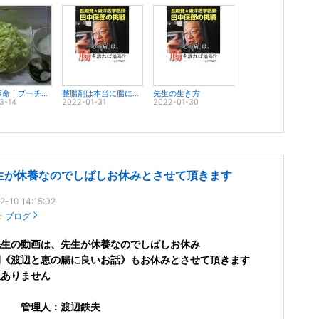
人間の寿命｜プーチンさんと織田信長の共通点！？｜醍醐の有限性
整腸剤は本当に腸にいいものですか？
先生の生き方
3-14
2022-01-31
2022-01-30
生が休養なのでしばしお休みとさせて頂きます
2-10 14:15:02
：
ブログ
先生の動画は、先生が休養なのでしばし
お休み
間《渡辺と恵の腸に良いお話》もお休みとさせて頂きます
訳ありません
理人：渡辺鉄夫