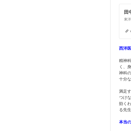
田
東洋
西洋
精神
く、
神科
十分
満足
つけな
効く
る先
本当