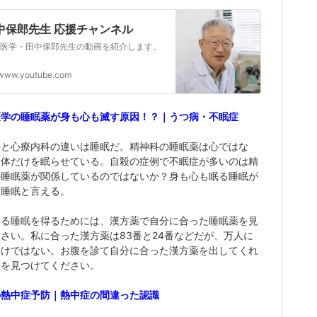
中保郎先生 応援チャンネル
医学・田中保郎先生の動画を紹介します。
www.youtube.com
医学の睡眠薬が身も心も滅す原因！？｜うつ病・不眠症
科と心療内科の違いは睡眠だ。精神科の睡眠薬は心ではな
身体だけを眠らせている。自殺の症例で不眠症が多いのは精
の睡眠薬が関係しているのではないか？身も心も眠る睡眠が
な睡眠と言える。
する睡眠を得るためには、漢方薬で自分に合った睡眠薬を見
さい。私に合った漢方薬は83番と24番などだが、万人に
わけではない。お腹を診て自分に合った漢方薬を出してくれ
生を見つけてください。
の熱中症予防｜熱中症の間違った認識