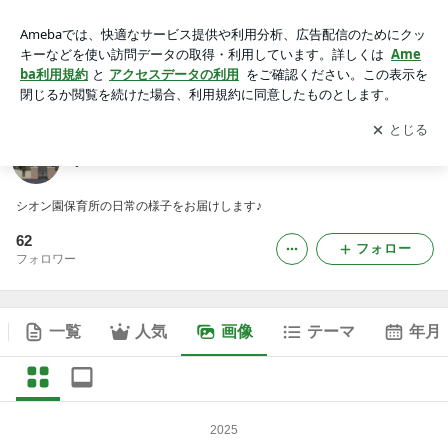
jiai-sion-400のブログの画像
アプリをダウンロードして
ブログの更新通知
を受け取りまし
開く
ょう。
jiai-sion-400のブログ
シオン園保育所の日常の様子をお届けします♪
62
フォロー
フォロワー
一覧
人気
画像
テーマ
年月
2025