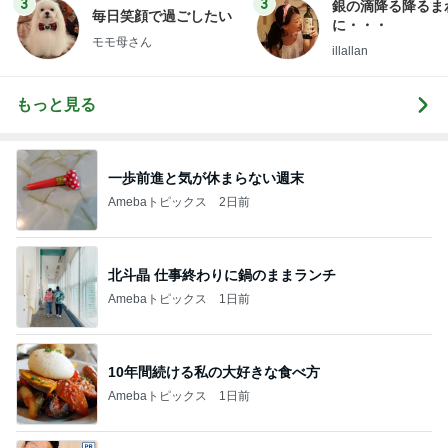
3
3
銀の滴降る降るま
毎日笑顔で過ごしたい
に・・・
モモ母さん
illallan
もっと見る
一歩前進と気が休まらない週末
Amebaトピックス
2日前
北斗晶 仕事終わりに鍋のままランチ
Amebaトピックス
1日前
10年間続ける私の大好きな食べ方
Amebaトピックス
1日前