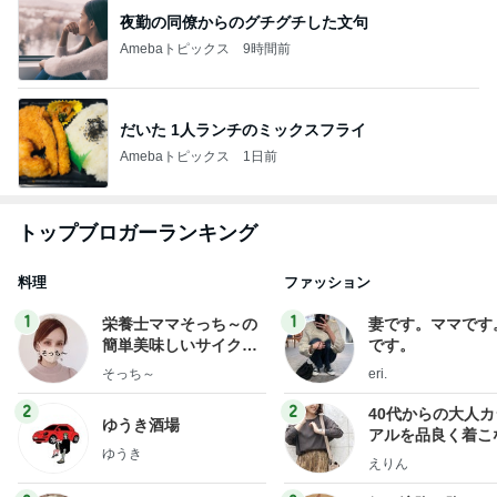
夜勤の同僚からのグチグチした文句
Amebaトピックス
9時間前
だいた 1人ランチのミックスフライ
Amebaトピックス
1日前
トップブロガーランキング
料理
ファッション
1
1
栄養士ママそっち～の
妻です。ママです
簡単美味しいサイクル
です。
献立
そっち～
eri.
2
2
40代からの大人
ゆうき酒場
アルを品良く着こ
ゆうき
ファッションブロ
えりん