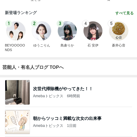
新登場ランキング
すべて見る
1
2
3
4
5
BEYOOOOO
ゆうこりん
島倉りか
石 安伊
蒼井心音
NDS
芸能人・有名人ブログ TOPへ
次世代掃除機がやってきた！！
Amebaトピックス
6時間前
朝からツッコミ満載な次女の出来事
Amebaトピックス
1日前