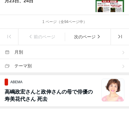
月23日、24日
1
ページ（全
94
ページ中）
前のページ
次のページ
月別
テーマ別
ABEMA
高嶋政宏さんと政伸さんの母で俳優の
寿美花代さん 死去