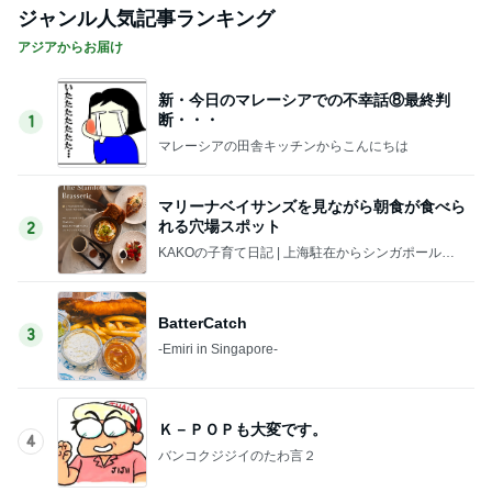
ジャンル人気記事ランキング
アジアからお届け
新・今日のマレーシアでの不幸話⑧最終判
断・・・
1
マレーシアの田舎キッチンからこんにちは
マリーナベイサンズを見ながら朝食が食べら
れる穴場スポット
2
KAKOの子育て日記 | 上海駐在からシンガポール駐
在へ。ときどきさいたま。
BatterCatch
3
-Emiri in Singapore-
Ｋ－ＰＯＰも大変です。
4
バンコクジジイのたわ言２