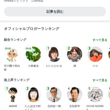
Amebaトピックス
11時間前
記事を読む
オフィシャルブロガーランキング
総合ランキング
すべて見る
1
2
3
市川團十郎白
小林麻央
だいたひかる
桃
クロ
猿
急上昇ランキング
すべて見る
1
2
3
4
5
AKB48
たんぽぽ川村
北村総一朗
北別府学
OCHA NORM
エミコ
A