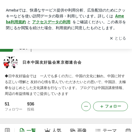
日本中国友好協会東京都連合会
アプリをダウンロードして
ブログの更新通知
を受け取りまし
開く
ょう。
ranking
アジアからお届けジャンル
687
日本中国友好協会東京都連合会
◆日中友好協会では 一人でも多くの方に、中国の文化に触れ、中国に対す
る正しい理解と 友好の心情を育んでいただきたいとの思いで、中国語、太極
拳をはじめとした文化講座を行なっています。 ブログでは中国語講座情報、
周辺の有益情報までご提供していきます
51
936
フォロー
フォロワー
投稿
一覧
人気
画像
テーマ