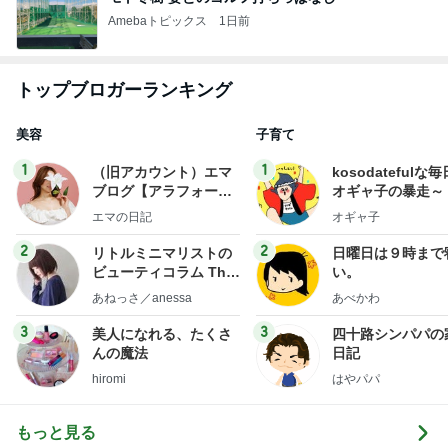
Amebaトピックス
1日前
トップブロガーランキング
美容
子育て
1
1
（旧アカウント）エマ
kosodatefulな毎
ブログ【アラフォー会
オギャ子の暴走～
社売却セカンドライ
エマの日記
オギャ子
フ】
2
2
リトルミニマリストの
日曜日は９時まで
ビューティコラム The
い。
little minimalist's bea
あねっさ／anessa
あべかわ
uty colum
3
3
美人になれる、たくさ
四十路シンパパの
んの魔法
日記
hiromi
はやパパ
もっと見る