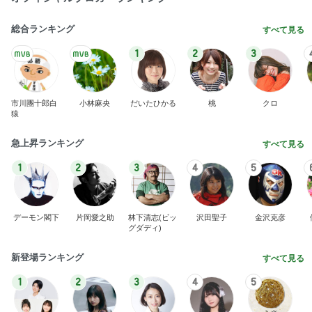
総合ランキング
すべて見る
1
2
3
市川團十郎白
小林麻央
だいたひかる
桃
クロ
猿
急上昇ランキング
すべて見る
1
2
3
4
5
デーモン閣下
片岡愛之助
林下清志(ビッ
沢田聖子
金沢克彦
グダディ)
新登場ランキング
すべて見る
1
2
3
4
5