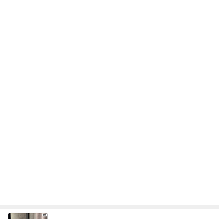
次世代掃除機がやってきた！！
Amebaトピックス
2時間前
山田花子 息子が選んだお土産
Amebaトピックス
11時間前
古村比呂 原爆の日に平和への願い
Amebaトピックス
1日前
脱水の兆候に気づく簡単な方法
Amebaトピックス
2日前
いつまでもアツアツな酸辣湯麺
Amebaトピックス
17時間前