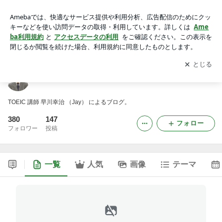
英語モチベーションブースター
アプリをダウンロードして
ブログの更新通知
を受け取りまし
開く
ょう。
英語モチベーションブースター
TOEIC 講師 早川幸治 （Jay） によるブログ。
380
147
フォロー
フォロワー
投稿
一覧
人気
画像
テーマ