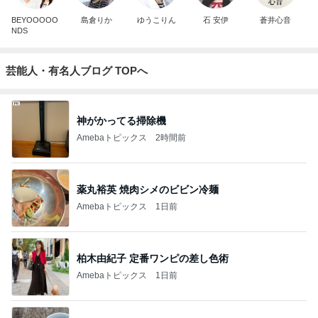
BEYOOOOO
島倉りか
ゆうこりん
石 安伊
蒼井心音
NDS
芸能人・有名人ブログ TOPへ
神がかってる掃除機
Amebaトピックス
2時間前
薬丸裕英 焼肉シメのビビン冷麺
Amebaトピックス
1日前
柏木由紀子 定番ワンピの差し色術
Amebaトピックス
1日前