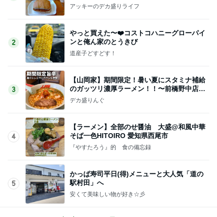
アッキーのデカ盛りライフ
やっと買えた〜❤️コストコハニーグローパイ
ンと俺ん家のとうきび
2
道産子どすどす！
【山岡家】期間限定！暑い夏にスタミナ補給
のガッツリ濃厚ラーメン！！〜前橋野中店さ
3
ん〜
デカ盛りんぐ
【ラーメン】全部のせ醤油 大盛@和風中華
そば一色HITOIRO 愛知県西尾市
4
『やすたろう』的 食の備忘録
かっぱ寿司平日(得)メニューと大人気「道の
駅村田」へ
5
安くて美味しい物が好き☆彡