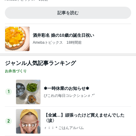
1
ぴこれの毎日コレクション♬.*ﾟ
【全滅…】頑張ったけど買えませんでした
〈涙〉
2
ｒｉｉ＊ごはんアルバム
感動した分厚いソースカツ丼と我が家の茗荷
収穫とドルフィン弁当
3
共に生きる♪ 〜*車椅子の息子とお弁当の記録*〜
＊お肉屋さんからも誕生日プレゼント＊
4
みかぱちこ家のおうちでごはん
歯の厚み調整、口ゴボと長くなる人中を回避
したい
5
［半休］豆腐あたまのぼっち生活。旦那弁当きろく
はお休み中