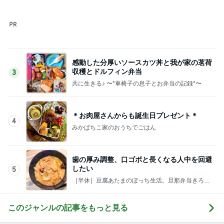
このジャンルの記事をもっと見る
自分のニオイめっちゃ気になる！
Amebaトピックス
11時間前
亡くなった友達の命日を知らない夫
Amebaトピックス
1日前
上原さくら 娘の朝ごはんのブドウ
Amebaトピックス
2日前
パパが買う三女の希望のピアノ
Amebaトピックス
15時間前