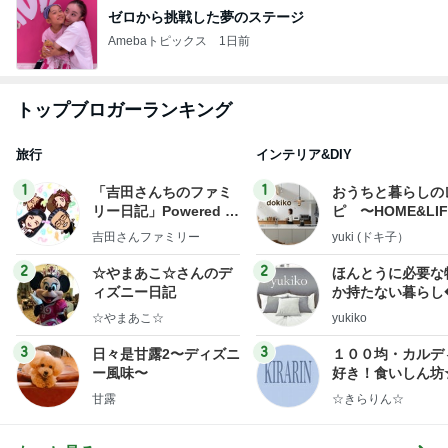
ゼロから挑戦した夢のステージ
Amebaトピックス
1日前
トップブロガーランキング
旅行
インテリア&DIY
1
1
「吉田さんちのファミ
おうちと暮らしの
リー日記」Powered b
ピ 〜HOME&LI
y Ameba 吉田さんファ
吉田さんファミリー
yuki (ドキ子）
ミリーオフィシャルブ
ログ
2
2
☆やまあこ☆さんのデ
ほんとうに必要な
ィズニー日記
か持たない暮らし
ep Life Simple
☆やまあこ☆
yukiko
ンテリアのきろく
3
3
日々是甘露2〜ディズニ
１００均・カルデ
ー風味〜
好き！食いしん坊
らりん☆のブログ
甘露
☆きらりん☆