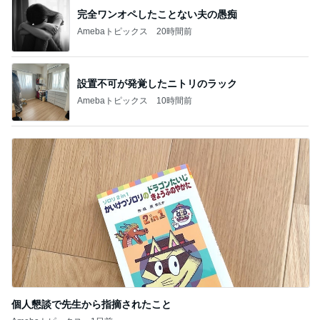
記事を読む
食べる気力が無かった晩ごはんの事件
Amebaトピックス
12時間前
山田邦子 宇都宮の激励会で寝落ち
Amebaトピックス
1日前
娘と夏祭りへ行ったブラックコーデ
Amebaトピックス
2日前
過去一番の高値で買った塩水うに
Amebaトピックス
1日前