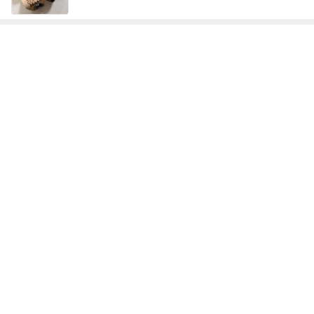
個人懇談で先生から指摘されたこと
Amebaトピックス
1日前
記事を読む
コストコで久しぶりに買った人気商品
Amebaトピックス
1日前
二の腕カバーに最適な20%OFFのジレ
Amebaトピックス
17時間前
無言で送迎した37.3℃の双子