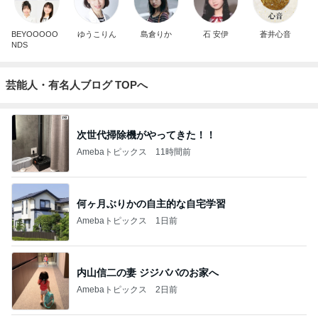
BEYOOOOO
ゆうこりん
島倉りか
石 安伊
蒼井心音
NDS
芸能人・有名人ブログ TOPへ
次世代掃除機がやってきた！！
Amebaトピックス
11時間前
何ヶ月ぶりかの自主的な自宅学習
Amebaトピックス
1日前
内山信二の妻 ジジババのお家へ
Amebaトピックス
2日前