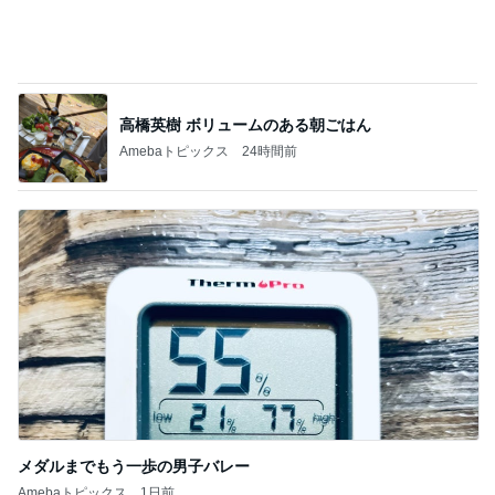
メダルまでもう一歩の男子バレー
Amebaトピックス
1日前
記事を読む
酒井彩名 娘の10歳の誕生日祝い
Amebaトピックス
18時間前
ジャンル人気記事ランキング
お弁当づくり
✱一時休業のお知らせ✱