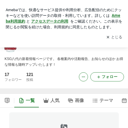
KSG八代からのお知らせ
アプリをダウンロードして
ブログの更新通知
を受け取りまし
開く
ょう。
KSG八代からのお知らせ
KSG八代の新着情報ページです。 各種案内や活動報告、お知らせのほか お得
な情報も随時アップいたします！
17
121
フォロー
フォロワー
投稿
一覧
人気
画像
テーマ