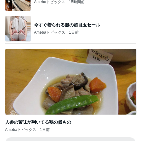
高橋英樹 愛犬とテレビ電話で会話
Amebaトピックス
19時間前
支払われていなかった共済金の金額
Amebaトピックス
10時間前
原田龍二 突然姿を現したキジに感激
Amebaトピックス
1日前
ほっともっとの旨辛スンドゥブ弁当
Amebaトピックス
2日前