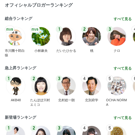
オフィシャルブロガーランキング
総合ランキング
すべて見る
1
2
3
市川團十郎白
小林麻央
だいたひかる
桃
クロ
猿
急上昇ランキング
すべて見る
1
2
3
4
5
AKB48
たんぽぽ川村
北村総一朗
北別府学
OCHA NORM
エミコ
A
新登場ランキング
すべて見る
1
2
3
4
5