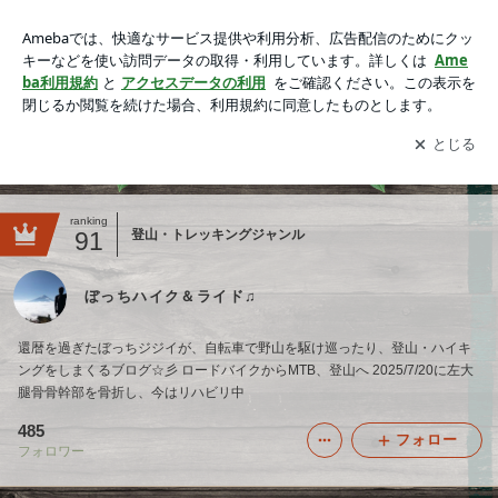
ぼっちハイク＆ライド♫の画像
アプリをダウンロードして
ブログの更新通知
を受け取りまし
開く
ょう。
ranking
91
登山・トレッキングジャンル
ぼっちハイク＆ライド♫
還暦を過ぎたぼっちジジイが、自転車で野山を駆け巡ったり、登山・ハイキ
ングをしまくるブログ☆彡 ロードバイクからMTB、登山へ 2025/7/20に左大
腿骨骨幹部を骨折し、今はリハビリ中
485
フォロー
フォロワー