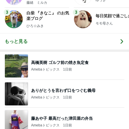
藤緒 ミルカ
3
3
白柴 『きなこ』 のお気
毎日笑顔で過ごし
楽ブログ
モモ母さん
ひろ☆みき
もっと見る
高橋英樹 ゴルフ前の焼き魚定食
Amebaトピックス
1日前
ありがとうを言わず口をつぐむ義母
Amebaトピックス
1日前
藤あや子 最高だった津田屋の弁当
Amebaトピックス
1日前