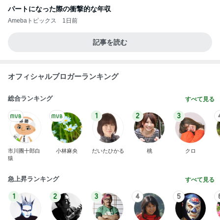
パートになった際の衝撃的な年収
Amebaトピックス
1日前
記事を読む
オフィシャルブロガーランキング
総合ランキング
すべて見る
1
2
3
市川團十郎白
小林麻央
だいたひかる
桃
クロ
猿
急上昇ランキング
すべて見る
1
2
3
4
5