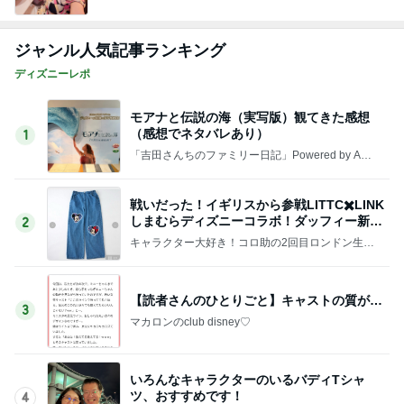
ジャンル人気記事ランキング
ディズニーレポ
モアナと伝説の海（実写版）観てきた感想
（感想でネタバレあり）
1
「吉田さんちのファミリー日記」Powered by Ame
ba 吉田さんファミリーオフィシャルブログ
戦いだった！イギリスから参戦LITTC✖️LINK
しまむらディズニーコラボ！ダッフィー新商
2
品の話
キャラクター大好き！コロ助の2回目ロンドン生活
にっき★
【読者さんのひとりごと】キャストの質が…
3
マカロンのclub disney♡
いろんなキャラクターのいるバディTシャ
ツ、おすすめです！
4