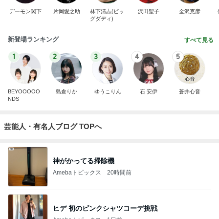
デーモン閣下
片岡愛之助
林下清志(ビッ
沢田聖子
金沢克彦
グダディ)
新登場ランキング
すべて見る
1
2
3
4
5
BEYOOOOO
島倉りか
ゆうこりん
石 安伊
蒼井心音
NDS
芸能人・有名人ブログ TOPへ
神がかってる掃除機
Amebaトピックス
20時間前
ヒデ 初のピンクシャツコーデ挑戦