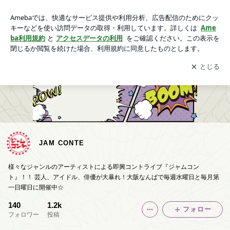
JAM CONTE
アプリをダウンロードして
ブログの更新通知
を受け取りまし
開く
ょう。
JAM CONTE
様々なジャンルのアーティストによる即興コントライブ『ジャムコン
ト』！！ 芸人、アイドル、俳優が大暴れ！大阪なんばで毎週水曜日と毎月第
一日曜日に開催中☆
140
1.2k
フォロー
フォロワー
投稿