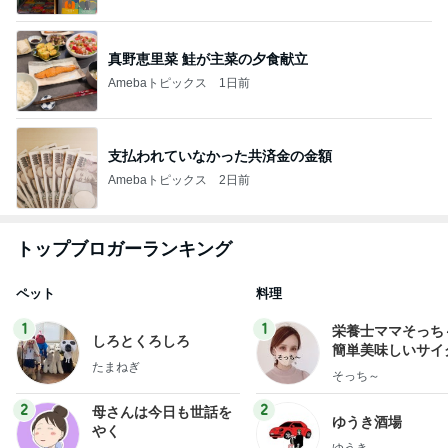
真野恵里菜 鮭が主菜の夕食献立
Amebaトピックス
1日前
支払われていなかった共済金の金額
Amebaトピックス
2日前
トップブロガーランキング
ペット
料理
1
1
栄養士ママそっち
しろとくろしろ
簡単美味しいサイ
たまねぎ
献立
そっち～
2
2
母さんは今日も世話を
ゆうき酒場
やく
ゆうき