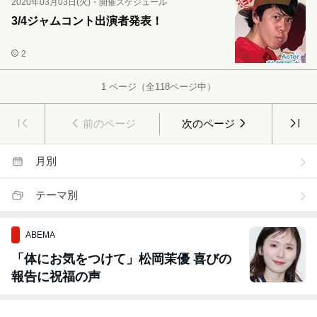
2020年03月03日(火)
・
開催スケジュール
3/4ジャムコント出演者発表！
2
1
ページ（全
118
ページ中）
前のページ
次のページ
月別
テーマ別
ABEMA
「体にお気をつけて」松岡茉優 喜びの
報告に祝福の声