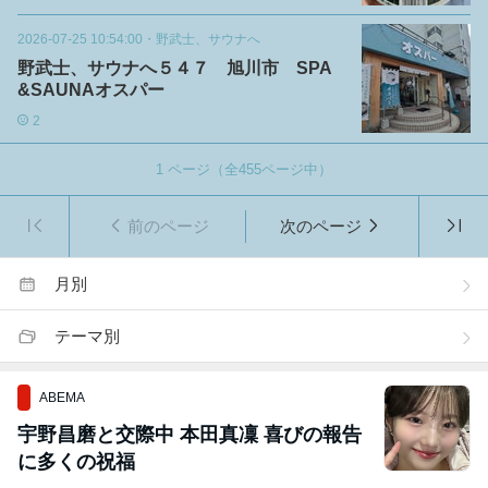
2026-07-25 10:54:00
・
野武士、サウナへ
野武士、サウナへ５４７ 旭川市 SPA
&SAUNAオスパー
2
1
ページ（全
455
ページ中）
前のページ
次のページ
月別
テーマ別
ABEMA
宇野昌磨と交際中 本田真凜 喜びの報告
に多くの祝福