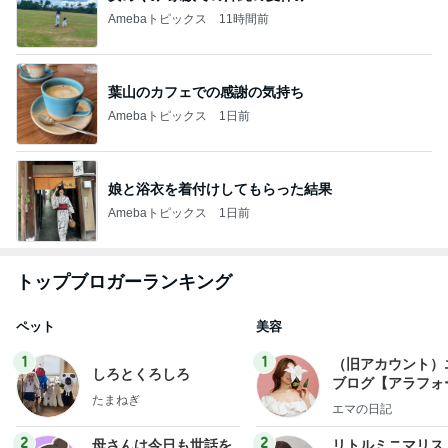
Amebaトピックス
11時間前
葉山のカフェでの感謝の気持ち
Amebaトピックス
1日前
娘と浴衣を着付けしてもらった結果
Amebaトピックス
1日前
トップブロガーランキング
ペット
美容
1
1
（旧アカウント）
しろとくろしろ
ブログ【アラフォ
たまねぎ
社売却セカンドラ
エマの日記
フ】
2
2
母さんは今日も世話を
リトルミニマリス