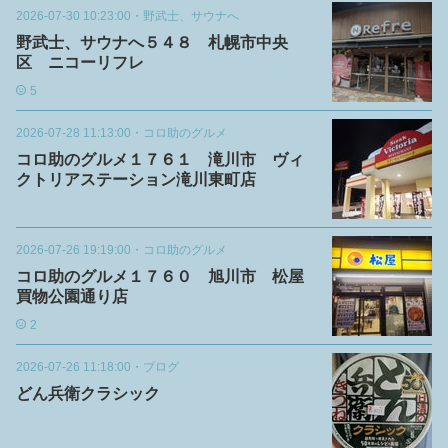
2026-07-30 10:23:00
・
野武士、サウナへ
野武士、サウナへ５４８ 札幌市中央
区 ニコーリフレ
5
2026-07-28 11:13:00
・
コロ助のグルメ
コロ助のグルメ１７６１ 滝川市 ヴィ
クトリアステーション滝川東町店
2026-07-26 19:19:00
・
コロ助のグルメ
コロ助のグルメ１７６０ 旭川市 松屋
買物公園通り店
2
2026-07-26 11:18:00
・
ブログ
どん兵衛クラシック