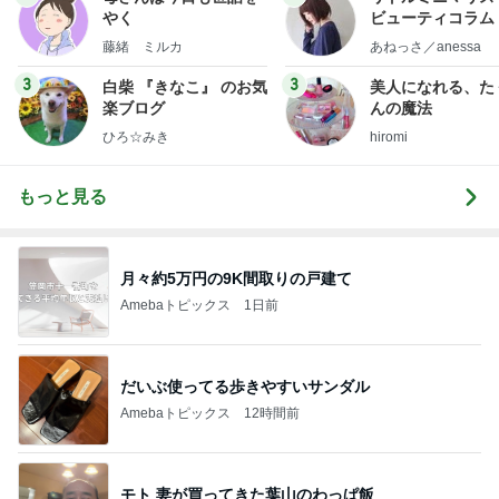
やく
ビューティコラム 
little minimalist'
藤緒 ミルカ
あねっさ／anessa
uty colum
3
3
白柴 『きなこ』 のお気
美人になれる、た
楽ブログ
んの魔法
ひろ☆みき
hiromi
もっと見る
月々約5万円の9K間取りの戸建て
Amebaトピックス
1日前
だいぶ使ってる歩きやすいサンダル
Amebaトピックス
12時間前
モト 妻が買ってきた葉山のわっぱ飯