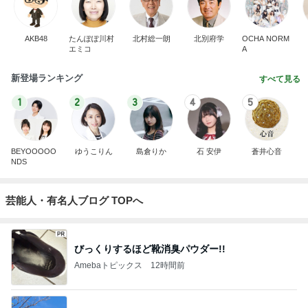
AKB48
たんぽぽ川村
北村総一朗
北別府学
OCHA NORM
エミコ
A
新登場ランキング
すべて見る
1
2
3
4
5
BEYOOOOO
ゆうこりん
島倉りか
石 安伊
蒼井心音
NDS
芸能人・有名人ブログ TOPへ
びっくりするほど靴消臭パウダー!!
Amebaトピックス
12時間前