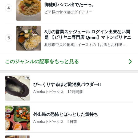
御徒町パパン出でたーっ。
4
ビア様の食べ遊びダイアリー
8月の営業スケジュール ログイン出来ない問
題 【ビリヤニ専門店 Qmin】マトンビリヤニ
5
札幌市中央区創成川イーストの【お酒とお料理 ラ
ズベリーベレー】の日々のブログ
このジャンルの記事をもっと見る
びっくりするほど靴消臭パウダー!!
Amebaトピックス
12時間前
外出時の恐怖とほっとした気持ち
Amebaトピックス
2日前