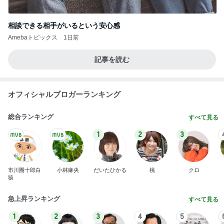
相談できる相手がいるという安心感
Amebaトピックス
1日前
記事を読む
オフィシャルブロガーランキング
総合ランキング
すべて見る
1
2
3
市川團十郎白
小林麻央
だいたひかる
桃
クロ
猿
急上昇ランキング
すべて見る
1
2
3
4
5