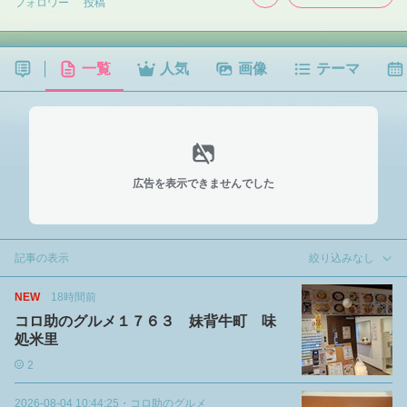
フォロワー
投稿
一覧
人気
画像
テーマ
広告を表示できませんでした
記事の表示
絞り込みなし
NEW
18時間前
コロ助のグルメ１７６３ 妹背牛町 味
処米里
2
2026-08-04 10:44:25
・
コロ助のグルメ