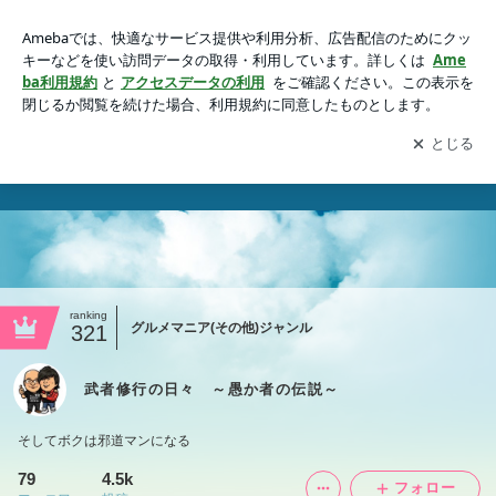
武者修行の日々 ～愚か者の伝説～
アプリをダウンロードして
ブログの更新通知
を受け取りまし
開く
ょう。
ranking
グルメマニア(その他)ジャンル
321
武者修行の日々 ～愚か者の伝説～
そしてボクは邪道マンになる
79
4.5k
フォロー