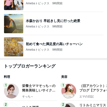
Amebaトピックス
9時間前
水森かおり 早起きし見に行った絶景
Amebaトピックス
9時間前
初めて食べた満足度の高いチャーハン
Amebaトピックス
9時間前
トップブロガーランキング
料理
美容
1
1
栄養士ママそっち～の
（旧アカウント）
簡単美味しいサイクル
ブログ【アラフォ
献立
社売却セカンドラ
そっち～
エマの日記
フ】
2
2
リトルミニマリス