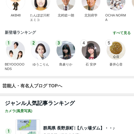
AKB48
たんぽぽ川村
北村総一朗
北別府学
OCHA NORM
エミコ
A
新登場ランキング
すべて見る
1
2
3
4
5
BEYOOOOO
ゆうこりん
島倉りか
石 安伊
蒼井心音
NDS
芸能人・有名人ブログ TOPへ
ジャンル人気記事ランキング
カメラ(風景写真)
群馬県 長野原町∶【八ッ場ダム】・・♪
1