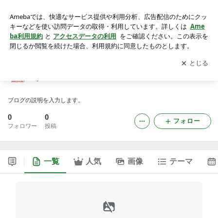
j888fzcomのブログ
アプリをダウンロードして
ブログの更新通知
を受け取りまし
開く
ょう。
j888fzcomのブログ
ブログの説明を入力します。
0
0
フォロー
フォロワー
投稿
一覧
人気
画像
テーマ