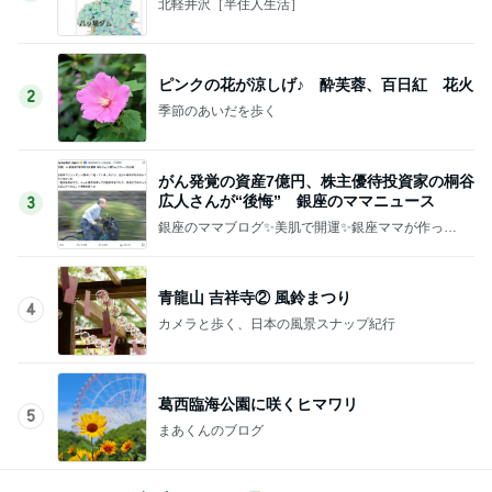
北軽井沢［半住人生活］
ピンクの花が涼しげ♪ 酔芙蓉、百日紅 花火
2
季節のあいだを歩く
がん発覚の資産7億円、株主優待投資家の桐谷
広人さんが“後悔” 銀座のママニュース
3
銀座のママブログ✨美肌で開運✨銀座ママが作った
化粧品✨銀座クラブ高嶋25歳で開店✨高嶋りえ子
お着物でエルメス バーキン コーデ
青龍山 吉祥寺② 風鈴まつり
4
カメラと歩く、日本の風景スナップ紀行
葛西臨海公園に咲くヒマワリ
5
まあくんのブログ