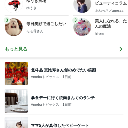
ゆうき酒場
ビューティコラム 
ゆうき
little minimalist'
あねっさ／anessa
uty colum
3
3
美人になれる、た
毎日笑顔で過ごしたい
んの魔法
モモ母さん
hiromi
もっと見る
北斗晶 恵比寿さん似のめでたい笑顔
Amebaトピックス
1日前
暴食デーに行く焼肉きんぐのランチ
Amebaトピックス
1日前
ママ5人が真似したベビーゲート