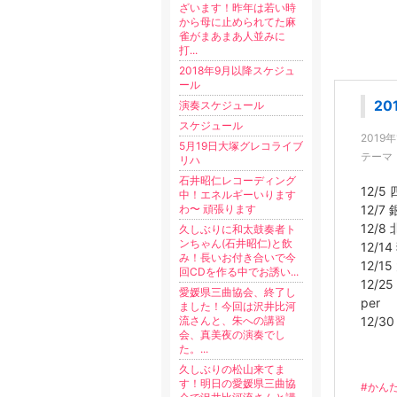
ざいます！昨年は若い時
から母に止められてた麻
雀がまあまあ人並みに
打...
2018年9月以降スケジュ
ール
20
演奏スケジュール
スケジュール
2019
5月19日大塚グレコライブ
テーマ
リハ
石井昭仁レコーディング
12/
中！エネルギーいります
わ〜 頑張ります︎
12/
12/
久しぶりに和太鼓奏者ト
ンちゃん(石井昭仁)と飲
12/1
み！長いお付き合いで今
12/1
回CDを作る中でお誘い...
12/
愛媛県三曲協会、終了し
per
ました！今回は沢井比河
流さんと、朱への講習
12/3
会、真美夜の演奏でし
た。...
久しぶりの松山来てま
す！明日の愛媛県三曲協
#かん