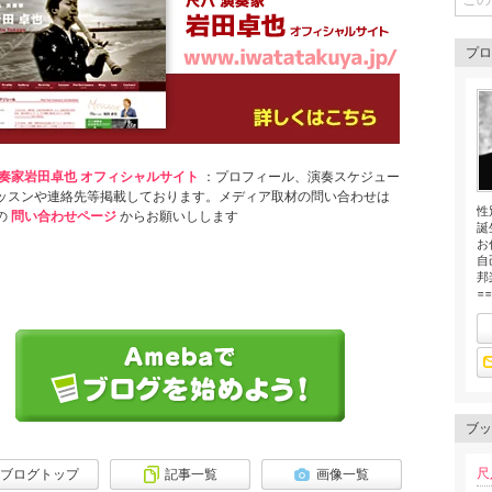
プロ
演奏家岩田卓也 オフィシャルサイト
：プロフィール、演奏スケジュー
ッスンや連絡先等掲載しております。メディア取材の問い合わせは
性
の
問い合わせページ
からお願いしします
誕
お
自
邦
==
ブッ
尺
ブログトップ
記事一覧
画像一覧