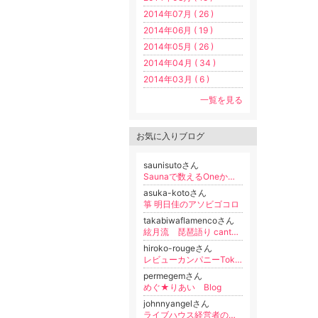
2014年07月 ( 26 )
2014年06月 ( 19 )
2014年05月 ( 26 )
2014年04月 ( 34 )
2014年03月 ( 6 )
一覧を見る
お気に入りブログ
saunisutoさん
Saunaで数えるOneからThousandオフィシャルブログ Powered by Ameba
asuka-kotoさん
箏 明日佳のアソビゴコロ
takabiwaflamencoさん
絃月流 琵琶語り cantaor 須田隆久のブログ
hiroko-rougeさん
レビューカンパニーTokyo ROUGE 田中浩子Blog
permegemさん
めぐ★りあい Blog
johnnyangelさん
ライブハウス経営者の濃い話(小岩)じょにえん日記