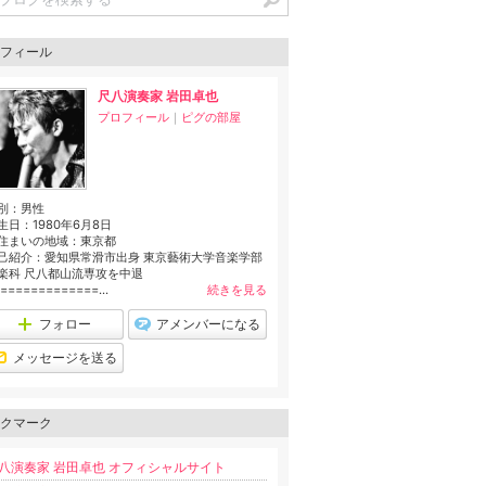
フィール
尺八演奏家 岩田卓也
プロフィール
｜
ピグの部屋
別：
男性
生日：
1980年6月8日
住まいの地域：
東京都
己紹介：愛知県常滑市出身 東京藝術大学音楽学部
楽科 尺八都山流専攻を中退
=============...
続きを見る
フォロー
アメンバーになる
メッセージを送る
クマーク
八演奏家 岩田卓也 オフィシャルサイト