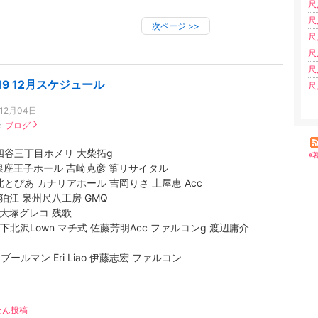
尺
尺
次ページ
>>
尺
尺
尺
19 12月スケジュール
尺
年12月04日
：
ブログ
5 四谷三丁目ホメリ 大柴拓g
※
7 銀座王子ホール 吉崎克彦 箏リサイタル
8 北とぴあ カナリアホール 吉岡りさ 土屋恵 Acc
4 狛江 泉州尺八工房 GMQ
5 大塚グレコ 残歌
25 下北沢Lown マチ式 佐藤芳明Acc ファルコンg 渡辺庸介
0 ブールマン Eri Liao 伊藤志宏 ファルコン
たん投稿