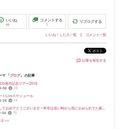
コメントする
いいね
リブログする
1
44
いいね！した人一覧
コメント一覧
ポスト
記事を報告する
ーマ 「
ブログ
」 の記事
tCD発売記念ツアー2019
25
9-06
ートLiveスケジュール
14
6-26
あけましておめでとうございます！昨年は若い時から母に止められてた麻雀がまあまあ人並みに打...
13
1-04
る >>