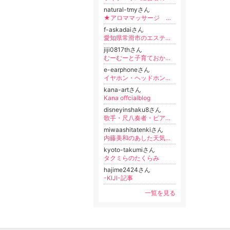
natural-tmyさん
★アロママッサージ フェイシャル マタニティ 産後ケア★女性専用サロン★Ｎａｔｕｒａｌ★
f-askadaiさん
愛知県常滑市のエステサロン ☆Ciano☆
jiji0817thさん
むーむーと子育ておかあさん
e-earphoneさん
イヤホン・ヘッドホン専門店 旧ｅ☆イヤホンのＢｌｏｇ
kana-artさん
Kana offcialblog
disneyinshaku8さん
歌手・尺八奏者・ピアニスト 松村湧太Official Blog
miwaashitatenkiさん
内藤美和のあした天気になあれ。
kyoto-takumiさん
タクミらのたくらみ
hajime2424さん
-KIJI-記事
一覧を見る