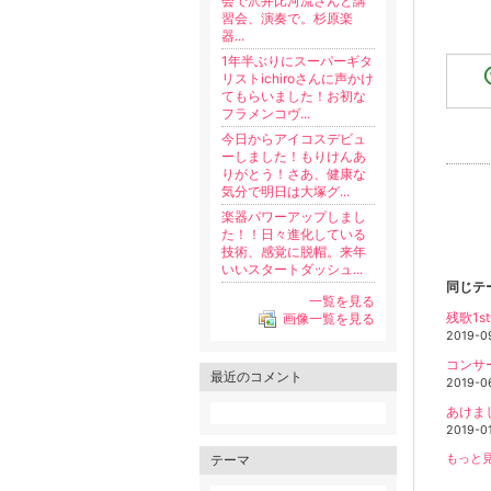
会で沢井比河流さんと講
習会、演奏で。杉原楽
器...
1年半ぶりにスーパーギタ
リストichiroさんに声かけ
てもらいました！お初な
フラメンコヴ...
今日からアイコスデビュ
ーしました！もりけんあ
りがとう！さあ、健康な
気分で明日は大塚グ...
楽器パワーアップしまし
た！！日々進化している
技術、感覚に脱帽。来年
いいスタートダッシュ...
同じテ
一覧を見る
残歌1s
画像一覧を見る
2019-0
コンサ
最近のコメント
2019-0
2019-0
テーマ
もっと見