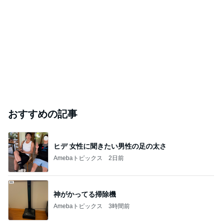
「オグシオ」小椋 恋人と別れ卵子凍結
Amebaトピックス
1日前
開卡
くいしんぼうCAMのもっとおいしい台湾!!!!
2日前
ジャンルランキング
インテリア・暮らし
18,958人参加中
1
おうちと暮らしのレシピ 〜HOME&LIFE〜
yuki (ドキ子）