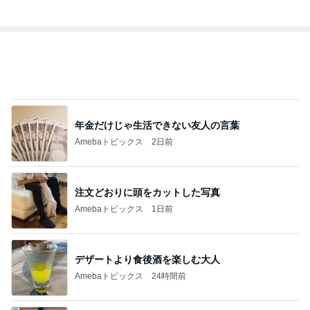
BEYOOOOO
ゆうこりん
島倉りか
石 安伊
蒼井心音
NDS