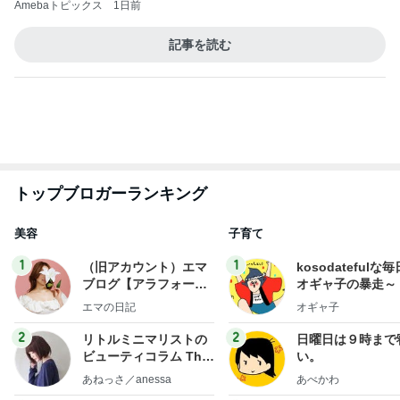
自分のお金を取り戻すための超手間
Amebaトピックス
1日前
開卡
くいしんぼうCAMのもっとおいしい台湾!!!!
2日前
毎年消化に困っている贅沢な悩み
Amebaトピックス
1日前
TOPTOY☆Cocoa Workshop
ディズニーファン Dのブログ
8日前
安心して進めと言われたおみくじ
Amebaトピックス
2日前