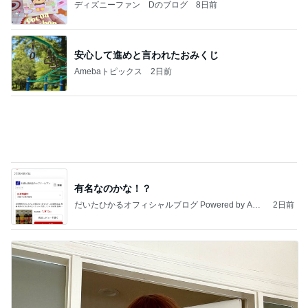
もっと早く与えたかった小鳥のヨウ素
Amebaトピックス
2日前
TOPTOY☆Cocoa Workshop
ディズニーファン Dのブログ
8日前
400円でガチャれた可愛いエコバッグ
Amebaトピックス
1日前
有名なのかな！？
だいたひかるオフィシャルブログ Powered by Ame
2日前
ba
原田龍二 突然姿を現したキジに感激
Amebaトピックス
2日前