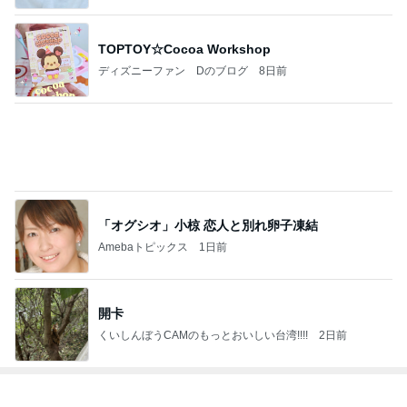
年金だけじゃ生活できない友人の言葉
Amebaトピックス
2日前
注文どおりに頭をカットした写真
Amebaトピックス
1日前
デザートより食後酒を楽しむ大人
Amebaトピックス
24時間前
神がかってる掃除機
Amebaトピックス
3時間前
初めて食べた満足度の高いチャーハン