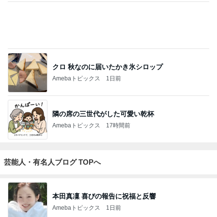
2
進撃のおはるさん〜家づくり失敗したけど私は元気で
す〜
おはる
3
１００均・カルディ大好き！食いしん坊☆きらりん☆
のブログ
☆きらりん☆
4
5
6
7
8
めがねとかも
元祖サロネー
65点の暮らし
HEY OMEM
あさこの日々
めと北欧暮ら
ゼ マダム市川
かた。
E！〜0からの
（5人家族・投
し
のほのぼのブ
家づくり〜
資・家計簿・
ログ
雑貨）
もっと見る