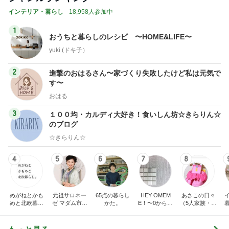
トップブロガーランキング
美容
子育て
1
1
（旧アカウント）エマ
kosodatefulな毎
ブログ【アラフォー会
オギャ子の暴走～
社売却セカンドライ
エマの日記
オギャ子
フ】
2
2
リトルミニマリストの
日曜日は９時まで
ビューティコラム The
い。
little minimalist's bea
あねっさ／anessa
あべかわ
uty colum
3
3
美人になれる、たくさ
四十路シンパパの
んの魔法
日記
hiromi
はやパパ
もっと見る