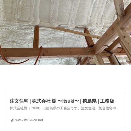
注文住宅 | 株式会社 樹 〜itsuki〜 | 徳島県 | 工務店
株式会社樹（itsuki）は徳島県の工務店です。注文住宅、集合住宅や店舗など、新築・リフォーム・耐震改修などを行っております。また、ファイナンシャルプランナーも常勤しておりますので、網戸の張り替えから資産活用までなんでもご相談ください。電話088-635-9000
www.itsuki-co.net