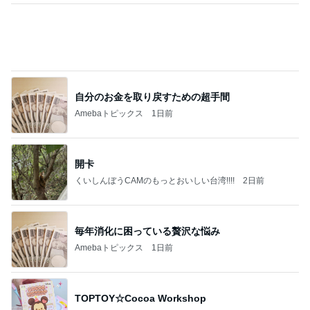
大きくなり内出血した左鎖骨の腫瘍
Amebaトピックス
16時間前
8月2日放送のTBS「週刊さんまとマツコ」先週に引
き続き出演します♪
植草美幸オフィシャルブログ Powered by Ameba
5日前