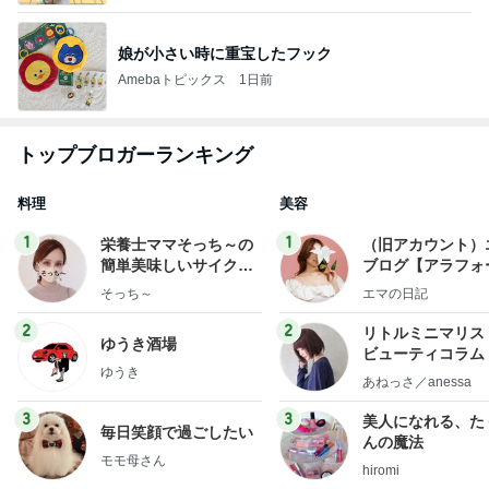
娘が小さい時に重宝したフック
Amebaトピックス
1日前
トップブロガーランキング
料理
美容
1
1
栄養士ママそっち～の
（旧アカウント）
簡単美味しいサイクル
ブログ【アラフォ
献立
社売却セカンドラ
そっち～
エマの日記
フ】
2
2
リトルミニマリス
ゆうき酒場
ビューティコラム 
ゆうき
little minimalist'
あねっさ／anessa
uty colum
3
3
美人になれる、た
毎日笑顔で過ごしたい
んの魔法
モモ母さん
hiromi