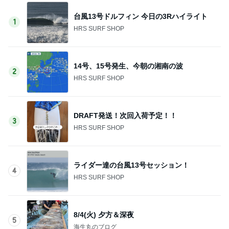
台風13号ドルフィン 今日の3Rハイライト
1
HRS SURF SHOP
14号、15号発生、今朝の湘南の波
2
HRS SURF SHOP
DRAFT発送！次回入荷予定！！
3
HRS SURF SHOP
ライダー達の台風13号セッション！
4
HRS SURF SHOP
8/4(火) 夕方＆深夜
5
海生丸のブログ