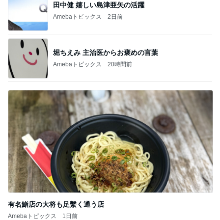
田中健 嬉しい島津亜矢の活躍
Amebaトピックス
2日前
堀ちえみ 主治医からお褒めの言葉
Amebaトピックス
20時間前
有名鮨店の大将も足繫く通う店
Amebaトピックス
1日前