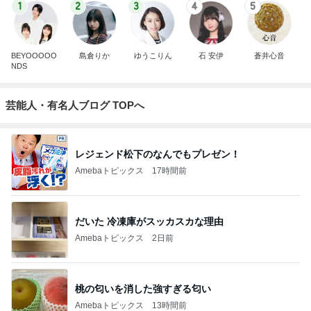
1
2
3
4
5
BEYOOOOO
島倉りか
ゆうこりん
石 安伊
蒼井心音
NDS
芸能人・有名人ブログ TOPへ
レジェンド松下のなんでもプレゼン！
Amebaトピックス
17時間前
だいた 冷凍庫がスッカスカな理由
Amebaトピックス
2日前
桃の匂いを消した強すぎる匂い
Amebaトピックス
13時間前