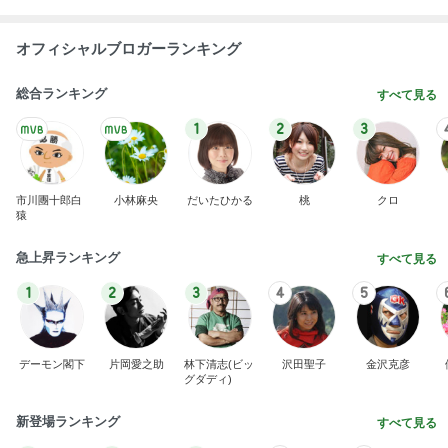
オフィシャルブロガーランキング
総合ランキング
すべて見る
1
2
3
市川團十郎白
小林麻央
だいたひかる
桃
クロ
猿
急上昇ランキング
すべて見る
1
2
3
4
5
デーモン閣下
片岡愛之助
林下清志(ビッ
沢田聖子
金沢克彦
グダディ)
新登場ランキング
すべて見る