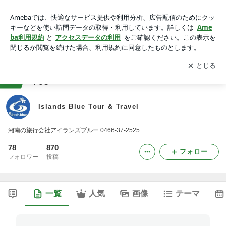
Islands Blue Tour & Travel
アプリをダウンロードして
ブログの更新通知
を受け取りまし
開く
ょう。
ranking
アウトドアスポーツジャンル
763
Islands Blue Tour & Travel
湘南の旅行会社アイランズブルー 0466-37-2525
78
870
フォロー
フォロワー
投稿
一覧
人気
画像
テーマ