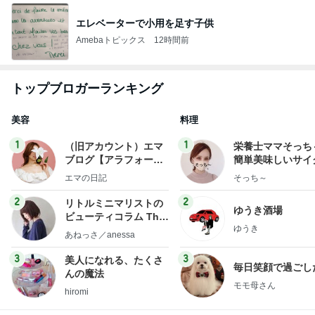
エレベーターで小用を足す子供
Amebaトピックス
12時間前
トップブロガーランキング
美容
料理
1
1
（旧アカウント）エマ
栄養士ママそっち
ブログ【アラフォー会
簡単美味しいサイ
社売却セカンドライ
献立
エマの日記
そっち～
フ】
2
2
リトルミニマリストの
ゆうき酒場
ビューティコラム The
ゆうき
little minimalist's bea
あねっさ／anessa
uty colum
3
3
美人になれる、たくさ
毎日笑顔で過ごし
んの魔法
モモ母さん
hiromi