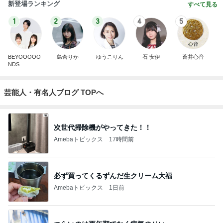
新登場ランキング
すべて見る
1
2
3
4
5
BEYOOOOO
島倉りか
ゆうこりん
石 安伊
蒼井心音
NDS
芸能人・有名人ブログ TOPへ
次世代掃除機がやってきた！！
Amebaトピックス
17時間前
必ず買ってくるずんだ生クリーム大福
Amebaトピックス
1日前