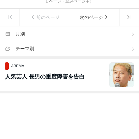
1
ページ（全
24
ページ中）
前のページ
次のページ
月別
テーマ別
ABEMA
人気芸人 長男の重度障害を告白