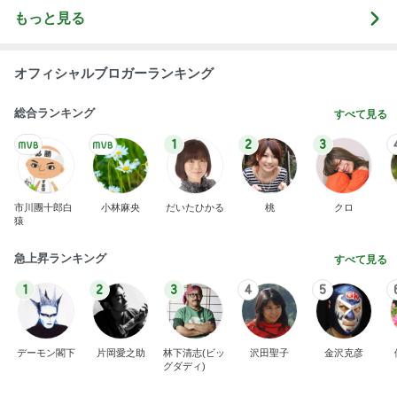
もっと見る
オフィシャルブロガーランキング
総合ランキング
すべて見る
1
2
3
市川團十郎白
小林麻央
だいたひかる
桃
クロ
猿
急上昇ランキング
すべて見る
1
2
3
4
5
デーモン閣下
片岡愛之助
林下清志(ビッ
沢田聖子
金沢克彦
グダディ)