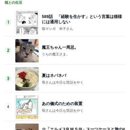
猫との生活
589話 「経験を生かす」という言葉は猫様
には通用しない
1
猫マンガ 米子さん
魔王ちゃん一周忌。
2
うちの魔王さま。
夏はネバネバ
3
母さんは今日も世話をやく
あの儀式のための装置
4
母さんは今日も世話をやく
☆「エルメスR.M.S III」スーツケースと旅の#