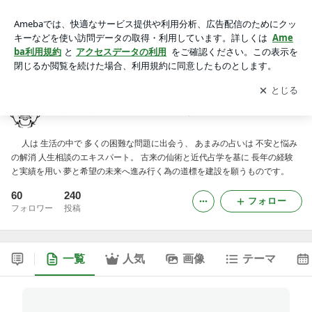
石切神社参道占い本部広報 あまみの占い
アプリをダウンロードして
ブログの更新通知
を受け取りまし
開く
ょう。
石切神社参道占い本部広報 あまみの占い
人は 生活の中で 多くの困難な問題に出会う、 あまみの占いは 不安と悩み
の解消 人生相談のエキスパート。 古来の仙術と近代占学を基に 長年の経験
と実績を用い 夢と希望の未来へ進み行く為の道標を建設を願うものです。
60
240
フォロー
フォロワー
投稿
一覧
人気
画像
テーマ