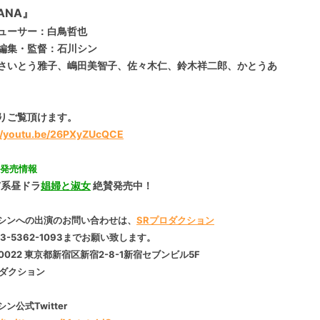
ANA』
ューサー：白鳥哲也
編集・監督：石川シン
さいとう雅子、嶋田美智子、佐々木仁、鈴木祥二郎、かとうあ
りご覧頂けます。
://youtu.be/26PXyZUcQCE
D発売情報
V系昼ドラ
娼婦と淑女
絶賛発売中！
シンへの出演のお問い合わせは、
SRプロダクション
03-5362-1093までお願い致します
。
0022
東京都新宿区新宿2-8-1新宿セブンビル5F
ロダクション
ン公式Twitte
r