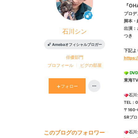
『OH
プロデ
脚本・
出演：
石川シン
つき
Amebaオフィシャルブロガー
下記よ
俳優
部門
https
プロフィール
ピグの部屋
DV
東海T
フォロー
石川
TEL：
〒160-
SRプ
このブログのフォロワー
石川シ