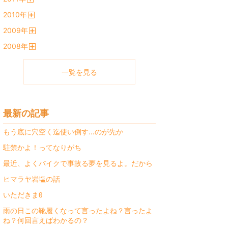
開
2010
年
く
開
2009
年
く
開
2008
年
く
開
く
一覧を見る
最新の記事
もう底に穴空く迄使い倒す…のが先か
駐禁かよ！ってなりがち
最近、よくバイクで事故る夢を見るよ。だから
ヒマラヤ岩塩の話
いただきまθ
雨の日この靴履くなって言ったよね？言ったよ
ね？何回言えばわかるの？