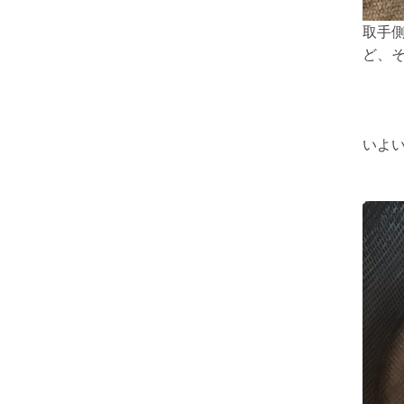
取手
ど、
いよ