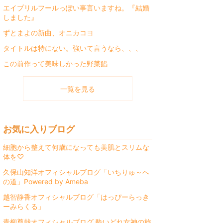
エイプリルフールっぽい事言いますね。『結婚
しました』
ずとまよの新曲、オニカコヨ
タイトルは特にない。強いて言うなら、、、
この前作って美味しかった野菜餡
一覧を見る
お気に入りブログ
細胞から整えて何歳になっても美肌とスリムな
体を♡
久保山知洋オフィシャルブログ「いちりゅ～へ
の道」Powered by Ameba
越智静香オフィシャルブログ「はっぴーらっき
ーみらくる」
青柳尊哉オフィシャルブログ 酔いどれ女神の旅