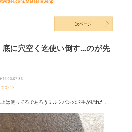
//twitter.com/MatatabiSenp
次ページ
う底に穴空く迄使い倒す…のが先
-16 00:07:33
：
ブログ
年以上は使ってるであろうミルクパンの取手が折れた。