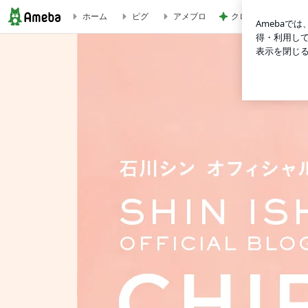
クロ 駅でSuicaが
ホーム
ピグ
アメブロ
石川シンオフィシャルブログ「CHIROG(チログ)」Powered by