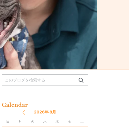
Calendar
2026年 8月
日
月
火
水
木
金
土