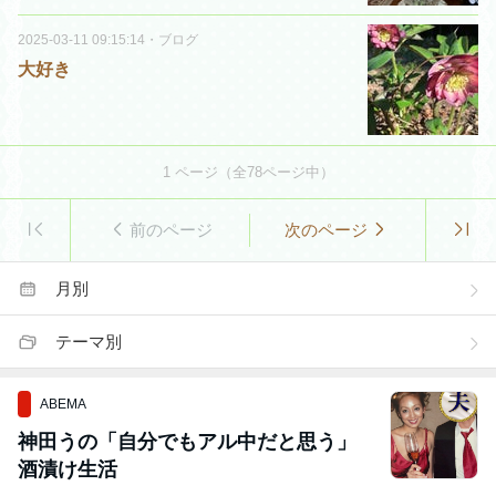
2025-03-11 09:15:14
・
ブログ
大好き
1
ページ（全
78
ページ中）
前のページ
次のページ
月別
テーマ別
ABEMA
神田うの「自分でもアル中だと思う」
酒漬け生活