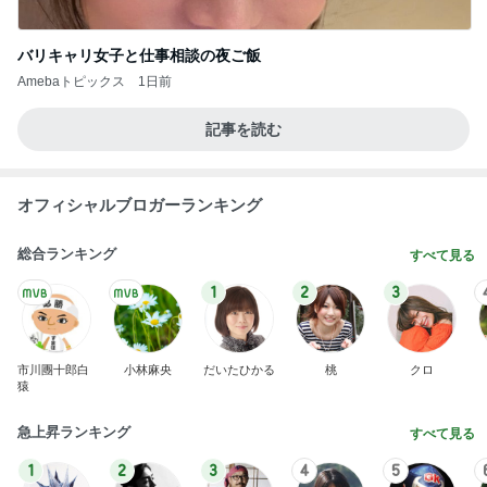
バリキャリ女子と仕事相談の夜ご飯
Amebaトピックス
1日前
記事を読む
オフィシャルブロガーランキング
総合ランキング
すべて見る
1
2
3
市川團十郎白
小林麻央
だいたひかる
桃
クロ
猿
急上昇ランキング
すべて見る
1
2
3
4
5