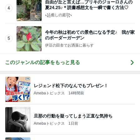
自由が丘と言えば…ブリキのジョーロさんの
夏24.25♪＊読書感想文を一瞬で書く方法♡
4
꧁癒しの庭꧂
今年の秋は初めての景色になる予定♪ 我が家
のボーダーガーデン
5
伊豆の田舎でお洒落に暮らす
このジャンルの記事をもっと見る
レジェンド松下のなんでもプレゼン！
Amebaトピックス
14時間前
旦那の行動を疑ってしまう正直な気持ち
Amebaトピックス
1日前