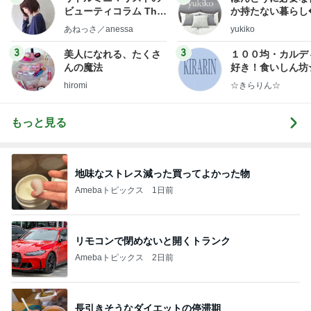
ビューティコラム The
か持たない暮らし
little minimalist's bea
ep Life Simple
あねっさ／anessa
yukiko
uty colum
ンテリアのきろく
3
3
美人になれる、たくさ
１００均・カルデ
んの魔法
好き！食いしん坊
らりん☆のブログ
hiromi
☆きらりん☆
もっと見る
地味なストレス減った買ってよかった物
Amebaトピックス
1日前
リモコンで閉めないと開くトランク
Amebaトピックス
2日前
長引きそうなダイエットの停滞期