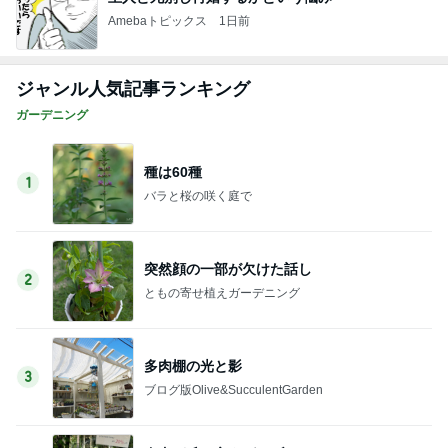
Amebaトピックス
1日前
ジャンル人気記事ランキング
ガーデニング
種は60種
1
バラと桜の咲く庭で
突然顔の一部が欠けた話し
2
ともの寄せ植えガーデニング
多肉棚の光と影
3
ブログ版Olive&SucculentGarden