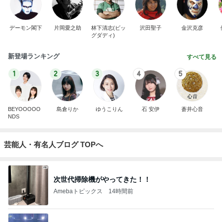
デーモン閣下
片岡愛之助
林下清志(ビッ
沢田聖子
金沢克彦
グダディ)
新登場ランキング
すべて見る
1
2
3
4
5
BEYOOOOO
島倉りか
ゆうこりん
石 安伊
蒼井心音
NDS
芸能人・有名人ブログ TOPへ
次世代掃除機がやってきた！！
Amebaトピックス
14時間前