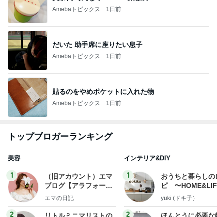
Amebaトピックス
1日前
だいた 助手席に座りたい息子
Amebaトピックス
1日前
貼るのをやめポケットに入れた物
Amebaトピックス
1日前
トップブロガーランキング
美容
インテリア&DIY
1
1
（旧アカウント）エマ
おうちと暮らしの
ブログ【アラフォー会
ピ 〜HOME&LI
社売却セカンドライ
エマの日記
yuki (ドキ子）
フ】
2
2
リトルミニマリストの
ほんとうに必要な