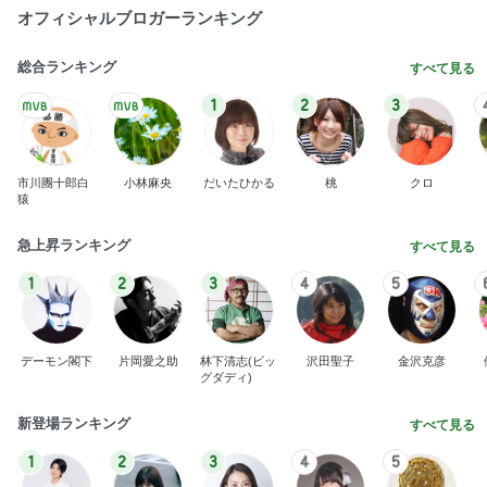
オフィシャルブロガーランキング
総合ランキング
すべて見る
1
2
3
市川團十郎白
小林麻央
だいたひかる
桃
クロ
猿
急上昇ランキング
すべて見る
1
2
3
4
5
デーモン閣下
片岡愛之助
林下清志(ビッ
沢田聖子
金沢克彦
グダディ)
新登場ランキング
すべて見る
1
2
3
4
5