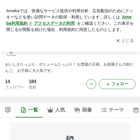
いろは肉店ブログ
アプリをダウンロードして
ブログの更新通知
を受け取りまし
開く
ょう。
いろは肉店ブログ
おいしさたっぷり、ボリュームたっぷり！ お惣菜の王様、お肉屋さんの肉だ
んご。 お子様に大人気です。
14
184
フォロー
フォロワー
投稿
一覧
人気
画像
テーマ