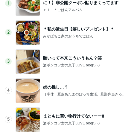
に！】非公開クーポン貼りまくってます
1
ｒｉｉ＊ごはんアルバム
＊私の誕生日【嬉しいプレゼント】＊
2
みかぱちこ家のおうちでごはん
賄いって本来こういうもん？笑
3
酒ポンコツ女の息子LOVE blog♡♡
姉の推し…？
4
［半休］豆腐あたまのぼっち生活。旦那弁当きろく
はお休み中
まともに買い物行けてないーー‼︎
5
酒ポンコツ女の息子LOVE blog♡♡