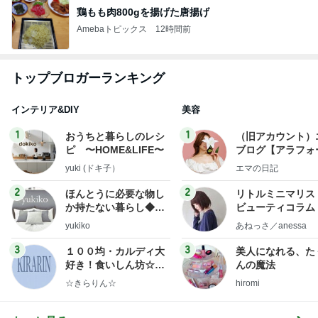
鶏もも肉800gを揚げた唐揚げ
Amebaトピックス
12時間前
トップブロガーランキング
インテリア&DIY
美容
1
1
おうちと暮らしのレシ
（旧アカウント）
ピ 〜HOME&LIFE〜
ブログ【アラフォ
社売却セカンドラ
yuki (ドキ子）
エマの日記
フ】
2
2
ほんとうに必要な物し
リトルミニマリス
か持たない暮らし◆Ke
ビューティコラム 
ep Life Simple◆〜イ
little minimalist'
yukiko
あねっさ／anessa
ンテリアのきろく〜
uty colum
3
3
１００均・カルディ大
美人になれる、た
好き！食いしん坊☆き
んの魔法
らりん☆のブログ
☆きらりん☆
hiromi