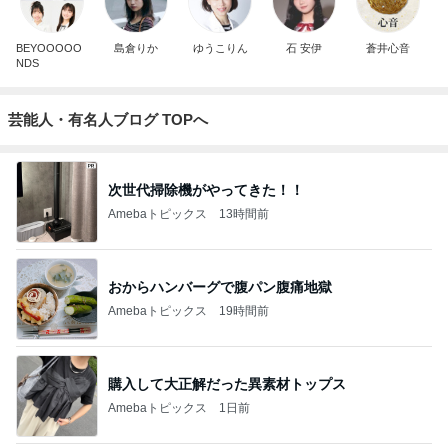
BEYOOOOO
島倉りか
ゆうこりん
石 安伊
蒼井心音
NDS
芸能人・有名人ブログ TOPへ
次世代掃除機がやってきた！！
Amebaトピックス
13時間前
おからハンバーグで腹パン腹痛地獄
Amebaトピックス
19時間前
購入して大正解だった異素材トップス
Amebaトピックス
1日前