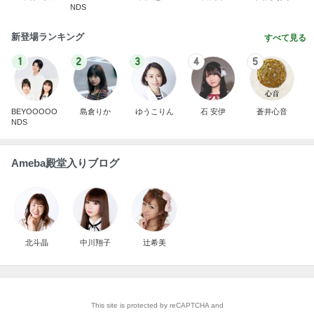
NDS
新登場ランキング
すべて見る
1
2
3
4
5
BEYOOOOO
島倉りか
ゆうこりん
石 安伊
蒼井心音
NDS
Ameba殿堂入りブログ
北斗晶
中川翔子
辻希美
This site is protected by reCAPTCHA and