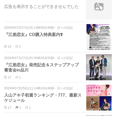
広告を表示することができませんでした
2026年07月27日(月) 14時59分36秒
・
日々の日記
『江差恋女』CD購入特典案内❣️
23
2
2026年07月27日(月) 05時20分55秒
・
日々の日記
『江差恋女』発売記念＆ステップアップ
審査会in品川
17
1
2026年07月25日(土) 14時10分46秒
・
日々の日記
入山アキ子初週ランキング・777、最新ス
ケジュール
17
1
1