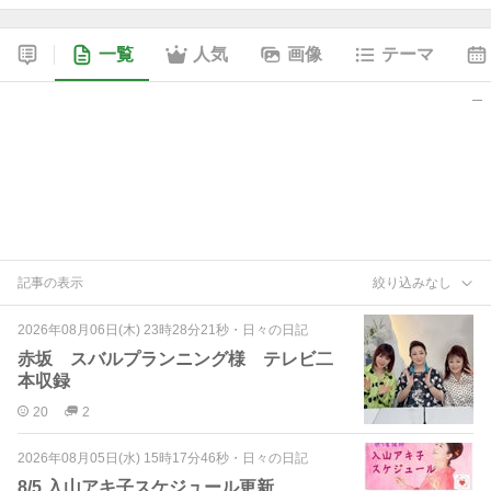
一覧
人気
画像
テーマ
記事の表示
絞り込みなし
2026年08月06日(木) 23時28分21秒
・
日々の日記
赤坂 スバルプランニング様 テレビ二
本収録
20
2
2026年08月05日(水) 15時17分46秒
・
日々の日記
8/5 入山アキ子スケジュール更新