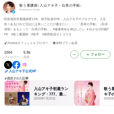
歌う看護師♪入山アキ子・白革の手帖♪
Powered by Ameba
防衛省技官看護師歴13年、歌手転身20年・入山アキ子のブログです。人生
色々あるけれど日記には良いことだけ書きたい・・・「黒革の手帖」（松本
清張）をもじって「白革の手帖」。#健康寿命を伸ばしたい ＃めざせ100歳P
PK #歌う看護師 #歌手 #昭和歌謡オトコウタ
Amebaオフィシャルブロガー
有料プラン会員
1004
5.9k
フォロー
フォロワー
投稿
入山アキ子公式HP
固定された記事
入山アキ子初週ラン
歌う
キング・777、最新
キ子
2026年7月25日
2026
スケジュール
ール2