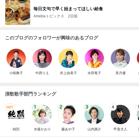
毎日文句で早く始まってほしい給食
Amebaトピックス
2日前
このブログのフォロワーが興味のあるブログ
小桜舞子
中西りえ
井上由美子
水田竜子
美月優
演歌歌手部門ランキング
1
2
3
4
純烈
水森かおり
藤あや子
山内惠介
甲斐犬人