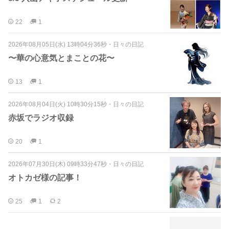
22
1
2026年08月05日(水) 13時04分36秒
・
日々の日記
〜華の心意気とまことの花〜
13
1
2026年08月04日(火) 10時30分15秒
・
日々の日記
赤坂でラジオ収録
20
1
2026年07月30日(木) 09時33分47秒
・
日々の日記
オトカゼ様の記事！
25
1
2