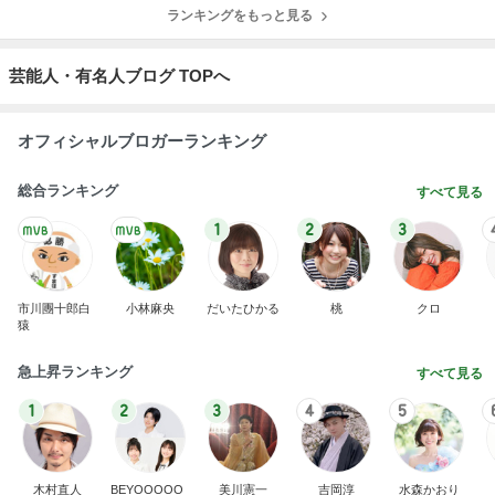
ランキングをもっと見る
芸能人・有名人ブログ TOPへ
オフィシャルブロガーランキング
総合ランキング
すべて見る
1
2
3
市川團十郎白
小林麻央
だいたひかる
桃
クロ
猿
急上昇ランキング
すべて見る
1
2
3
4
5
木村直人
BEYOOOOO
美川憲一
吉岡淳
水森かおり