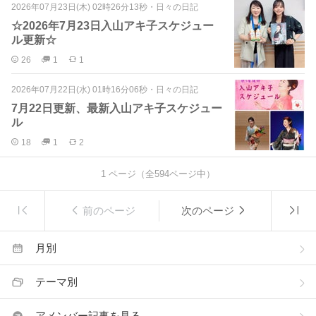
2026年07月23日(木) 02時26分13秒
・
日々の日記
☆2026年7月23日入山アキ子スケジュー
ル更新☆
26
1
1
2026年07月22日(水) 01時16分06秒
・
日々の日記
7月22日更新、最新入山アキ子スケジュー
ル
18
1
2
1
ページ（全
594
ページ中）
前のページ
次のページ
月別
テーマ別
アメンバー記事を見る