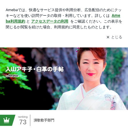
歌う看護師♪入山アキ子・白革の手帖♪Powered by Ameba
アプリをダウンロードして
ブログの更新通知
を受け取りまし
開く
ょう。
ranking
73
演歌歌手部門