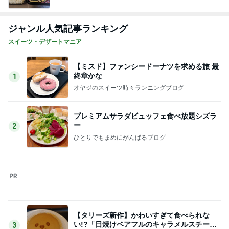
【タリーズ新作】かわいすぎて食べられな
い!?「日焼けベアフルのキャラメルスチーム
3
ケーキ」を実食
華麗なるスタバマダム
モーニング◆猿田彦珈琲 調布焙煎ホール＠調
布
4
東京モーニング日和
泉屋東京店 麹町本店限定♪初の『クッキーの
詰め放題』に参加！！
5
東京モーニング日和
このジャンルの記事をもっと見る