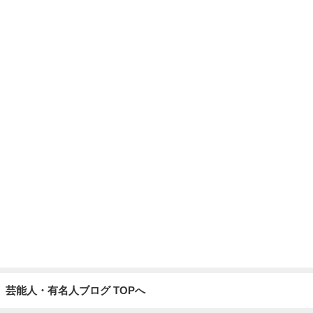
芸能人・有名人ブログ TOPへ
レジェンド松下のなんでもプレゼン！
Amebaトピックス
1時間前
いいねやコメントが凄く嬉しいこと
Amebaトピックス
1日前
アツアツで楽しすぎたライブコーナー
Amebaトピックス
1日前