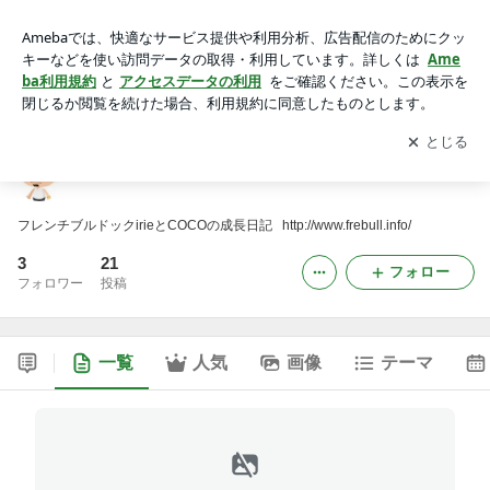
IRIE&COCO
アプリをダウンロードして
ブログの更新通知
を受け取りまし
開く
ょう。
IRIE&COCO
フレンチブルドックirieとCOCOの成長日記 http://www.frebull.info/
3
21
フォロー
フォロワー
投稿
一覧
人気
画像
テーマ