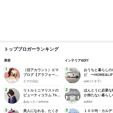
トップブロガーランキング
美容
インテリア&DIY
1
1
（旧アカウント）エマ
おうちと暮らしの
ブログ【アラフォー会
ピ 〜HOME&LI
社売却セカンドライ
エマの日記
yuki (ドキ子）
フ】
2
2
リトルミニマリストの
ほんとうに必要な
ビューティコラム The
か持たない暮らし
little minimalist's bea
ep Life Simple
あねっさ／anessa
yukiko
uty colum
ンテリアのきろく
3
3
美人になれる、たくさ
１００均・カルデ
んの魔法
好き！食いしん坊
らりん☆のブログ
hiromi
☆きらりん☆
もっと見る