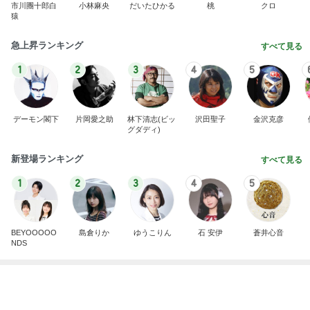
BEYOOOOO
島倉りか
ゆうこりん
石 安伊
蒼井心音
NDS