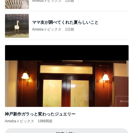
神戸新作ガラっと変わったジュエリー
Amebaトピックス
19時間前
記事を読む
クタクタで帰りに寄ったほっともっと
Amebaトピックス
2日前
入らざるを得なかった店の店構え
Amebaトピックス
1日前
片岡愛之助 小学生が描いた絵に驚き