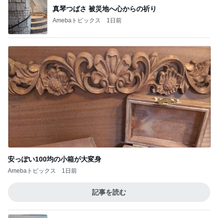
安っぽい100均の小箱が大変身
Amebaトピックス
1日前
記事を読む
17年ぶりに会った歌手の後輩と昔話
Amebaトピックス
1日前
寄せ植えの6年間のビフォーアフター
Amebaトピックス
1日前
物欲が爆裂して楽しめた買い物
Amebaトピックス
1日前