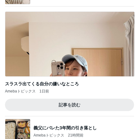
Amebaトピックス
1日前
記事を読む
義父にバレた3年間の引き落とし
Amebaトピックス
21時間前
ジャンル人気記事ランキング
スイーツ・デザートマニア
【ミスド】ファンシードーナツを求める旅 最
終章かな
1
オヤジのスイーツ時々ランニングブログ
プレミアムサラダビュッフェ食べ放題シズラ
ー
2
ひとりでもまめにがんばるブログ