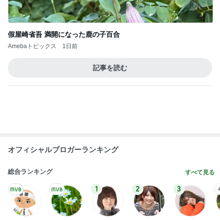
オフィシャルブロガーランキング
総合ランキング
すべて見る
1
2
3
市川團十郎白
小林麻央
だいたひかる
桃
クロ
猿
急上昇ランキング
すべて見る
1
2
3
4
5
デーモン閣下
片岡愛之助
林下清志(ビッ
沢田聖子
金沢克彦
グダディ)
新登場ランキング
すべて見る
1
2
3
4
5