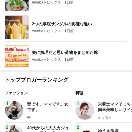
Amebaトピックス
1日前
2つの厚底サンダルの明確な違い
Amebaトピックス
1日前
夫に無理だと思い荷物をまとめた嫁
Amebaトピックス
1日前
トップブロガーランキング
ファッション
料理
1
1
妻です。ママです。女
栄養士ママそっち
です。
簡単美味しいサイ
献立
eri.
そっち～
2
2
40代からの大人カジュ
ゆうき酒場