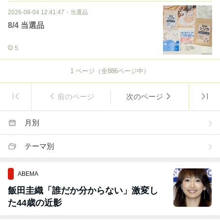
2026-08-04 12:41:47
・
当選品
8/4 当選品
5
1
ページ（全
886
ページ中）
前のページ
次のページ
月別
テーマ別
ABEMA
飯田圭織「誰だか分からない」激変し
た44歳の近影