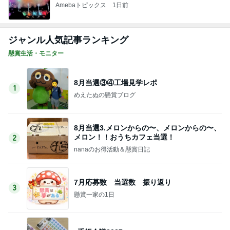
Amebaトピックス
1日前
ジャンル人気記事ランキング
懸賞生活・モニター
8月当選③④工場見学レポ
1
めえたぬの懸賞ブログ
8月当選3.メロンからの〜、メロンからの〜、
メロン！！おうちカフェ当選！
2
nanaのお得活動＆懸賞日記
7月応募数 当選数 振り返り
3
懸賞一家の1日