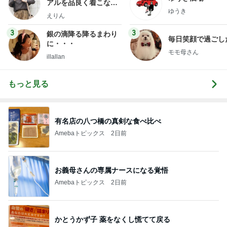
アルを品良く着こなす
ゆうき
ファッションブログ
えりん
3
3
銀の滴降る降るまわり
毎日笑顔で過ごし
に・・・
モモ母さん
illallan
もっと見る
有名店の八つ橋の真剣な食べ比べ
Amebaトピックス
2日前
お義母さんの専属ナースになる覚悟
Amebaトピックス
2日前
かとうかず子 薬をなくし慌てて戻る