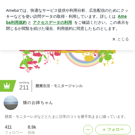
猫のお姉ちゃん
アプリをダウンロードして
ブログの更新通知
を受け取りまし
開く
ょう。
ranking
懸賞生活・モニタージャンル
211
猫のお姉ちゃん
懸賞・モニターレポなどとたまに日常のコトを勝手気ままに綴っています。
411
8.9k
フォロー
フォロワー
投稿