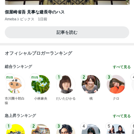
假屋崎省吾 見事な建長寺のハス
Amebaトピックス
1日前
記事を読む
オフィシャルブロガーランキング
総合ランキング
すべて見る
1
2
3
市川團十郎白
小林麻央
だいたひかる
桃
クロ
猿
急上昇ランキング
すべて見る
1
2
3
4
5