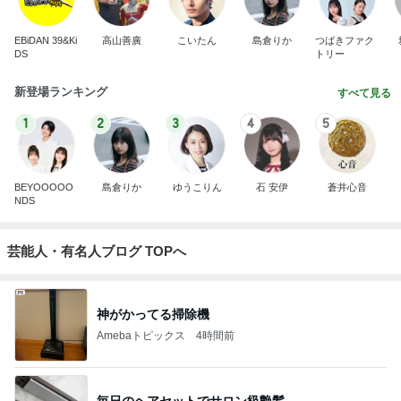
EBiDAN 39&Ki
高山善廣
こいたん
島倉りか
つばきファク
DS
トリー
新登場ランキング
すべて見る
1
2
3
4
5
BEYOOOOO
島倉りか
ゆうこりん
石 安伊
蒼井心音
NDS
芸能人・有名人ブログ TOPへ
神がかってる掃除機
Amebaトピックス
4時間前
毎日のヘアセットでサロン級艶髪