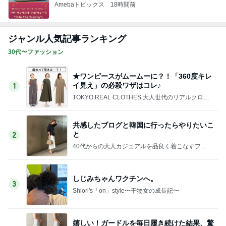
Amebaトピックス
18時間前
ジャンル人気記事ランキング
30代〜ファッション
★ワンピースがムームーに？！「360度キレ
イ見え」の必殺ワザはコレ♪
1
TOKYO REAL CLOTHES 大人世代のリアルクロー
ズ
共感したブログと韓国に行ったらやりたいこ
と
2
40代からの大人カジュアルを品良く着こなすファ
ッションブログ
しじみちゃんワクチンへ。
3
Shiori's「on」style〜干物女の成長記〜
嬉しい！ガードルを毎日履き続けた結果、驚