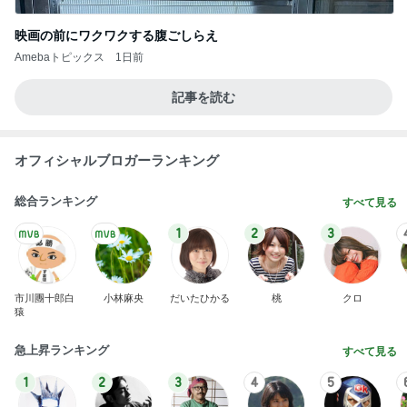
映画の前にワクワクする腹ごしらえ
Amebaトピックス
1日前
記事を読む
オフィシャルブロガーランキング
総合ランキング
すべて見る
1
2
3
市川團十郎白
小林麻央
だいたひかる
桃
クロ
猿
急上昇ランキング
すべて見る
1
2
3
4
5