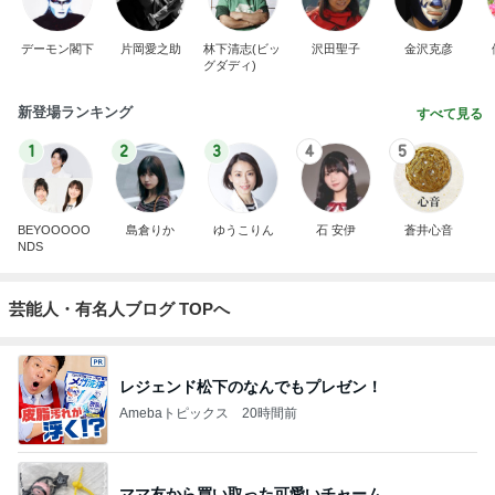
デーモン閣下
片岡愛之助
林下清志(ビッ
沢田聖子
金沢克彦
グダディ)
新登場ランキング
すべて見る
1
2
3
4
5
BEYOOOOO
島倉りか
ゆうこりん
石 安伊
蒼井心音
NDS
芸能人・有名人ブログ TOPへ
レジェンド松下のなんでもプレゼン！
Amebaトピックス
20時間前
ママ友から買い取った可愛いチャーム