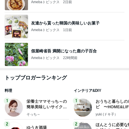
Amebaトピックス
2日前
友達から貰った韓国の美味しいお菓子
Amebaトピックス
1日前
假屋崎省吾 満開になった鹿の子百合
Amebaトピックス
22時間前
トップブロガーランキング
料理
インテリア&DIY
1
1
栄養士ママそっち～の
おうちと暮らしの
簡単美味しいサイクル
ピ 〜HOME&LI
献立
そっち～
yuki (ドキ子）
2
2
ほんとうに必要な
ゆうき酒場