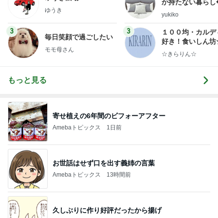
か持たない暮らし
ゆうき
ep Life Simple
yukiko
ンテリアのきろく
3
3
１００均・カルデ
毎日笑顔で過ごしたい
好き！食いしん坊
モモ母さん
らりん☆のブログ
☆きらりん☆
もっと見る
寄せ植えの6年間のビフォーアフター
Amebaトピックス
1日前
お世話はせず口を出す義姉の言葉
Amebaトピックス
13時間前
久しぶりに作り好評だったから揚げ