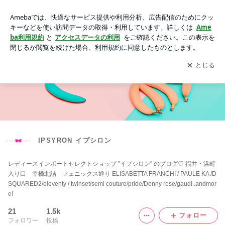
IPSYRON イプシロン
アプリをダウンロードして
ブログの更新通知
を受け取りまし
開く
ょう。
IPSYRON イプシロン
レディースインポートセレクトショップ "イプシロン" のブログ♡ 福井・浜町
入り口 幸橋北詰 フェニックス通り ELISABETTA FRANCHI / PAULE KA /D
SQUARED2/eleventy / twinset/semi couture/pride/Denny rose/gaudi..andmor
e!
21
1.5k
フォロー
フォロワー
投稿