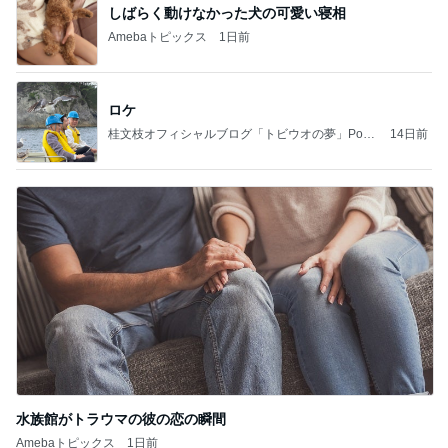
しばらく動けなかった犬の可愛い寝相
Amebaトピックス
1日前
ロケ
桂文枝オフィシャルブログ「トビウオの夢」Pow
14日前
ered by Ameba
水族館がトラウマの彼の恋の瞬間
Amebaトピックス
1日前