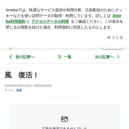
風 復活！ | 河童アヒルのお散歩フォト倶楽部（Blog編）
アプリをダウンロードして
ブログの更新通知
を受け取りまし
開く
ょう。
河童アヒルのお散歩フォト倶楽部（Blog編）
フォロー
前の記事へ
一覧
次の記事へ
風 復活！
2008年02月07日(木) 12時58分34秒
テーマ：
音楽
広告を表示できませんでした