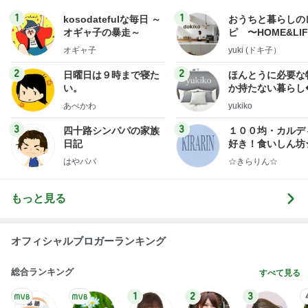
1
1
kosodatefulな毎日 ～
おうちと暮らしの
オギャ子の暴走～
ピ 〜HOME&LI
オギャ子
yuki (ドキ子）
2
2
日曜日は９時まで寝た
ほんとうに必要な
い。
か持たない暮らし
ep Life Simple
あべかわ
yukiko
ンテリアのきろく
3
3
四十路シンパパの家族
１００均・カルデ
日記
好き！食いしん坊
らりん☆のブログ
はやパパ
☆きらりん☆
もっと見る
オフィシャルブロガーランキング
総合ランキング
すべて見る
1
2
3