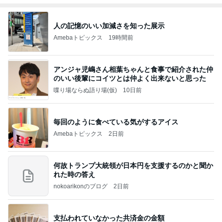
人の記憶のいい加減さを知った展示
Amebaトピックス
19時間前
アンジャ児嶋さん相葉ちゃんと食事で紹介された仲
のいい後輩にコイツとは仲よく出来ないと思った
喋り場ならぬ語り場(仮)
10日前
毎回のように食べている気がするアイス
Amebaトピックス
2日前
何故トランプ大統領が日本円を支援するのかと聞か
れた時の答え
nokoarikonのブログ
2日前
支払われていなかった共済金の金額