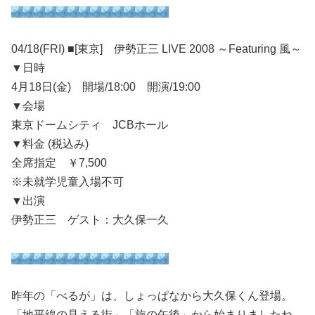
04/18(FRI) ■[東京] 伊勢正三 LIVE 2008 ～Featuring 風～
▼日時
4月18日(金) 開場/18:00 開演/19:00
▼会場
東京ドームシティ JCBホール
▼料金 (税込み)
全席指定 ￥7,500
※未就学児童入場不可
▼出演
伊勢正三 ゲスト：大久保一久
昨年の「べるが」は、しょっぱなから大久保くん登場。
「地平線の見える街」「旅の午後」から始まりましたね。