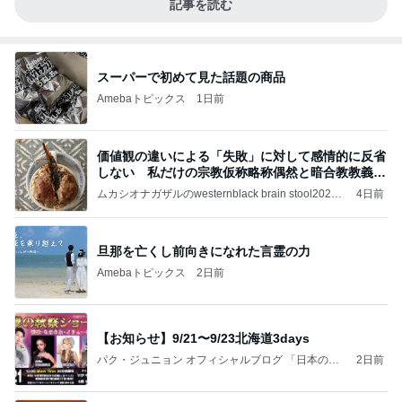
記事を読む
スーパーで初めて見た話題の商品
Amebaトピックス
1日前
価値観の違いによる「失敗」に対して感情的に反省
しない 私だけの宗教仮称略称偶然と暗合教教義候
補
ムカシオナガザルのwesternblack brain stool2024
4日前
年（令和6）11月25日以来減酒断煙再開ムカシオナ
ガザル
旦那を亡くし前向きになれた言霊の力
Amebaトピックス
2日前
【お知らせ】9/21〜9/23北海道3days
パク・ジュニョン オフィシャルブログ 「日本の
2日前
心」 powered by Ameba