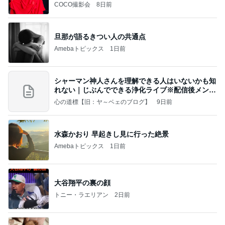
COCO撮影会
8日前
旦那が語るきつい人の共通点
Amebaトピックス
1日前
シャーマン神人さんを理解できる人はいないかも知
れない｜じぶんでできる浄化ライブ※配信後メンバ
ー限
心の道標【旧：ヤ～ベェのブログ】
9日前
水森かおり 早起きし見に行った絶景
Amebaトピックス
1日前
大谷翔平の裏の顔
トニー・ラエリアン
2日前