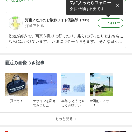
なぜか・・・
西武１０１系の黄金時代
気に入ったらフォロー
会員登録は不要です
河童アヒルのお散歩フォト倶楽部（Blog編）
フォロー
河童アヒル
鉄道が好きで、写真を撮りに行ったり、乗りに行ったりとあちらこ
ちらに出かけています。 たまにギターも弾きます。 そんな日々の
記録です。
最近の画像つき記事
買った！
デザインを変え
本年も どうぞ宜
全国的にアサ
てみました
しくお願いいた
ー！
します
もっと見る