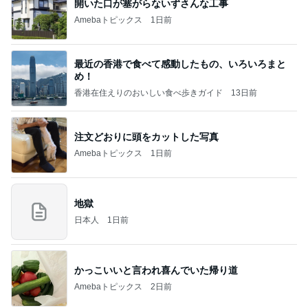
開いた口が塞がらないずさんな工事
Amebaトピックス
1日前
最近の香港で食べて感動したもの、いろいろまと
め！
香港在住えりのおいしい食べ歩きガイド
13日前
注文どおりに頭をカットした写真
Amebaトピックス
1日前
地獄
日本人
1日前
かっこいいと言われ喜んでいた帰り道
Amebaトピックス
2日前