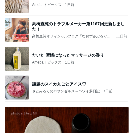
Amebaトピックス
1日前
高橋直純のトラブルメーカー第1167回更新しまし
た！
高橋直純オフィシャルブログ「なおずみぶろぐ」
11日前
Powered by Ameba
だいた 習慣になったマッサージの香り
Amebaトピックス
1日前
話題のスイカ丸ごとアイス♡
さとみるくのロサンゼルス⇔ハワイ夢日記
7日前