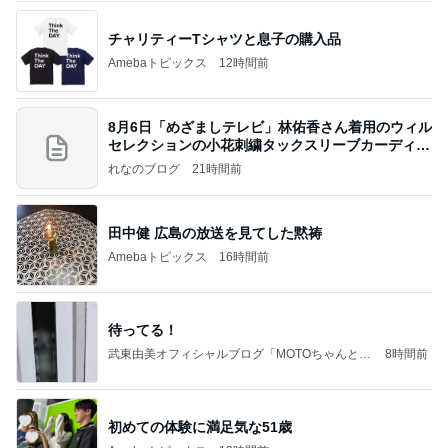
チャリティーTシャツと息子の購入品
Amebaトピックス
12時間前
8月6日「めざましテレビ」林佑香さん着用のウィル
セレクションの小花刺繍タックスリーブカーディガ
ン
れなのブログ
21時間前
田中健 広島の放送を見てした黙祷
Amebaトピックス
16時間前
待ってる！
武東由美オフィシャルブログ「MOTOちゃんとの
8時間前
はっぴぃな毎日」Powered by Ameba
初めての体験に満足気な51歳