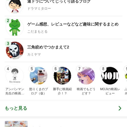
連ドラについてじっくり語るブログ
ドラマミタロー
2
ゲーム感想、レビューなどなど趣味に関するまとめ
こだまもとる
3
三角絞めでつかまえて2
カミヤマ
4
5
6
7
8
アンパンマン
怒りくまのブ
勝手に映画紹
映画でもどう
MOJIの映画レ
先生の映画講
ログ（仮）
介！？
どす？
ビュー
座
もっと見る