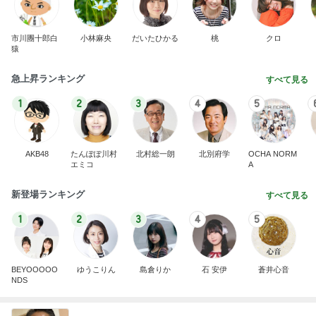
市川團十郎白
小林麻央
だいたひかる
桃
クロ
猿
急上昇ランキング
すべて見る
1
2
3
4
5
AKB48
たんぽぽ川村
北村総一朗
北別府学
OCHA NORM
エミコ
A
新登場ランキング
すべて見る
1
2
3
4
5
BEYOOOOO
ゆうこりん
島倉りか
石 安伊
蒼井心音
NDS