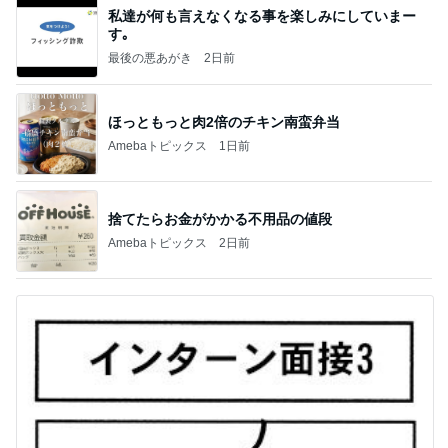
私達が何も言えなくなる事を楽しみにしていまー
す｡
最後の悪あがき
2日前
ほっともっと肉2倍のチキン南蛮弁当
Amebaトピックス
1日前
捨てたらお金がかかる不用品の値段
Amebaトピックス
2日前