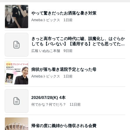
やって驚きだったお洒落な暑さ対策
Amebaトピックス
1日前
きっと高市ってこの時代に嘘、誤魔化し、はぐらか
しても【バレない】【通用する】とでも思ってたん
だろ
広報 いぬねこ本舗
9日前
病状が落ち着き退院予定となった母
Amebaトピックス
1日前
2026/07/28(K) 4本
何でかな？何でだろ？
11日前
帰省の度に義姉から徴収される会費