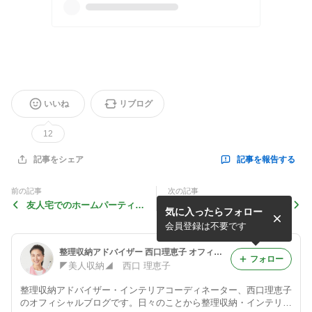
いいね
リブログ
12
記事を報告する
記事をシェア
前の記事
次の記事
友人宅でのホームパーティ(*
友人たちとdi shinnerディナ
気に入ったらフォロー
^^*)
ー(*^^*)
会員登録は不要です
整理収納アドバイザー 西口理恵子 オフィシャルブログ「１日１収納＝美人収納」Powered by Ameba
フォロー
◤美人収納◢ 西口 理恵子
整理収納アドバイザー・インテリアコーディネーター、西口理恵子
のオフィシャルブログです。日々のことから整理収納・インテリア