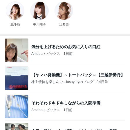
北斗晶
中川翔子
辻希美
気分を上げるためのお気に入りの口紅
Amebaトピックス
1日前
【ヤマハ発動機】～トートバック～【三越伊勢丹】
株主優待を楽しんで～tasayuryのブログ
14日前
そわそわドキドキしながらの入院準備
Amebaトピックス
1日前