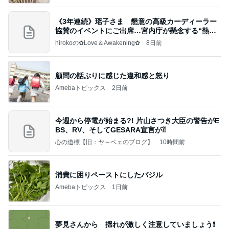
《3年連続》瑶子さま 懇意の高級カーディーラー
協賛のイベントにご出席…宮内庁が懸念する“熱心
すぎ
hirokoの✿Love＆Awakening✿
8日前
顧問の話ぶりに感じた違和感と怒り
Amebaトピックス
2日前
今週から停電が始まる?! 片山さつき大臣の警告がE
BS、RV、そしてGESARA宣言が⁈
心の道標【旧：ヤ～ベェのブログ】
10時間前
消費に困りペーストにしたバジル
Amebaトピックス
1日前
夢見さんから 揺れが激しく注意していましょう❗️