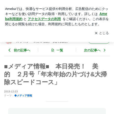
■メディア情報■ 本日発売！ 美的 ２月号「年末年始の片
づけ&大掃除スピードコース」 | 整理収納アドバイザー 西口理
アプリをダウンロードして
ブログの更新通知
を受け取りまし
開く
恵子 オフィシャルブログ「１日１収納＝美人収納」Powered
ょう。
by Ameba
整理収納アドバイザー 西口理恵子 オフィシャ
フォロー
ルブログ「１日１収納＝美人収納」
前の記事へ
一覧
次の記事へ
■メディア情報■ 本日発売！ 美
的 ２月号「年末年始の片づけ&大掃
除スピードコース」
2013-12-23
テーマ：
◆メディア情報