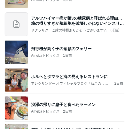
アルツハイマー病が第3の糖尿病と呼ばれる理由…
糖の摂りすぎが脳細胞を破壊しかねないインスリン
の恐
サクラサク ご縁の神様ありがとうございます☆
6日前
飛行機が高く子の念願のフェリー
Amebaトピックス
1日前
ホルヘとタマラと海の見えるレストランに
アレクサンダー オフィシャルブログ「ねこのしっ
2日前
ぽ欲しいな」Powered by Ameba
渋滞の帰りに息子と食べたラーメン
Amebaトピックス
2日前