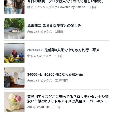
今日の服装 ブログ読んでくれてて嬉しい瞬間。
桃オフィシャルブログ Powered by Ameba
1日前
原田龍二 気ままな愛猫との楽しみ
Amebaトピックス
1日前
20260803 鬼郁隊4人衆で中ちゃん釣行 写メ
中ちゃんのブログ
2日前
34000円が10200円になった戦利品
Amebaトピックス
21時間前
業務用アイスどこに売ってる？ロッテやタカナシ等
安い市販の2リットルアイスは業務スーパーやシャ
トレ
AKO | Smart Life
8日前