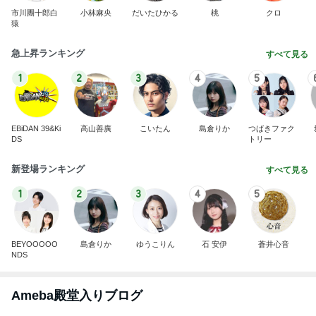
市川團十郎白
小林麻央
だいたひかる
桃
クロ
猿
急上昇ランキング
すべて見る
1
2
3
4
5
EBiDAN 39&Ki
高山善廣
こいたん
島倉りか
つばきファク
DS
トリー
新登場ランキング
すべて見る
1
2
3
4
5
BEYOOOOO
島倉りか
ゆうこりん
石 安伊
蒼井心音
NDS
Ameba殿堂入りブログ