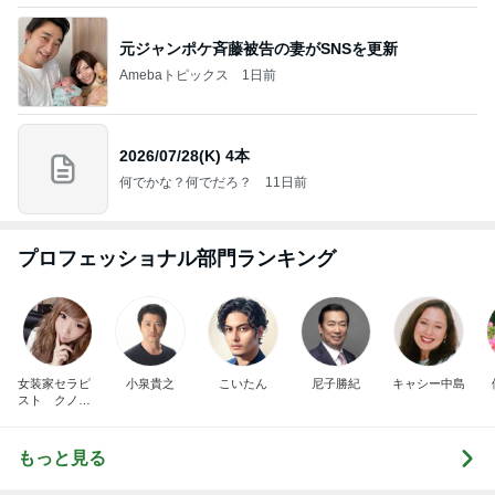
元ジャンポケ斉藤被告の妻がSNSを更新
Amebaトピックス
1日前
2026/07/28(K) 4本
何でかな？何でだろ？
11日前
プロフェッショナル部門ランキング
女装家セラピ
小泉貴之
こいたん
尼子勝紀
キャシー中島
スト クノタ
チホ
もっと見る