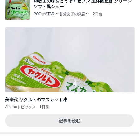
和歌山の味をどうぞ！セブン 玉林園監修 グリーン
ソフト風シュー
POP☆STAR 〜甘党女子の戯言〜
2日前
美奈代 ヤクルトのマスカット味
Amebaトピックス
1日前
記事を読む