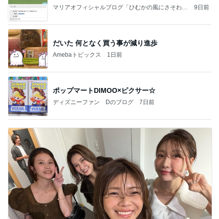
マリアオフィシャルブログ「ひむかの風にさそわれ
9日前
て」Powered by Ameba
だいた 何となく買う事が減り進歩
Amebaトピックス
1日前
ポップマートDIMOO×ピクサー☆
ディズニーファン Dのブログ
7日前