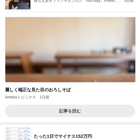
堀ちえみオフィシャルブログ「hori-day」Powered
3日前
by Ameba
麗しく端正な見た目のおろしそば
Amebaトピックス
1日前
記事を読む
たった1日でマイナス152万円