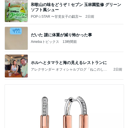
和歌山の味をどうぞ！セブン 玉林園監修 グリーン
ソフト風シュー
POP☆STAR 〜甘党女子の戯言〜
2日前
だいた 謎に体重が減り怖かった事
Amebaトピックス
13時間前
ホルヘとタマラと海の見えるレストランに
アレクサンダー オフィシャルブログ「ねこのしっ
2日前
ぽ欲しいな」Powered by Ameba