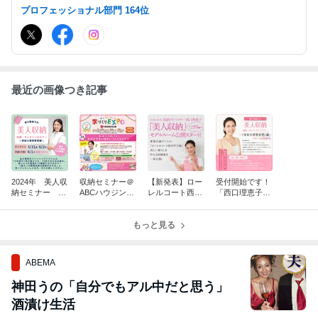
情報まで、楽しく更新しています。
プロフェッショナル部門 164位
最近の画像つき記事
2024年 美人収
収納セミナー＠
【新発表】ロー
受付開始です！
納セミナー ～
ABCハウジング
レルコート西宮
「西口理恵子の
家庭の書類管理
中百舌鳥住宅公
甲子園 収納コ
美人収納セミナ
編～
園様
ーディネート
ー ～家庭の書
もっと見る
類管理編～」
ABEMA
神田うの「自分でもアル中だと思う」
酒漬け生活