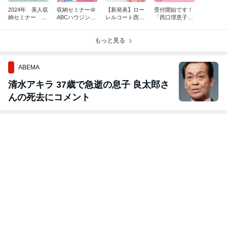
2024年 美人収
収納セミナー＠
【新発表】ロー
受付開始です！
納セミナー ～
ABCハウジング
レルコート西宮
「西口理恵子の
家庭の書類管理
中百舌鳥住宅公
甲子園 収納コ
美人収納セミナ
編～
園様
ーディネート
ー ～家庭の書
もっと見る
類管理編～」
ABEMA
清水アキラ 37歳で急逝の息子 良太郎さ
んの死去にコメント