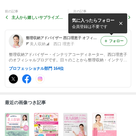
前の記事
次の記事
主人から嬉しいサプライズプ
苦楽園の焼肉屋、成田屋ラン
気に入ったらフォロー
レゼント♪ボッテガヴェネタ
チ&彩花苑のかりんとう饅頭
の匂袋
会員登録は不要です
整理収納アドバイザー 西口理恵子 オフィシャルブログ「１日１収納＝美人収納」Powered by Ameba
フォロー
◤美人収納◢ 西口 理恵子
整理収納アドバイザー・インテリアコーディネーター、西口理恵子
のオフィシャルブログです。日々のことから整理収納・インテリア
情報まで、楽しく更新しています。
プロフェッショナル部門 164位
最近の画像つき記事