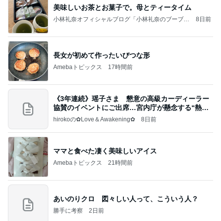
美味しいお茶とお菓子で。母とティータイム
小林礼奈オフィシャルブログ「小林礼奈のブーブー
8日前
ブログ」Powered by Ameba
長女が初めて作ったいびつな形
Amebaトピックス
17時間前
《3年連続》瑶子さま 懇意の高級カーディーラー
協賛のイベントにご出席…宮内庁が懸念する“熱心
すぎ
hirokoの✿Love＆Awakening✿
8日前
ママと食べた凄く美味しいアイス
Amebaトピックス
21時間前
あいのりクロ 図々しい人って、こういう人？
勝手に考察
2日前