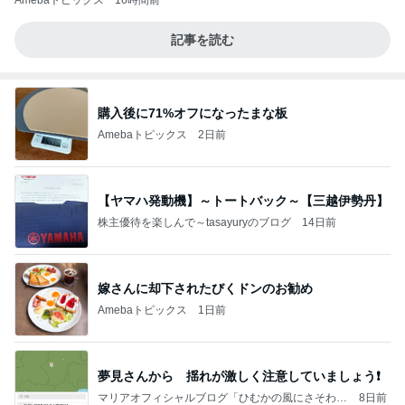
Amebaトピックス
16時間前
記事を読む
購入後に71%オフになったまな板
Amebaトピックス
2日前
【ヤマハ発動機】～トートバック～【三越伊勢丹】
株主優待を楽しんで～tasayuryのブログ
14日前
嫁さんに却下されたびくドンのお勧め
Amebaトピックス
1日前
夢見さんから 揺れが激しく注意していましょう❗️
マリアオフィシャルブログ「ひむかの風にさそわれ
8日前