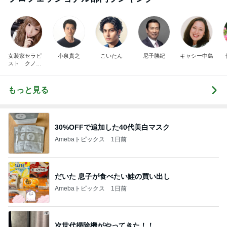
女装家セラピ
小泉貴之
こいたん
尼子勝紀
キャシー中島
スト クノタ
チホ
もっと見る
30%OFFで追加した40代美白マスク
Amebaトピックス
1日前
だいた 息子が食べたい鮭の買い出し
Amebaトピックス
1日前
次世代掃除機がやってきた！！