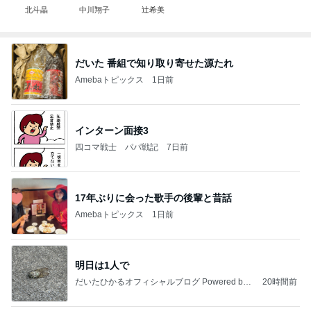
北斗晶
中川翔子
辻希美
だいた 番組で知り取り寄せた源たれ
Amebaトピックス
1日前
インターン面接3
四コマ戦士 パパ戦記
7日前
17年ぶりに会った歌手の後輩と昔話
Amebaトピックス
1日前
明日は1人で
だいたひかるオフィシャルブログ Powered by
20時間前
Ameba