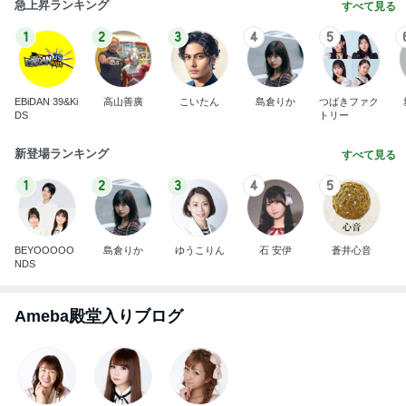
急上昇ランキング
すべて見る
1
2
3
4
5
EBiDAN 39&Ki
高山善廣
こいたん
島倉りか
つばきファク
DS
トリー
新登場ランキング
すべて見る
1
2
3
4
5
BEYOOOOO
島倉りか
ゆうこりん
石 安伊
蒼井心音
NDS
Ameba殿堂入りブログ