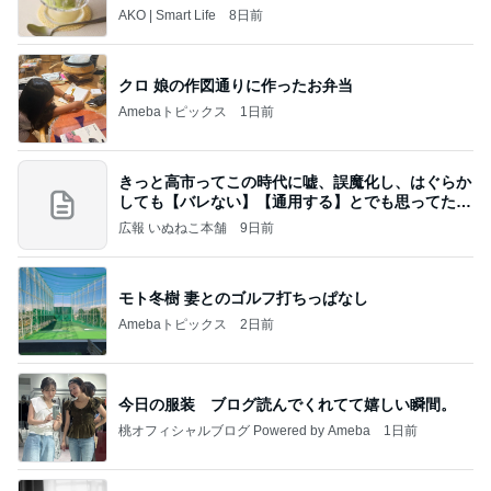
トレ
AKO | Smart Life
8日前
クロ 娘の作図通りに作ったお弁当
Amebaトピックス
1日前
きっと高市ってこの時代に嘘、誤魔化し、はぐらか
しても【バレない】【通用する】とでも思ってたん
だろ
広報 いぬねこ本舗
9日前
モト冬樹 妻とのゴルフ打ちっぱなし
Amebaトピックス
2日前
今日の服装 ブログ読んでくれてて嬉しい瞬間。
桃オフィシャルブログ Powered by Ameba
1日前