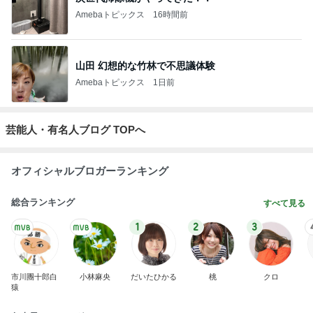
Amebaトピックス
16時間前
山田 幻想的な竹林で不思議体験
Amebaトピックス
1日前
芸能人・有名人ブログ TOPへ
オフィシャルブロガーランキング
総合ランキング
すべて見る
1
2
3
市川團十郎白
小林麻央
だいたひかる
桃
クロ
猿