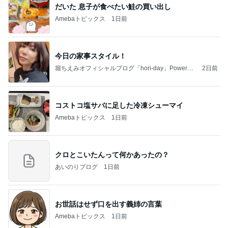
だいた 息子が食べたい鮭の買い出し
Amebaトピックス
1日前
今日の家事スタイル！
堀ちえみオフィシャルブログ「hori-day」Powered
2日前
by Ameba
コストコ塩サバに足した冷凍シューマイ
Amebaトピックス
1日前
クロとこいたんって何かあったの？
あいのりブログ
1日前
お世話はせず口を出す義姉の言葉
Amebaトピックス
1日前