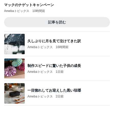
そわそわドキドキしながらの入院準備
Amebaトピックス
2日前
記事を読む
推しは来てくれないガチャの結果
Amebaトピックス
12時間前
ジャンル人気記事ランキング
カメラ(風景写真)
長野原町・山荘∶ヒマワリとコスモス【夏】と
【秋】・夕食 ・ ガス保安点検・・♪
1