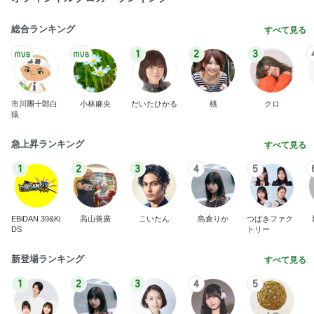
総合ランキング
すべて見る
1
2
3
市川團十郎白
小林麻央
だいたひかる
桃
クロ
猿
急上昇ランキング
すべて見る
1
2
3
4
5
EBiDAN 39&Ki
高山善廣
こいたん
島倉りか
つばきファク
DS
トリー
新登場ランキング
すべて見る
1
2
3
4
5