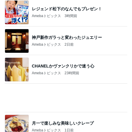
黒トリュフ香る美しいロゼ色の鴨肉
Amebaトピックス
1日前
娘が不満そうだったクレーンゲーム
Amebaトピックス
1日前
母が無言で検品した茹でた海老
Amebaトピックス
2日前
親友の+100円のピーマンマシマシ
Amebaトピックス
1日前