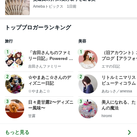
Amebaトピックス
1日前
トップブロガーランキング
旅行
美容
1
1
「吉田さんちのファミ
（旧アカウント）
リー日記」Powered b
ブログ【アラフォ
y Ameba 吉田さんファ
社売却セカンドラ
吉田さんファミリー
エマの日記
ミリーオフィシャルブ
フ】
ログ
2
2
☆やまあこ☆さんのデ
リトルミニマリス
ィズニー日記
ビューティコラム 
little minimalist'
☆やまあこ☆
あねっさ／anessa
uty colum
3
3
日々是甘露2〜ディズニ
美人になれる、た
ー風味〜
んの魔法
甘露
hiromi
もっと見る