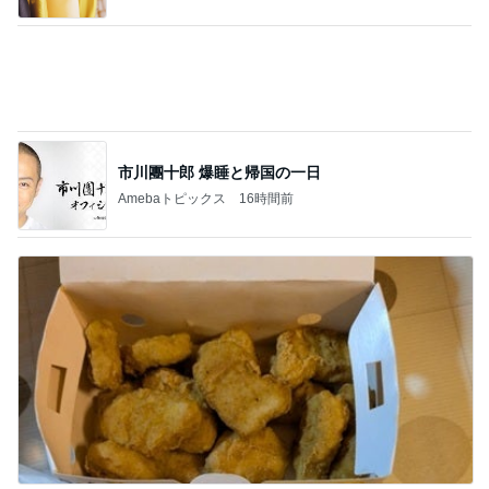
制作スピードに驚いた子供の成長
Amebaトピックス
1日前
一目惚れしてお迎えした黒い琺瑯
Amebaトピックス
2日前
濃厚なほうじ茶感のシフォンケーキ
Amebaトピックス
23時間前