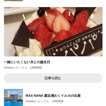
レジェンド松下のなんでもプレゼン！
Amebaトピックス
3時間前
クロ 娘が夢中なシール帳の好きな所
Amebaトピックス
17時間前
だいた 里芋煮っ転がしで作り置き
Amebaトピックス
15時間前
尻尾の穴が大きく助かるオムツ
Amebaトピックス
1日前