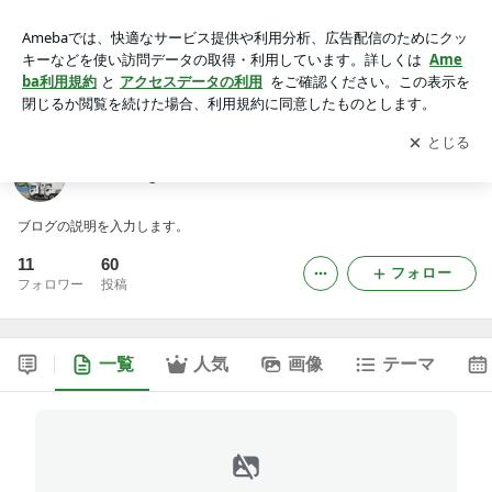
inouekagakuのブログ
アプリをダウンロードして
ブログの更新通知
を受け取りまし
開く
ょう。
inouekagakuのブログ
ブログの説明を入力します。
11
60
フォロー
フォロワー
投稿
一覧
人気
画像
テーマ