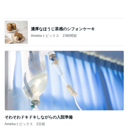
北軽井沢［半住人生活］
らいちょう3号！ 港フェスタ金沢2026③
2
うみまるくんに出会う旅
【銀座のママ 賢い女性のためのお言葉講座】
男を褒める「かきくけこ」 愛され上手は褒め
3
方上手
銀座のママブログ✨美肌で開運✨銀座ママが作った
化粧品✨銀座クラブ高嶋25歳で開店✨高嶋りえ子
お着物でエルメス バーキン コーデ
【銀座のママの賢い女の婚活アドバイス】美
しい女性ほどお金がかかります。タダで出会
4
えると思うなよ
銀座のママブログ✨美肌で開運✨銀座ママが作った
化粧品✨銀座クラブ高嶋25歳で開店✨高嶋りえ子
お着物でエルメス バーキン コーデ
アペティートさんでサプライズバースデー♪
5
ヒロの日常ブログ