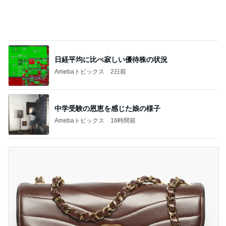
記事を読む
駐車場の落とし物を巡る夫の持論
Amebaトピックス
12時間前
真矢ミキ 司会者に撮ってもらった1枚
Amebaトピックス
1日前
口コミで人気のサンダルと色の選び方
Amebaトピックス
19時間前
市川團十郎 爆睡と帰国の一日
Amebaトピックス
16時間前