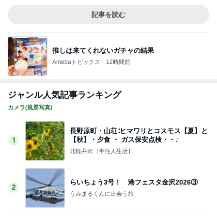
このジャンルの記事をもっと見る
レジェンド松下のなんでもプレゼン！
Amebaトピックス
3時間前
神戸新作ガラっと変わったジュエリー
Amebaトピックス
2日前
CHANELかヴァンクリかで迷う心
Amebaトピックス
23時間前
月一で楽しみな美味しいクレープ
Amebaトピックス
1日前