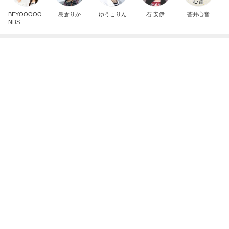
BEYOOOOO
島倉りか
ゆうこりん
石 安伊
蒼井心音
NDS
芸能人・有名人ブログ TOPへ
神がかってる掃除機
Amebaトピックス
3時間前
堀ちえみの夫 一人で夕飯を思案中
Amebaトピックス
1日前
アレク 妹タマラと金魚すくい
Amebaトピックス
1日前