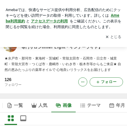
ひたちなか市でアーユルヴェーダ 【アーユルヴェーダ専門サ
ロンInner Light＊インナーライト】の画像
アプリをダウンロードして
ブログの更新通知
を受け取りまし
開く
ょう。
ひたちなか市でアーユルヴェーダ 【アーユルヴェーダ
専門サロンInner Light＊インナーライト】
★水戸市・那珂市・東海村・茨城町・常陸太田市・石岡市・日立市・城里
町・常陸大宮市・つくば市・鹿嶋市・いわき市・栃木市等からもご来店★ 自
然の恵みたっぷりの薬草オイルで 心地良いリラックスをお届けします
126
フォロー
フォロワー
一覧
人気
画像
テーマ
年月