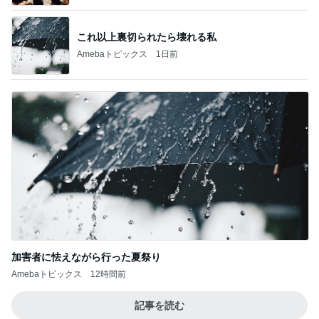
Amebaトピックス
1日前
記事を読む
MAX NANA 親近感わくイルカの出産
Amebaトピックス
1日前
猫がいつもの水鉢だけ使う謎
Amebaトピックス
14時間前
高橋英樹 山荘で発見した夏の紅葉
Amebaトピックス
2日前