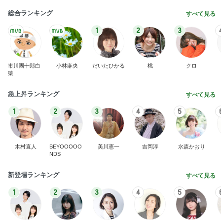
高橋英樹 美味だった冷製ブイヤベース
Amebaトピックス
22時間前
ヴィトンでオーダーしたご褒美の値段
Amebaトピックス
1日前
だいた 息子の寝癖とお手伝い
Amebaトピックス
1日前