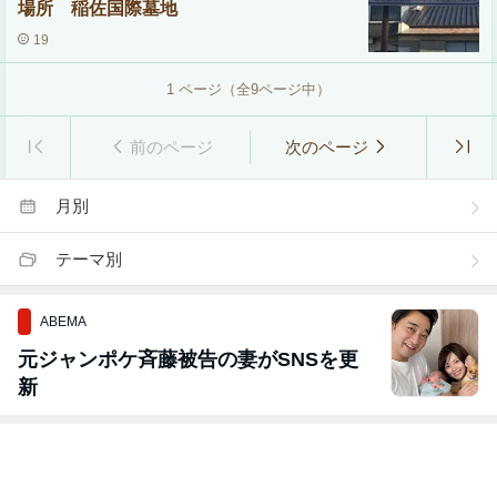
場所 稲佐国際墓地
19
1
ページ（全
9
ページ中）
前のページ
次のページ
月別
テーマ別
ABEMA
元ジャンポケ斉藤被告の妻がSNSを更
新