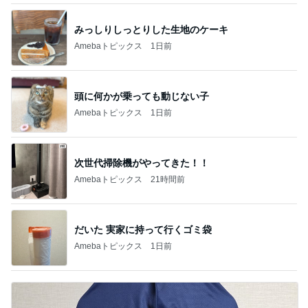
新登場ランキング
すべて見る
1
2
3
4
5
BEYOOOOO
島倉りか
ゆうこりん
MOMIママ
石 安伊
NDS