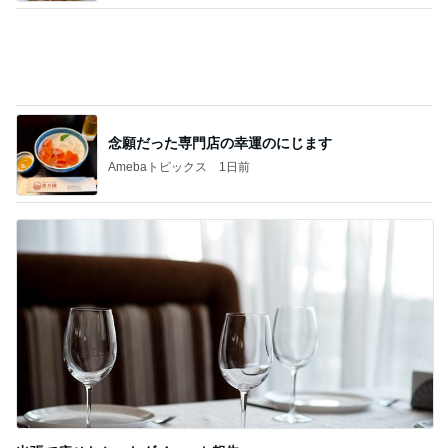
古村比呂 8が並ぶ縁起の良い日
Amebaトピックス
1日前
記事を読む
2年ぶりに食べた期間限定パンケーキ
Amebaトピックス
1日前
ジャンル人気記事ランキング
メンタルヘルスカウンセラー
【最後のお願い】1100円全額寄附に変更しま
す
1
つい自分に厳しくなる人も猫みたいにしなやかに