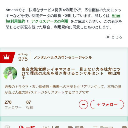
集合意識覚醒レイキマスター 見えない力を味方につけて理想
の未来を引き寄せるコンサルタント 横山靖子
アプリをダウンロードして
ブログの更新通知
を受け取りまし
開く
ょう。
ranking
メンタルヘルスカウンセラージャンル
975
集合意識覚醒レイキマスター 見えない力を味方につ
けて理想の未来を引き寄せるコンサルタント 横山靖
子
過去のトラウマ・古い価値観・未来への不安をクリアリングして、本当の魂
が喜ぶ人生の第2ステージをリスタートするブログです
278
87
フォロー
フォロワー
投稿