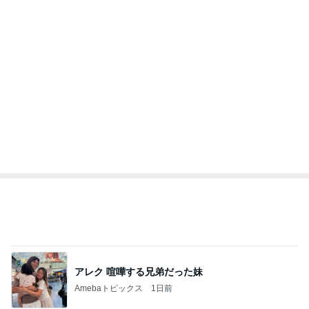
Amebaトピックス
1日前
記事を読む
オフィシャルブロガーランキング
総合ランキング
すべて見る
1
2
3
市川團十郎白
小林麻央
だいたひかる
桃
クロ
猿
急上昇ランキング
すべて見る
1
2
3
4
5
木村直人
BEYOOOOO
美川憲一
吉岡淳
水森かおり
NDS