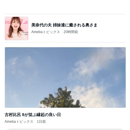
不登校の子どもが動き出す魔法
このジャンルの記事をもっと見る
次世代掃除機がやってきた！！
Amebaトピックス
21時間前
30分以上迷い後悔した夕飯の品
Amebaトピックス
1日前
ヒデ 美容デビューし若返った友人
Amebaトピックス
11時間前