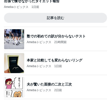
昔の生き方が苦しくなったあなたへ
2
HSP、AC、人に気を使いすぎて疲れてしまうあな
たへ｜自分を責める生き方をやめて、“自分軸”で安
心して生きる
【前編】あなたはどの魂の世代？地球にやっ
て来た世代のお話し
3
～変わりたい！自分軸で生きて後悔のない人生を送
りたいアラフィフ女性へ～地に足着いたスピリチュ
アルを学び心を解き放とう
今日、やたらと「8」がうるさい
4
アラカン魔女うたまるの大器晩成タロット
【不登校】息子、大学前期終了！
5