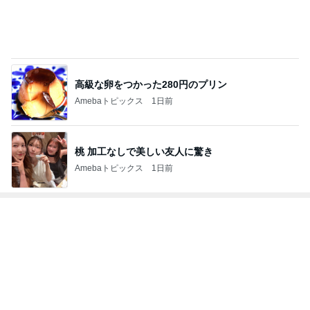
高級な卵をつかった280円のプリン
Amebaトピックス
1日前
桃 加工なしで美しい友人に驚き
Amebaトピックス
1日前
トップブロガーランキング
ペット
料理
1
1
栄養士ママそっち
しろとくろしろ
簡単美味しいサイ
たまねぎ
献立
そっち～
2
2
母さんは今日も世話を
ゆうき酒場
やく
ゆうき
藤緒 ミルカ