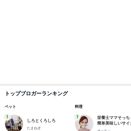
3
3
白柴 『きなこ』 のお気
毎日笑顔で過ごし
楽ブログ
モモ母さん
ひろ☆みき
もっと見る
アレク 喧嘩する兄弟だった妹
Amebaトピックス
1日前
みっしりしっとりした生地のケーキ
Amebaトピックス
1日前
頭に何かが乗っても動じない子
Amebaトピックス
1日前