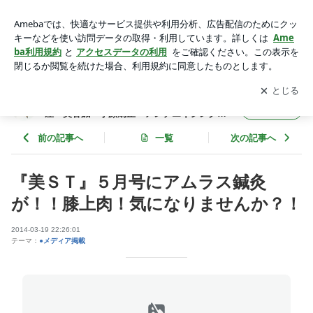
『美ＳＴ』５月号にアムラス鍼灸が！！膝上肉！気になりませ
んか？！ | アムラス鍼灸・美容鍼灸 美月綾乃／三軒茶屋・美
アプリをダウンロードして
ブログの更新通知
を受け取りまし
開く
容鍼・小顔矯正・アンチエイジング・骨盤矯正・ダイエット・
ょう。
子宝鍼・不妊治療
アムラス鍼灸・美容鍼灸 美月綾乃／三軒茶
フォロー
屋・美容鍼・小顔矯正・アンチエイジング・
骨盤矯正・ダイエット・子宝鍼・不妊治療
前の記事へ
一覧
次の記事へ
『美ＳＴ』５月号にアムラス鍼灸
が！！膝上肉！気になりませんか？！
2014-03-19 22:26:01
テーマ：
●メディア掲載