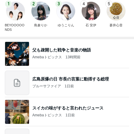
1
2
3
4
5
BEYOOOOO
島倉りか
ゆうこりん
石 安伊
蒼井心音
NDS
父も疎開した戦争と音楽の物語
Amebaトピックス
13時間前
広島原爆の日 市長の言葉に動揺する総理
ブルーサファイア
1日前
スイカの味がすると言われたジュース
Amebaトピックス
1日前