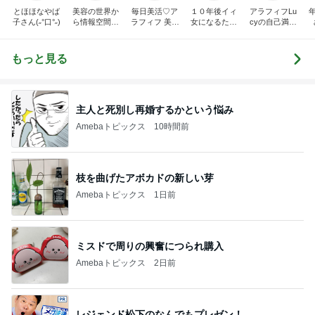
とほほなやば
美容の世界か
毎日美活♡ア
１０年後イィ
アラフィフLu
子さん(˶°口°˶)
ら情報空間の
ラフィフ 美容
女になるため
cyの自己満足
仕組み・書き
医療マニア
に！！ 女子的
美容
換えの世界
美意識向上日
へ。人生を自
記。
もっと見る
由に幸せに変
えていく物語
主人と死別し再婚するかという悩み
Amebaトピックス
10時間前
枝を曲げたアボカドの新しい芽
Amebaトピックス
1日前
ミスドで周りの興奮につられ購入
Amebaトピックス
2日前
レジェンド松下のなんでもプレゼン！