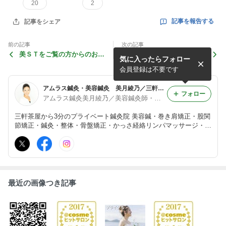
20
2
記事を報告する
記事をシェア
前の記事
次の記事
美ＳＴをご覧の方からのお問
ひどい花粉症や鼻炎も腸を綺
気に入ったらフォロー
い合わせが♪
麗にする体質改善で完治?!
会員登録は不要です
アムラス鍼灸・美容鍼灸 美月綾乃／三軒茶屋・美容鍼・小顔矯正・アンチエイジング・骨盤矯正・ダイエット・子宝鍼・不妊治療
フォロー
アムラス鍼灸美月綾乃／美容鍼灸師・巻き肩矯正、姿勢矯正、カッピング、経絡かっさ、アンチエイジング、小顔、鍼灸整体、三軒茶屋、三茶
三軒茶屋から3分のプライベート鍼灸院 美容鍼・巻き肩矯正・股関
節矯正・鍼灸・整体・骨盤矯正・かっさ経絡リンパマッサージ・カ
ッピングなどの手技で、年齢と共に出てくる不調を改善し、健康で
細胞から美しくなるお手伝いと生活習慣などアドバイスさせていた
だきます。
最近の画像つき記事