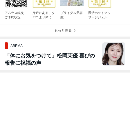
アムラス鍼灸
身近にある、タ
ブライダル美容
温活ホットマッ
ご予約状況
バコより体に悪
鍼
サージジェル
い食べ物とは？
【モグサージ
ュ】の動画完
もっと見る
成！
ABEMA
「体にお気をつけて」松岡茉優 喜びの
報告に祝福の声