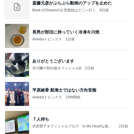
斎藤元彦がぶらぶら動画のアップを止めた
Bank of Dreamの公営競技はどこへ行く
8日前
長男が部活に持っていく冷凍今川焼
Amebaトピックス
1日前
ありがとうございます
市川團十郎白猿オフィシャルB
2日前
平原綾香 航海士ではない方向音痴
Amebaトピックス
10時間前
７人待ち
沢田聖子オフィシャルブログ「In My Heartな旅日
2日前
記」by Ameba