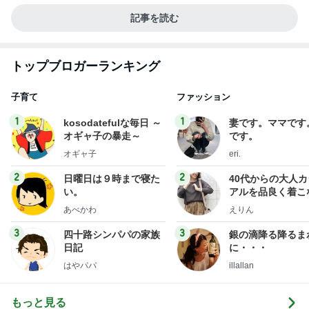
記事を読む
トップブロガーランキング
子育て
ファッション
1
1
kosodatefulな毎日 ～
妻です。ママです
オギャ子の暴走～
です。
オギャ子
eri.
2
2
日曜日は９時まで寝た
40代からの大人
い。
アルを品良く着こ
ファッションブロ
あべかわ
えりん
3
3
四十路シンパパの家族
銀の滴降る降るま
日記
に・・・
はやパパ
illallan
もっと見る