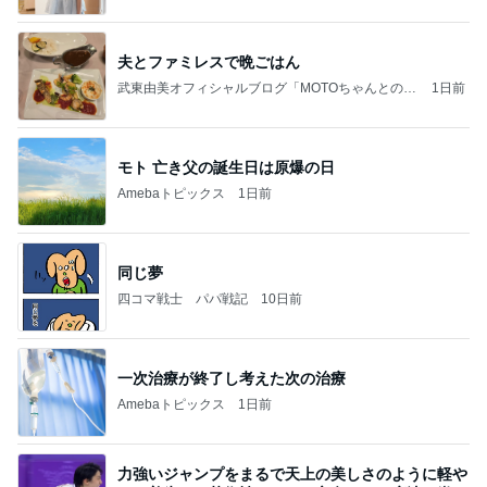
夫とファミレスで晩ごはん
武東由美オフィシャルブログ「MOTOちゃんとのは
1日前
っぴぃな毎日」Powered by Ameba
モト 亡き父の誕生日は原爆の日
Amebaトピックス
1日前
同じ夢
四コマ戦士 パパ戦記
10日前
一次治療が終了し考えた次の治療
Amebaトピックス
1日前
力強いジャンプをまるで天上の美しさのように軽や