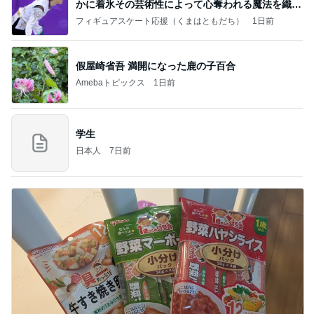
かに着氷その芸術性によって心奪われる魔法を織り
なす
フィギュアスケート応援（くまはともだち）
1日前
假屋崎省吾 満開になった鹿の子百合
Amebaトピックス
1日前
学生
日本人
7日前