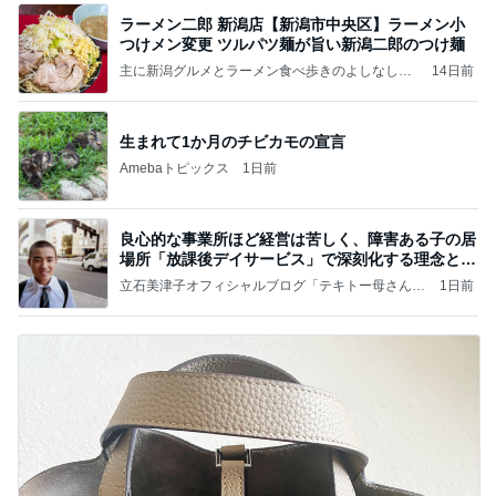
ラーメン二郎 新潟店【新潟市中央区】ラーメン小
つけメン変更 ツルパツ麺が旨い新潟二郎のつけ麺
主に新潟グルメとラーメン食べ歩きのよしなしご
14日前
と
生まれて1か月のチビカモの宣言
Amebaトピックス
1日前
良心的な事業所ほど経営は苦しく、障害ある子の居
場所「放課後デイサービス」で深刻化する理念と現
実の
立石美津子オフィシャルブログ「テキトー母さんの
1日前
すすめ」Powered by Ameba