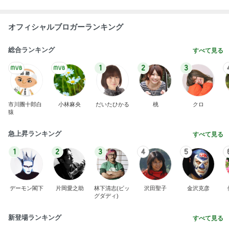
オフィシャルブロガーランキング
総合ランキング
すべて見る
1
2
3
市川團十郎白
小林麻央
だいたひかる
桃
クロ
猿
急上昇ランキング
すべて見る
1
2
3
4
5
デーモン閣下
片岡愛之助
林下清志(ビッ
沢田聖子
金沢克彦
グダディ)
新登場ランキング
すべて見る