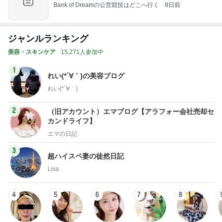
Bank of Dreamの公営競技はどこへ行く
8日前
ジャンルランキング
美容・スキンケア
15,271人参加中
1
れい(*´∀｀)の美容ブログ
れい(*´∀｀)
2
（旧アカウント）エマブログ【アラフォー会社売却セ
カンドライフ】
エマの日記
3
超ハイスペ妻の徒然日記
Lisa
4
5
6
7
8