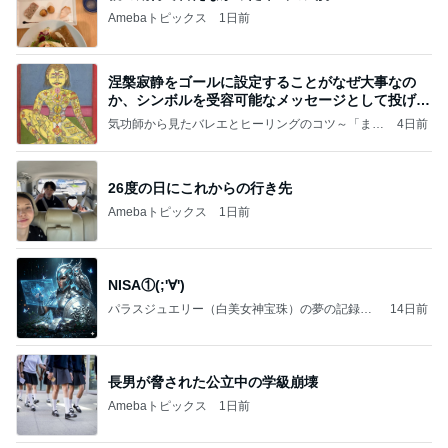
Amebaトピックス
1日前
涅槃寂静をゴールに設定することがなぜ大事なの
か、シンボルを受容可能なメッセージとして投げる
ことが
気功師から見たバレエとヒーリングのコツ～「まと
4日前
いのば」ブログ
26度の日にこれからの行き先
Amebaトピックス
1日前
NISA①(;'∀')
パラスジュエリー（白美女神宝珠）の夢の記録
14日前
（続編）
長男が脅された公立中の学級崩壊
Amebaトピックス
1日前