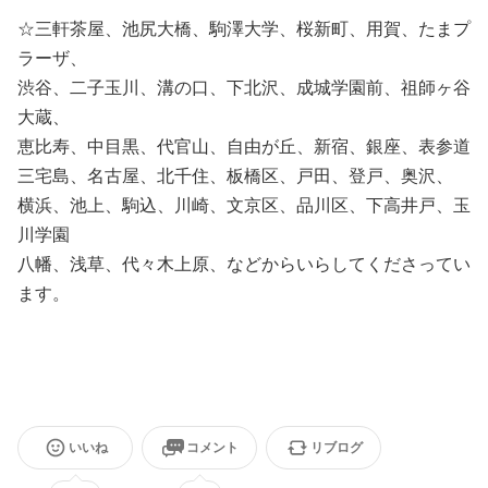
☆三軒茶屋、池尻大橋、駒澤大学、桜新町、用賀、たまプ
ラーザ、
渋谷、二子玉川、溝の口、下北沢、成城学園前、祖師ヶ谷
大蔵、
恵比寿、中目黒、代官山、自由が丘、新宿、銀座、表参道
三宅島、名古屋、北千住、板橋区、戸田、登戸、奥沢、
横浜、池上、駒込、川崎、文京区、品川区、下高井戸、玉
川学園
八幡、浅草、代々木上原、などからいらしてくださってい
ます。
いいね
コメント
リブログ