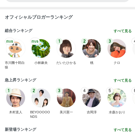
オフィシャルブロガーランキング
総合ランキング
すべて見る
1
2
3
市川團十郎白
小林麻央
だいたひかる
桃
クロ
猿
急上昇ランキング
すべて見る
1
2
3
4
5
木村直人
BEYOOOOO
美川憲一
吉岡淳
水森かおり
NDS
新登場ランキング
すべて見る