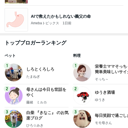
AIで救えたかもしれない義父の命
Amebaトピックス
1日前
トップブロガーランキング
ペット
料理
1
1
栄養士ママそっち
しろとくろしろ
簡単美味しいサイ
たまねぎ
献立
そっち～
2
2
母さんは今日も世話を
ゆうき酒場
やく
ゆうき
藤緒 ミルカ
3
3
白柴 『きなこ』 のお気
毎日笑顔で過ごし
楽ブログ
モモ母さん
ひろ☆みき