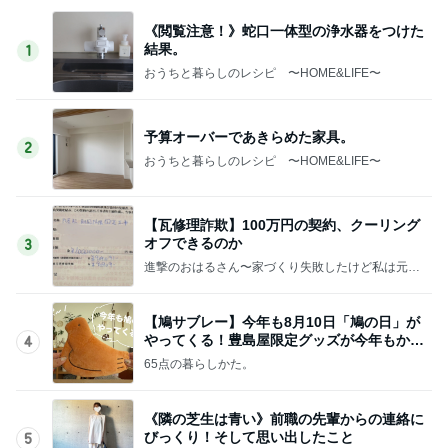
《閲覧注意！》蛇口一体型の浄水器をつけた
結果。
1
おうちと暮らしのレシピ 〜HOME&LIFE〜
予算オーバーであきらめた家具。
2
おうちと暮らしのレシピ 〜HOME&LIFE〜
【瓦修理詐欺】100万円の契約、クーリング
オフできるのか
3
進撃のおはるさん〜家づくり失敗したけど私は元気
です〜
【鳩サブレー】今年も8月10日「鳩の日」が
やってくる！豊島屋限定グッズが今年もかわ
4
いすぎる♡
65点の暮らしかた。
《隣の芝生は青い》前職の先輩からの連絡に
びっくり！そして思い出したこと
5