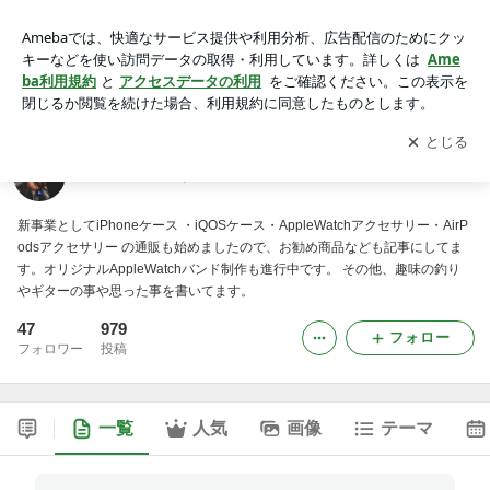
ヤッパ人と違うのがイイジャン！
アプリをダウンロードして
ブログの更新通知
を受け取りまし
開く
ょう。
ヤッパ人と違うのがイイジャン！
新事業としてiPhoneケース ・iQOSケース・AppleWatchアクセサリー・AirP
odsアクセサリー の通販も始めましたので、お勧め商品なども記事にしてま
す。オリジナルAppleWatchバンド制作も進行中です。 その他、趣味の釣り
やギターの事や思った事を書いてます。
47
979
フォロー
フォロワー
投稿
一覧
人気
画像
テーマ