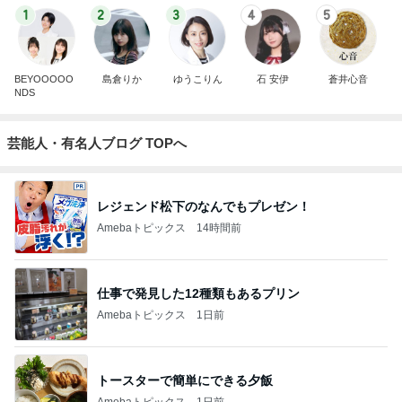
1
2
3
4
5
BEYOOOOO
島倉りか
ゆうこりん
石 安伊
蒼井心音
NDS
芸能人・有名人ブログ TOPへ
レジェンド松下のなんでもプレゼン！
Amebaトピックス
14時間前
仕事で発見した12種類もあるプリン
Amebaトピックス
1日前
トースターで簡単にできる夕飯
Amebaトピックス
1日前