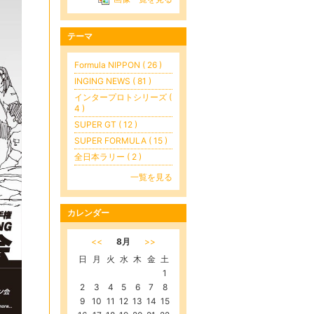
テーマ
Formula NIPPON ( 26 )
INGING NEWS ( 81 )
インタープロトシリーズ (
4 )
SUPER GT ( 12 )
SUPER FORMULA ( 15 )
全日本ラリー ( 2 )
一覧を見る
カレンダー
<<
8月
>>
日
月
火
水
木
金
土
1
2
3
4
5
6
7
8
9
10
11
12
13
14
15