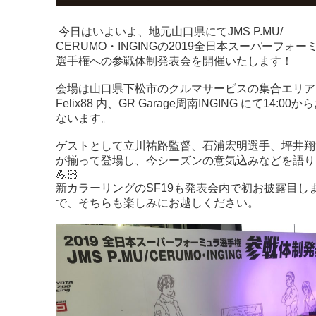
今日
はいよいよ、地元山口県にてJMS P.MU/
CERUMO・INGINGの2019全日本スーパーフォー
選手権への参戦体制発表会を開催いたします！
会場は山口県下松市のクルマサービスの集合エリア
Felix88 内、GR Garage周南INGING にて14:00か
ないます。
ゲストとして立川祐路監督、石浦宏明選手、坪井翔
が揃って登場し、今シーズンの意気込みなどを語り
💪🏻
新カラーリングのSF19も発表会内で初お披露目し
で、そちらも楽しみにお越しください。