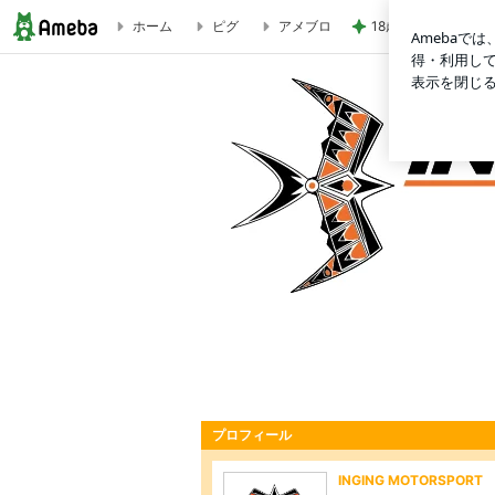
ホーム
ピグ
アメブロ
18歳息子の自炊に
INGING MOTORSPORTのブログ
INGING MO
プロフィール
INGING MOTORSPORT
チームスタッフのブログです