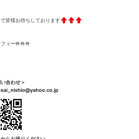
とで皆様お待ちしております
フィー🤟🤟🤟
問い合わせ＞
sai_nishio@yahoo.co.jp
らからお送りください。