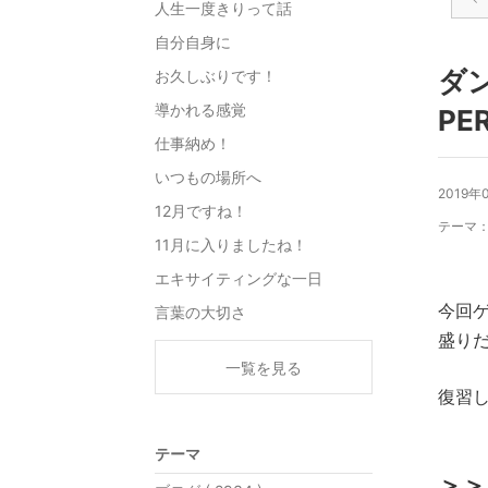
人生一度きりって話
自分自身に
ダン
お久しぶりです！
導かれる感覚
PE
仕事納め！
いつもの場所へ
2019年
12月ですね！
テーマ
11月に入りましたね！
エキサイティングな一日
今回
言葉の大切さ
盛り
一覧を見る
復習
テーマ
＞＞