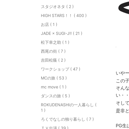
スタジオネタ ( 2 )
HIGH STARS！！ ( 400 )
お店 ( 1 )
JADE × SUGI-J!! ( 21 )
松下幸之助 ( 1 )
西尾の街 ( 7 )
吉田松蔭 ( 2 )
ワークショップ ( 47 )
いや
MCの旅 ( 53 )
この
mc move ( 1 )
そん
い・
ダンスの旅 ( 5 )
そし
ROKUDENASHIの一人暮らし (
1 )
是非
ろくでなしの独り暮らし ( 7 )
PG生
ＴＶ出演 ( 39 )