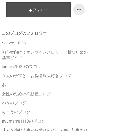
キ
ン
ン
キ
フォロー
グ
ン
下
グ
降
下
このブログのフォロワー
降
ワルサーP38
初心者向け：オンラインスロットで勝つための
基本ガイド
kinniku1029のブログ
３人の子宝と～お得情報大好きブログ
あ
女性のための不動産ブログ
ゆうのブログ
らーうのブログ
ayumama1110のブログ
【人を羨む人生から憧れられる人生へ】生まれ