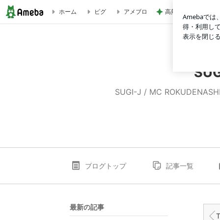
高熱で体力ダダ下が
ホーム
ピグ
アメブロ
ダンス祭9th FINAL ③ ～SPECIAL PERFORMANCE STUDIO～
SU
SUGI-J / MC ROKUD
ブログトップ
記事一覧
最新の記事
T