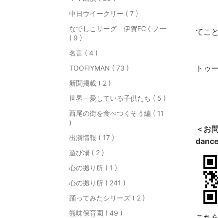
中日ウイークリー ( 7 )
なでしこリーグ 伊賀FCくノ一
てこ
( 9 )
名言 ( 4 )
トゥー
TOOFIYMAN ( 73 )
新聞掲載 ( 2 )
世界一愛している子供たち ( 5 )
西尾の街を食べつくそう編 ( 11
)
＜お
出演情報 ( 17 )
dance
遊び場 ( 2 )
心の拠り所 ( 1 )
心の拠り所 ( 241 )
踊ってみたシリーズ ( 2 )
熊味保育園 ( 49 )
こち