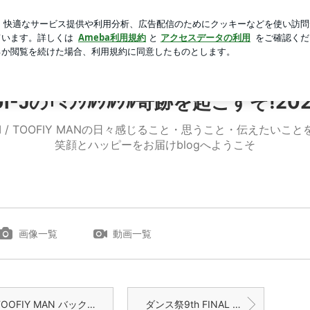
りになった体
芸能人ブログ
人気ブログ
新規登録
ロ
 | SUGI-Jの｢ﾐﾗｸﾙｸﾙｸﾙ奇跡を起こすぞ!2026!!｣
GI-Jの｢ﾐﾗｸﾙｸﾙｸﾙ奇跡を起こすぞ!2026
ENASHI / TOOFIY MANの日々感じること・思うこと・伝え
笑顔とハッピーをお届けblogへようこそ
画像一覧
動画一覧
OOFIY MAN バックダンサー募集中
ダンス祭9th FINAL ② 〜LIVE GUEST〜