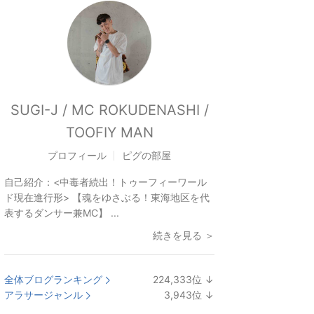
SUGI-J / MC ROKUDENASHI /
TOOFIY MAN
プロフィール
ピグの部屋
自己紹介：
<中毒者続出！トゥーフィーワール
ド現在進行形> 【魂をゆさぶる！東海地区を代
表するダンサー兼MC】 ...
続きを見る ＞
全体ブログランキング
224,333
位
↓
ラ
アラサージャンル
3,943
位
↓
ン
ラ