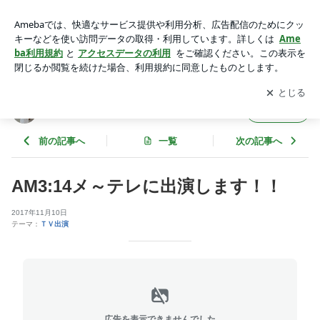
AM3:14メ～テレに出演します！！ | SUGI-Jの｢ﾐﾗｸﾙｸﾙｸﾙ奇跡を
起こすぞ!2026!!｣
アプリをダウンロードして
ブログの更新通知
を受け取りまし
開く
ょう。
SUGI-Jの｢ﾐﾗｸﾙｸﾙｸﾙ奇跡を起こすぞ!2026!!｣
フォロー
前の記事へ
一覧
次の記事へ
AM3:14メ～テレに出演します！！
2017年11月10日
テーマ：
ＴＶ出演
広告を表示できませんでした