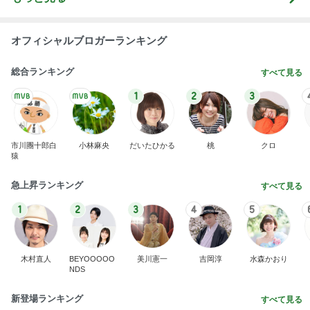
オフィシャルブロガーランキング
総合ランキング
すべて見る
1
2
3
市川團十郎白
小林麻央
だいたひかる
桃
クロ
猿
急上昇ランキング
すべて見る
1
2
3
4
5
木村直人
BEYOOOOO
美川憲一
吉岡淳
水森かおり
NDS
新登場ランキング
すべて見る