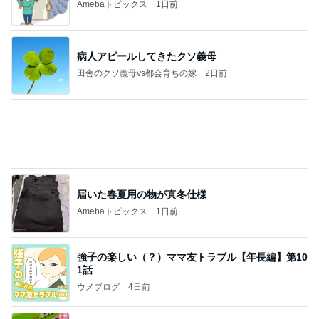
Amebaトピックス
1日前
病人アピールしてきたクソ義母
田舎のクソ義母vs都会育ちの嫁
2日前
届いた春夏用の物が真冬仕様
Amebaトピックス
1日前
強子の楽しい（？）ママ友トラブル【年長編】第10
1話
ウメブログ
4日前