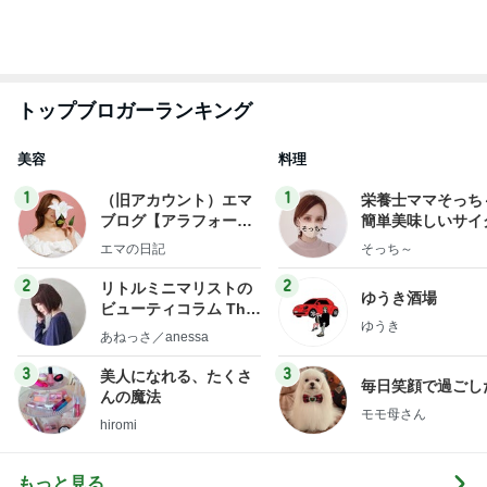
トップブロガーランキング
美容
料理
1
1
（旧アカウント）エマ
栄養士ママそっち
ブログ【アラフォー会
簡単美味しいサイ
社売却セカンドライ
献立
エマの日記
そっち～
フ】
2
2
リトルミニマリストの
ゆうき酒場
ビューティコラム The
ゆうき
little minimalist's bea
あねっさ／anessa
uty colum
3
3
美人になれる、たくさ
毎日笑顔で過ごし
んの魔法
モモ母さん
hiromi
もっと見る