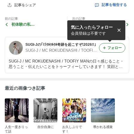
記事を報告する
記事をシェア
前の記事
次の記事
初体験の私…
SUGI-J OFFICIAL WEB更
気に入ったらフォロー
新！！
会員登録は不要です
SUGI-Jの｢ﾐﾗｸﾙｸﾙｸﾙ奇跡を起こすぞ!2026!!｣
フォロー
SUGI-J / MC ROKUDENASHI / TOOFIY MAN
SUGI-J / MC ROKUDENASHI / TOOFIY MANの日々感じること・
思うこと・伝えたいことをトゥーフィーしていきます！ 笑顔とハ
ッピーをお届けblogへようこそ
最近の画像つき記事
人生一度きりっ
自分自身に
お久しぶりで
導かれる感覚
て話
す！