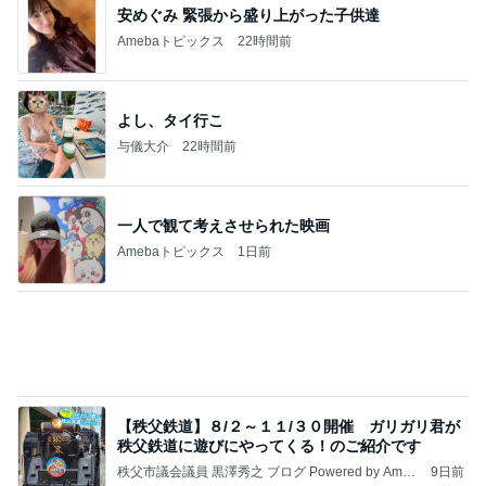
安めぐみ 緊張から盛り上がった子供達
Amebaトピックス
22時間前
よし、タイ行こ
与儀大介
22時間前
一人で観て考えさせられた映画
Amebaトピックス
1日前
【秩父鉄道】８/２～１１/３０開催 ガリガリ君が
秩父鉄道に遊びにやってくる！のご紹介です
秩父市議会議員 黒澤秀之 ブログ Powered by Ameb
9日前