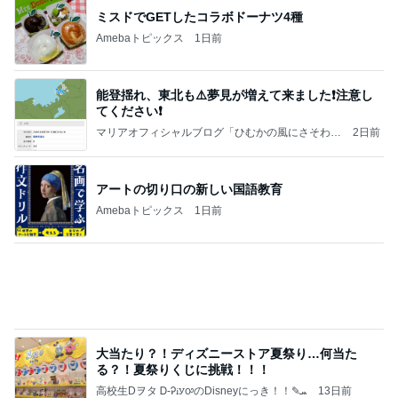
ミスドでGETしたコラボドーナツ4種
Amebaトピックス
1日前
能登揺れ、東北も⚠️夢見が増えて来ました❗️注意し
てください❗️
マリアオフィシャルブログ「ひむかの風にさそわれ
2日前
て」Powered by Ameba
アートの切り口の新しい国語教育
Amebaトピックス
1日前
大当たり？！ディズニーストア夏祭り…何当た
る？！夏祭りくじに挑戦！！！
高校生Dヲタ Ꭰ-ᎮꭵꭹꭴのDisneyにっき！！✎ܚ
13日前