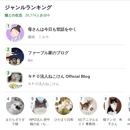
ジャンルランキング
猫との生活
26,774人参加中
1
母さんは今日も世話をやく
藤緒 ミルカ
2
ファーブル家のブログ
ten
3
ＮＰＯ法人ねこけん Official Blog
ＮＰＯ法人ねこけん
4
5
6
7
8
まだらダラダ
NPO法人 府中
ひだまり日和
社)アニマルエ
猫マンガ 米
St
ラ猫
猫の会（ちゅ
イド 事務局＆
子さん
m
ー猫）
みんなの日記