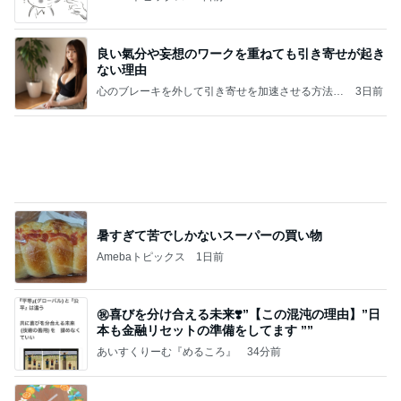
良い氣分や妄想のワークを重ねても引き寄せが起き
ない理由
心のブレーキを外して引き寄せを加速させる方法：
3日前
引き寄せ研究所
暑すぎて苦でしかないスーパーの買い物
Amebaトピックス
1日前
㊗️喜びを分け合える未来❣️”【この混沌の理由】”⽇
本も⾦融リセットの準備をしてます ””
あいすくりーむ『めるころ』
34分前