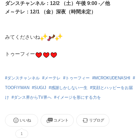
ダンスチャンネル：12/2 （土）午後 9:00 -／他
メ～テレ：12/1 （金）深夜（時間未定）
みてくださいね
トゥーフィー
#
ダンスチャンネル
#
メーテレ
#
トゥーフィー
#
MCROKUDENASHI
#
TOOFIYMAN
#
SUGIJ
#
感謝しかしない一生
#
笑顔とハッピーをお届
け
#
ダンス界からTV界へ
#
イメージを形にする力を
いいね
コメント
リブログ
1