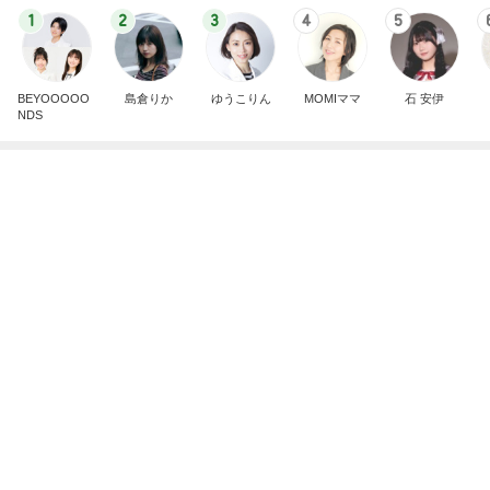
1
2
3
4
5
BEYOOOOO
島倉りか
ゆうこりん
MOMIママ
石 安伊
NDS