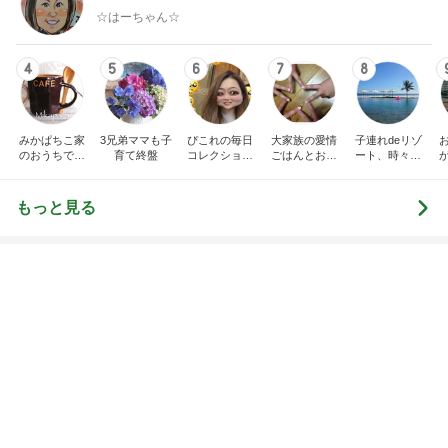
レジェンド松下のなんでもプレゼン！
Amebaトピックス
23時間前
黒トリュフ香る美しいロゼ色の鴨肉
Amebaトピックス
1日前
車購入のために始めた教習所通い