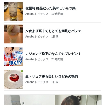
もっと見る
オフィシャルブロガーランキング
総合ランキング
すべて見る
1
2
3
市川團十郎白
小林麻央
だいたひかる
桃
クロ
猿
急上昇ランキング
すべて見る
1
2
3
4
5
EBiDAN 39&Ki
高山善廣
こいたん
島倉りか
つばきファク
DS
トリー
新登場ランキング
すべて見る