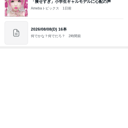
2026/08/08(D) 16本
何でかな？何でだろ？
2時間前
ジャンルランキング
お弁当づくり
5,211人参加中
1
酒ポンコツ女の息子LOVE blog♡♡
kana♡♡♡
2
ｒｉｉ＊ごはんアルバム
ｒｉｉ
3
運動部寮母さんの毎日お弁当☆毎日ごはん☆
☆はーちゃん☆
4
5
6
7
8