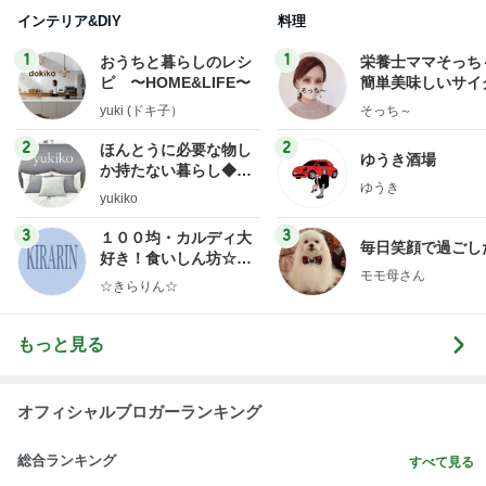
AKINA 首里城のお土産屋さんに感動
Amebaトピックス
1日前
悲しすぎて立ち直れない。
クロオフィシャルブログPowered by Ameba
1日前
塩が少なくて美味しい玄米おにぎり
Amebaトピックス
1日前
明日は1人で
だいたひかるオフィシャルブログ Powered by Ame
1日前
ba
ユカイ 隣の人から貰ったプレゼント
Amebaトピックス
22時間前