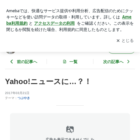
Yahoo!ニュースに…？！ | SUGI-Jの｢ﾐﾗｸﾙｸﾙｸﾙ奇跡を起こすぞ!
2026!!｣
アプリをダウンロードして
ブログの更新通知
を受け取りまし
開く
ょう。
SUGI-Jの｢ﾐﾗｸﾙｸﾙｸﾙ奇跡を起こすぞ!2026!!｣
フォロー
前の記事へ
一覧
次の記事へ
Yahoo!ニュースに…？！
2017年03月21日
テーマ：
つぶやき
広告を表示できませんでした