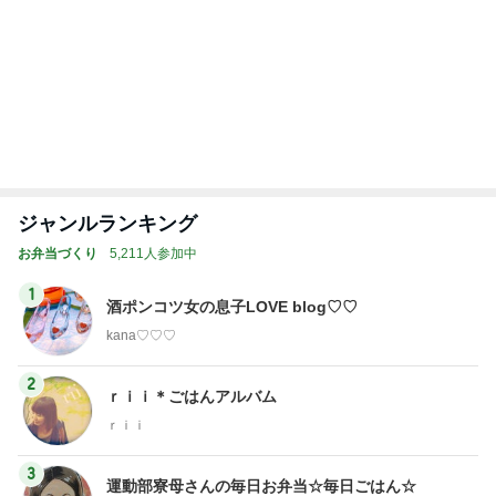
みかぱちこ家
3兄弟ママも子
ぴこれの毎日
大家族の愛情
子連れdeリゾ
のおうちでご
育て終盤
コレクション
ごはんとお弁
ート、時々キ
はん
♬.*ﾟ
当❤︎
ャラ弁
5
ブ
もっと見る
闘病生活や支えてくれた方々のお話
Amebaトピックス
1日前
假屋崎 絶品だった美味しいもつ鍋
Amebaトピックス
10時間前
夕食より高くてもとても満足なパフェ
Amebaトピックス
1日前