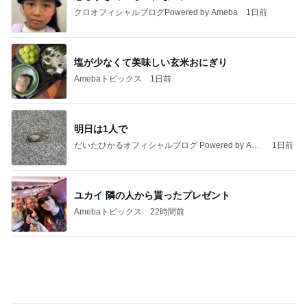
売って欲しいほど美味しいバター
Amebaトピックス
1日前
私達が何も言えなくなる事を楽しみにしていまー
す｡
最後の悪あがき
2日前
増量無料に負けて食べてしまった物
Amebaトピックス
23時間前
インターン面接3
四コマ戦士 パパ戦記
7日前
合格発表で増えた一つの国家資格
Amebaトピックス
1日前