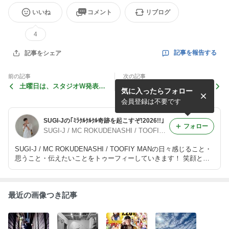
いいね
コメント
リブログ
4
記事を報告する
記事をシェア
前の記事
次の記事
土曜日は、スタジオW発表
三重県で新たなイベント始ま
気に入ったらフォロー
会！！
ります！
会員登録は不要です
SUGI-Jの｢ﾐﾗｸﾙｸﾙｸﾙ奇跡を起こすぞ!2026!!｣
フォロー
SUGI-J / MC ROKUDENASHI / TOOFIY MAN
SUGI-J / MC ROKUDENASHI / TOOFIY MANの日々感じること・
思うこと・伝えたいことをトゥーフィーしていきます！ 笑顔とハ
ッピーをお届けblogへようこそ
最近の画像つき記事