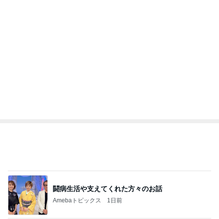
Amebaトピックス
1日前
記事を読む
トップブロガーランキング
インテリア&DIY
料理
1
1
おうちと暮らしのレシ
栄養士ママそっち
ピ 〜HOME&LIFE〜
簡単美味しいサイ
献立
yuki (ドキ子）
そっち～
2
2
ほんとうに必要な物し
ゆうき酒場
か持たない暮らし◆Ke
ゆうき
ep Life Simple◆〜イ
yukiko
ンテリアのきろく〜
3
3
１００均・カルディ大
毎日笑顔で過ごし
好き！食いしん坊☆き
モモ母さん
らりん☆のブログ
☆きらりん☆