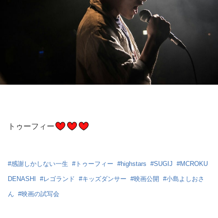
トゥーフィー
#
感謝しかしない一生
#
トゥーフィー
#
highstars
#
SUGIJ
#
MCROKU
DENASHI
#
レゴランド
#
キッズダンサー
#
映画公開
#
小島よしおさ
ん
#
映画の試写会