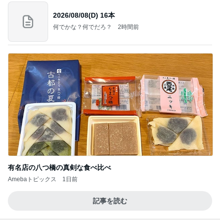
きっと高市ってこの時代に嘘、誤魔化し、はぐらか
しても【バレない】【通用する】とでも思ってたん
だろ
広報 いぬねこ本舗
9日前