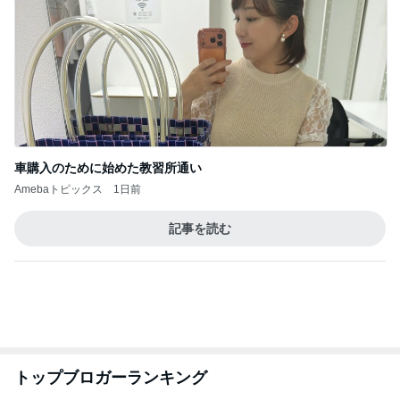
1
2
3
4
5
BEYOOOOO
島倉りか
ゆうこりん
石 安伊
蒼井心音
NDS
部品を替えてよりクリーミーな泡
Amebaトピックス
1日前
横浜SOGOうまいもの大会
nanaオフィシャルブログ Powered by Ameba
11日前