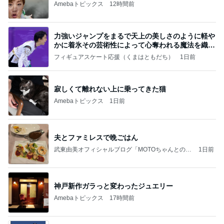
Amebaトピックス
12時間前
力強いジャンプをまるで天上の美しさのように軽や
かに着氷その芸術性によって心奪われる魔法を織り
なす
フィギュアスケート応援（くまはともだち）
1日前
寂しくて離れない上に乗ってきた猫
Amebaトピックス
1日前
夫とファミレスで晩ごはん
武東由美オフィシャルブログ「MOTOちゃんとのは
1日前
っぴぃな毎日」Powered by Ameba
神戸新作ガラっと変わったジュエリー
Amebaトピックス
17時間前