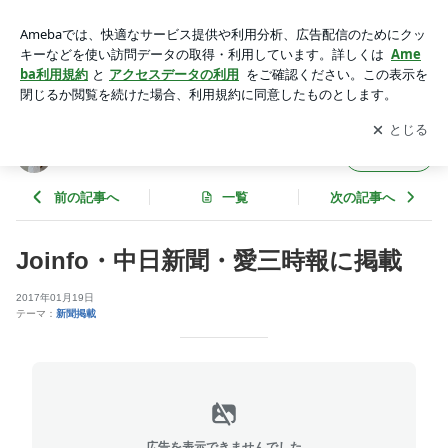
Joinfo・中日新聞・愛三時報に掲載 | SUGI-Jの｢ﾐﾗｸﾙｸﾙｸﾙ奇跡
を起こすぞ!2026!!｣
アプリをダウンロードして
ブログの更新通知
を受け取りまし
開く
ょう。
SUGI-Jの｢ﾐﾗｸﾙｸﾙｸﾙ奇跡を起こすぞ!2026!!｣
フォロー
前の記事へ
一覧
次の記事へ
Joinfo・中日新聞・愛三時報に掲載
2017年01月19日
テーマ：
新聞掲載
広告を表示できませんでした