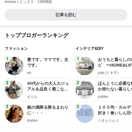
Amebaトピックス
13時間前
記事を読む
トップブロガーランキング
ファッション
インテリア&DIY
1
1
妻です。ママです。女
おうちと暮らしの
です。
ピ 〜HOME&LI
eri.
yuki (ドキ子）
2
2
40代からの大人カジュ
ほんとうに必要な
アルを品良く着こなす
か持たない暮らし
ファッションブログ
ep Life Simple
えりん
yukiko
ンテリアのきろく
3
3
銀の滴降る降るまわり
１００均・カルデ
に・・・
好き！食いしん坊
らりん☆のブログ
illallan
☆きらりん☆