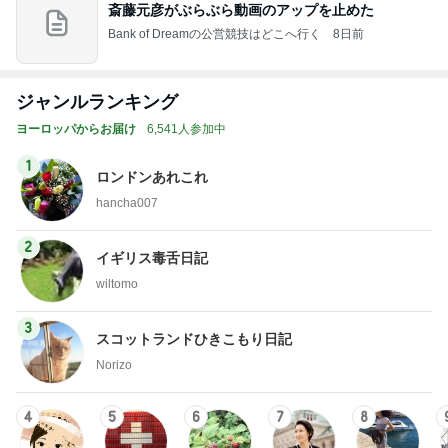
斎藤元彦がぶらぶら動画のアップを止めた
Bank of Dreamの公営競技はどこへ行く
8日前
ジャンルランキング
ヨーロッパからお届け
6,541人参加中
1
ロンドンあれこれ
hancha007
2
イギリス毒舌日記
wiltomo
3
スコットランドひきこもり日記
Norizo
4
5
6
7
8