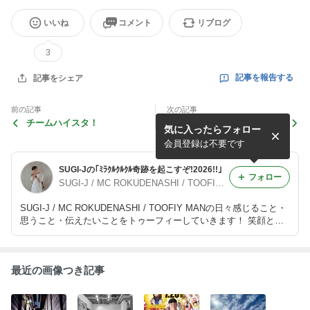
いいね
コメント
リブログ
3
記事を報告する
記事をシェア
前の記事
次の記事
チームハイスタ！
矢田小学校WS～大好きが合
気に入ったらフォロー
言葉～
会員登録は不要です
SUGI-Jの｢ﾐﾗｸﾙｸﾙｸﾙ奇跡を起こすぞ!2026!!｣
フォロー
SUGI-J / MC ROKUDENASHI / TOOFIY MAN
SUGI-J / MC ROKUDENASHI / TOOFIY MANの日々感じること・
思うこと・伝えたいことをトゥーフィーしていきます！ 笑顔とハ
ッピーをお届けblogへようこそ
最近の画像つき記事