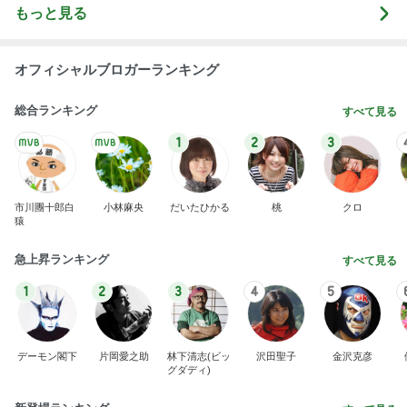
もっと見る
オフィシャルブロガーランキング
総合ランキング
すべて見る
1
2
3
市川團十郎白
小林麻央
だいたひかる
桃
クロ
猿
急上昇ランキング
すべて見る
1
2
3
4
5
デーモン閣下
片岡愛之助
林下清志(ビッ
沢田聖子
金沢克彦
グダディ)