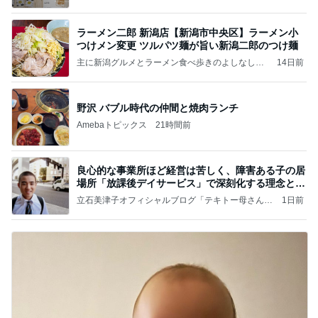
ラーメン二郎 新潟店【新潟市中央区】ラーメン小
つけメン変更 ツルパツ麺が旨い新潟二郎のつけ麺
主に新潟グルメとラーメン食べ歩きのよしなしご
14日前
と
野沢 バブル時代の仲間と焼肉ランチ
Amebaトピックス
21時間前
良心的な事業所ほど経営は苦しく、障害ある子の居
場所「放課後デイサービス」で深刻化する理念と現
実の
立石美津子オフィシャルブログ「テキトー母さんの
1日前
すすめ」Powered by Ameba