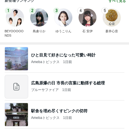
新登場ランキング
すべて見る
1
2
3
4
5
BEYOOOOO
島倉りか
ゆうこりん
石 安伊
蒼井心音
NDS
ひと目見て好きになった可愛い時計
Amebaトピックス
1日前
広島原爆の日 市長の言葉に動揺する総理
ブルーサファイア
1日前
駅舎を埋め尽くすピンクの切符
Amebaトピックス
1日前