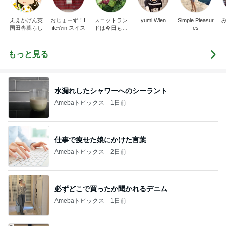
ええかげん英
おじょーず！L
スコットラン
yumi Wien
Simple Pleasur
国田舎暮らし
ife☆in スイス
ドは今日も曇
es
り空
もっと見る
水漏れしたシャワーへのシーラント
Amebaトピックス
1日前
仕事で痩せた娘にかけた言葉
Amebaトピックス
2日前
必ずどこで買ったか聞かれるデニム
Amebaトピックス
1日前