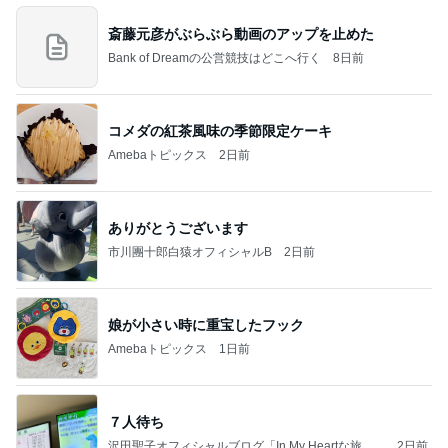
斎藤元彦がぶらぶら動画のアップを止めた
Bank of Dreamの公営競技はどこへ行く
8日前
コメダの紅茶風味の季節限定ケーキ
Amebaトピックス
2日前
ありがとうございます
市川團十郎白猿オフィシャルB
2日前
娘が小さい時に重宝したフック
Amebaトピックス
1日前
７人待ち
沢田聖子オフィシャルブログ「In My Heartな旅日
2日前