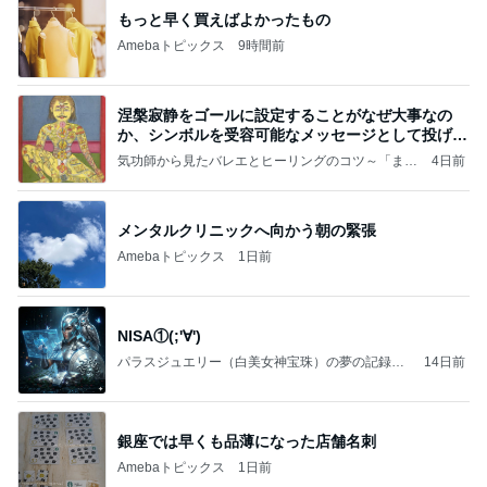
もっと早く買えばよかったもの
Amebaトピックス
9時間前
涅槃寂静をゴールに設定することがなぜ大事なの
か、シンボルを受容可能なメッセージとして投げる
ことが
気功師から見たバレエとヒーリングのコツ～「まと
4日前
いのば」ブログ
メンタルクリニックへ向かう朝の緊張
Amebaトピックス
1日前
NISA①(;'∀')
パラスジュエリー（白美女神宝珠）の夢の記録
14日前
（続編）
銀座では早くも品薄になった店舗名刺
Amebaトピックス
1日前