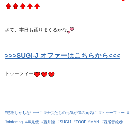
さて、本日も踊りまくるかな
>>>SUGI-J オファーはこちらから<<<
トゥーフィー
#
感謝しかしない一生
#
子供たちの元気が僕の元気に
#
トゥーフィー
#
Joinfomag
#
早見優
#
藤井隆
#
SUGIJ
#
TOOFIYMAN
#
西尾音絵巻