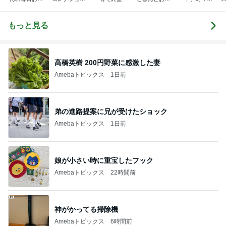
当☆毎日ごは
♬.*ﾟ
当❤︎
ャラ弁
ん☆
もっと見る
高橋英樹 200円野菜に感激した妻
Amebaトピックス
1日前
弟の進路提案に兄が受けたショック
Amebaトピックス
1日前
娘が小さい時に重宝したフック
Amebaトピックス
22時間前
神がかってる掃除機
Amebaトピックス
6時間前