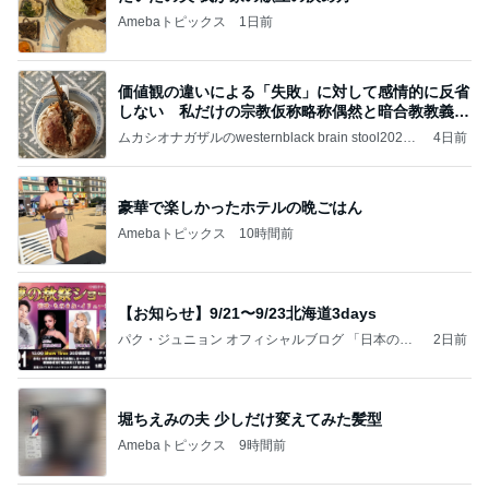
Amebaトピックス
1日前
価値観の違いによる「失敗」に対して感情的に反省
しない 私だけの宗教仮称略称偶然と暗合教教義候
補
ムカシオナガザルのwesternblack brain stool2024
4日前
年（令和6）11月25日以来減酒断煙再開ムカシオナ
ガザル
豪華で楽しかったホテルの晩ごはん
Amebaトピックス
10時間前
【お知らせ】9/21〜9/23北海道3days
パク・ジュニョン オフィシャルブログ 「日本の
2日前
心」 powered by Ameba
堀ちえみの夫 少しだけ変えてみた髪型
Amebaトピックス
9時間前