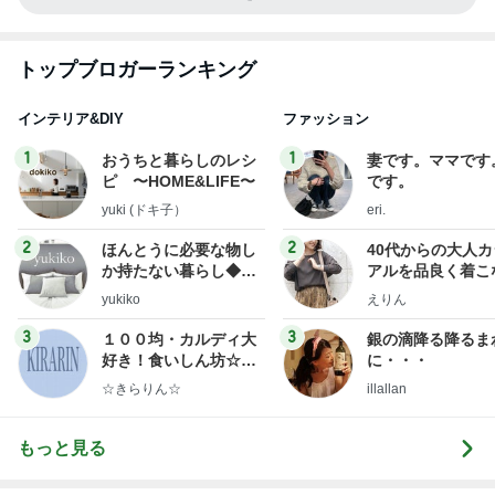
トップブロガーランキング
インテリア&DIY
ファッション
1
1
おうちと暮らしのレシ
妻です。ママです
ピ 〜HOME&LIFE〜
です。
yuki (ドキ子）
eri.
2
2
ほんとうに必要な物し
40代からの大人
か持たない暮らし◆Ke
アルを品良く着こ
ep Life Simple◆〜イ
ファッションブロ
yukiko
えりん
ンテリアのきろく〜
3
3
１００均・カルディ大
銀の滴降る降るま
好き！食いしん坊☆き
に・・・
らりん☆のブログ
☆きらりん☆
illallan
もっと見る