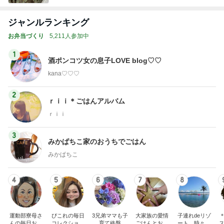
ジャンルランキング
お弁当づくり
5,211人参加中
1
酒ポンコツ女の息子LOVE blog♡♡
kana♡♡♡
2
ｒｉｉ＊ごはんアルバム
ｒｉｉ
3
みかぱちこ家のおうちでごはん
みかぱちこ
4
5
6
7
8
運動部寮母さ
ぴこれの毎日
3兄弟ママも子
大家族の愛情
子連れdeリゾ
んの毎日お弁
コレクション
育て終盤
ごはんとお弁
ート、時々キ
ス