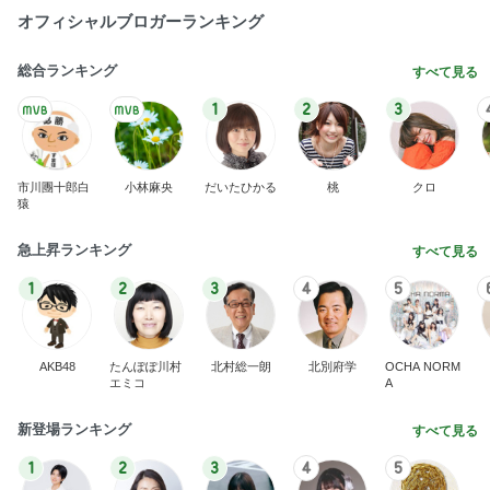
オフィシャルブロガーランキング
総合ランキング
すべて見る
1
2
3
市川團十郎白
小林麻央
だいたひかる
桃
クロ
猿
急上昇ランキング
すべて見る
1
2
3
4
5
AKB48
たんぽぽ川村
北村総一朗
北別府学
OCHA NORM
エミコ
A
新登場ランキング
すべて見る
1
2
3
4
5