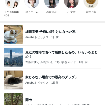
BEYOOOOO
ゆうこりん
島倉りか
石 安伊
蒼井心音
NDS
細川直美 子猫に釘付けになった私
Amebaトピックス
1日前
最近の香港で食べて感動したもの、いろいろまと
め！
香港在住えりのおいしい食べ歩きガイド
13日前
家じゃない場所での最高のダラダラ
Amebaトピックス
1日前
開卡