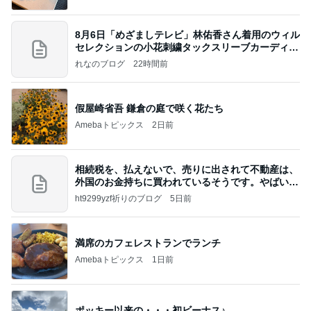
8月6日「めざましテレビ」林佑香さん着用のウィル
セレクションの小花刺繍タックスリーブカーディガ
ン
れなのブログ
22時間前
假屋崎省吾 鎌倉の庭で咲く花たち
Amebaトピックス
2日前
相続税を、払えないで、売りに出されて不動産は、
外国のお金持ちに買われているそうです。やばいで
すよ
ht9299yzf祈りのブログ
5日前
満席のカフェレストランでランチ
Amebaトピックス
1日前
ポッキー以来の・・・初ビーナス♪