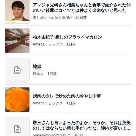
アンジャ児嶋さん相葉ちゃんと食事で紹介された仲
のいい後輩にコイツとは仲よく出来ないと思った
喋り場ならぬ語り場(仮)
10日前
柏木由紀子 癒しのフラッペマカロン
Amebaトピックス
1日前
地獄
日本人
1日前
焼肉のタレで炒めた肉の冷やし中華
Amebaトピックス
1日前
敬三さんも言いよったのよか。そうか。それは茂美
のしてはならない禁じ手だったな。陣内が言いよる
のよ
nanasantojiroのブログ
3日前