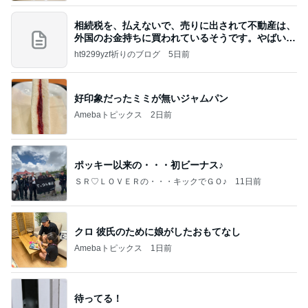
相続税を、払えないで、売りに出されて不動産は、
外国のお金持ちに買われているそうです。やばいで
すよ
ht9299yzf祈りのブログ
5日前
好印象だったミミが無いジャムパン
Amebaトピックス
2日前
ポッキー以来の・・・初ビーナス♪
ＳＲ♡ＬＯＶＥＲの・・・キックでＧＯ♪
11日前
クロ 彼氏のために娘がしたおもてなし
Amebaトピックス
1日前
待ってる！