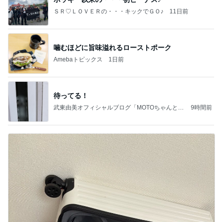
ＳＲ♡ＬＯＶＥＲの・・・キックでＧＯ♪
11日前
噛むほどに旨味溢れるローストポーク
Amebaトピックス
1日前
待ってる！
武東由美オフィシャルブログ「MOTOちゃんとの
9時間前
はっぴぃな毎日」Powered by Ameba