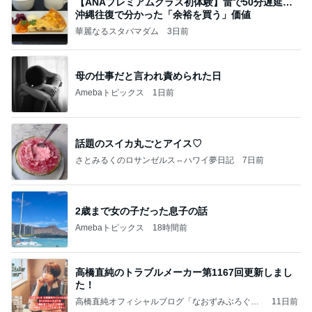
【ANAプレミアムクラス初体験】雷で50分遅延…
沖縄往復で分かった「余裕を買う」価値
華麗なるスタバマダム
3日前
母の仕事だと言われ責められた日
Amebaトピックス
1日前
話題のスイカ丸ごとアイス♡
さとみるくのロサンゼルス⇔ハワイ夢日記
7日前
2歳まで女の子だった息子の話
Amebaトピックス
18時間前
高橋直純のトラブルメーカー第1167回更新しまし
た！
高橋直純オフィシャルブログ「なおずみぶろぐ」
11日前
Powered by Ameba