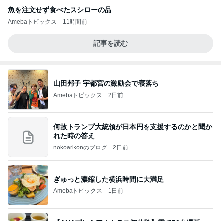
魚を注文せず食べたスシローの品
Amebaトピックス
11時間前
記事を読む
山田邦子 宇都宮の激励会で寝落ち
Amebaトピックス
2日前
何故トランプ大統領が日本円を支援するのかと聞か
れた時の答え
nokoarikonのブログ
2日前
ぎゅっと濃縮した横浜時間に大満足
Amebaトピックス
1日前