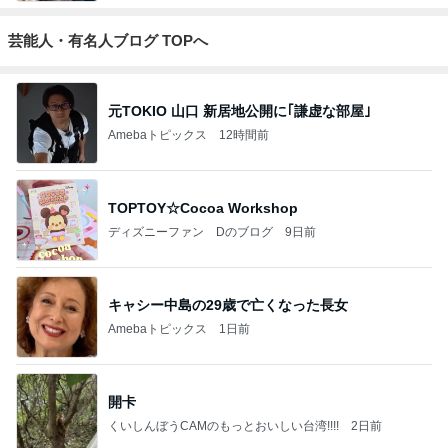
芸能人・有名人ブログ TOPへ
元TOKIO 山口 新居地公開に｢謙虚な部屋｣
Amebaトピックス
12時間前
TOPTOY☆Cocoa Workshop
ディズニーファン Dのブログ
9日前
キャシー中島の29歳で亡くなった長女
Amebaトピックス
1日前
開卡
くいしんぼうCAMのもっとおいしい台湾!!!!
2日前