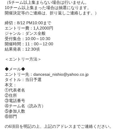
（5チーム以上集まらない場合は行いません。
10チーム以上集まった場合は抽選になります。
開催決定等のご連絡は、折り返しご連絡します。）
締切：8/12 PM10:00まで
エントリー費：1人2000円
ジャンル：ダンス全般
受付集合：10:00～10:30
開催時間：11：00～12:00
結果発表：12:30頃
＜エントリー方法＞
◆メール◆
エントリー先：dancesai_nishio@yahoo.co.jp
タイトル：当日予選
本文：
①代表者名
②住所
③電話番号
④チーム名（読み方）
⑤参加人数
⑥部門
の6項目を明記の上、上記のアドレスまでご連絡ください。