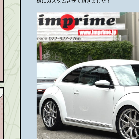
様にカスタムさせて頂きました！
ラ
ン
ラ
キ
ン
ン
キ
グ
ン
上
グ
昇
上
昇