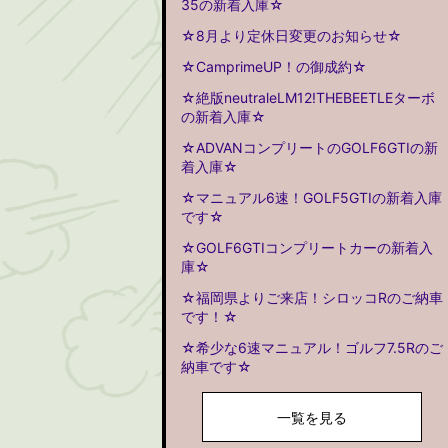
35の新着入庫☆
☆8月より定休日変更のお知らせ☆
☆CamprimeUP！の御成約☆
☆絶版neutraleLM12!THEBEETLEターボ
の新着入庫☆
☆ADVANコンプリートのGOLF6GTIの新
着入庫☆
☆マニュアル6速！GOLF5GTIの新着入庫
です☆
☆GOLF6GTIコンプリートカーの新着入
庫☆
☆福岡県よりご来店！シロッコRのご納車
です！☆
☆希少な6速マニュアル！ゴルフ7.5Rのご
納車です☆
一覧を見る