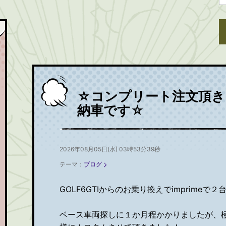
☆コンプリート注文頂きま
納車です☆
2026年08月05日(水) 03時53分39秒
テーマ：
ブログ
GOLF6GTIからのお乗り換えでimprime
ベース車両探しに１か月程かかりましたが、