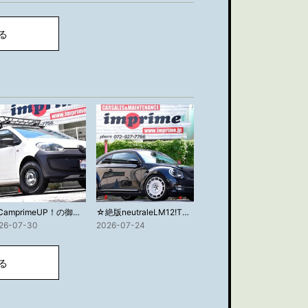
る
☆CamprimeUP！の御成約☆
☆絶版neutraleLM12!THEBEETLEターボの新着入庫☆
26-07-30
2026-07-24
る