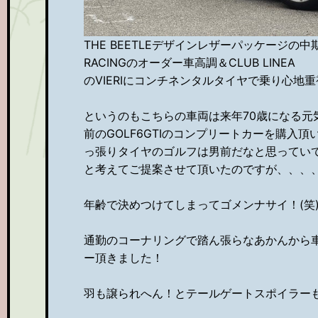
THE BEETLEデザインレザーパッケージの
RACINGのオーダー車高調＆CLUB LINEA
のVIERIにコンチネンタルタイヤで乗り心地
というのもこちらの車両は来年70歳になる元
前のGOLF6GTIのコンプリートカーを購入
っ張りタイヤのゴルフは男前だなと思ってい
と考えてご提案させて頂いたのですが、、、
年齢で決めつけてしまってゴメンナサイ！(笑
通勤のコーナリングで踏ん張らなあかんから
ー頂きました！
羽も譲られへん！とテールゲートスポイラー