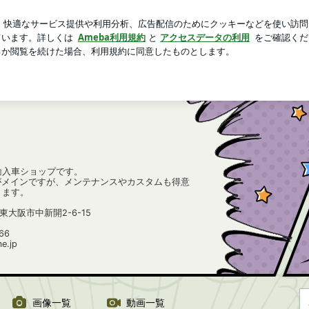
いお得なセット
芸能人ブログ
人気ブログ
新規登録
輸入車ショップです。
販売がメインですが、メンテナンスやカスタムも得意
ります。
阪府東大阪市中新開2-6-15
66
e.jp
画像一覧
動画一覧