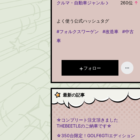
クルマ・自動車ジャンル
260
位
↑
よく使う公式ハッシュタグ
#フォルクスワーゲン
#改造車
#中古
車
フォロー
最新の記事
☆コンプリート注文頂きました
THEBEETLEのご納車です☆
☆350台限定！GOLF6GTIエディション