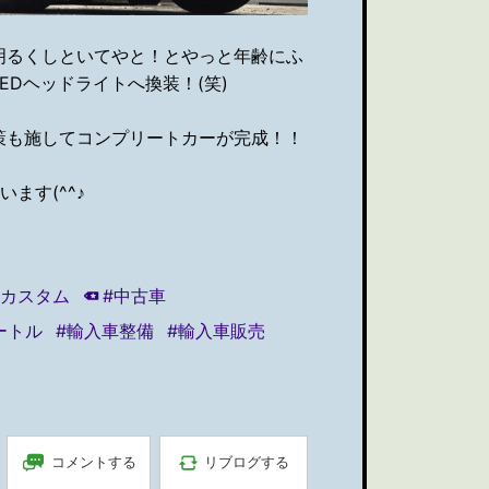
明るくしといてやと！とやっと年齢にふ
Dヘッドライトへ換装！(笑)
策も施してコンプリートカーが完成！！
ます(^^♪
車カスタム
#中古車
ートル
#輸入車整備
#輸入車販売
コメントする
リブログする