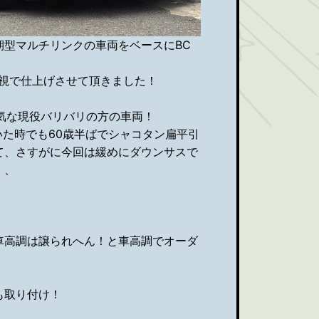
中期型マルチリンクの車両をベースにBC
重視で仕上げさせて頂きました！
気な現役バリバリの方の車両！
頂いた時でも60歳半ばでシャコタン扁平引
て、さすがに今回は緩めにダウンサスで
、、
)
車高調は譲られへん！と車高調でオーダ
も取り付け！