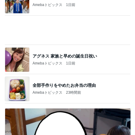
どちらにも言い分があり引き分け
Amebaトピックス
13時間前
兄に全振りで進学は無いと言った親
Amebaトピックス
2日前
収入アップ目指す転職に夫が反対
Amebaトピックス
1日前
森口博子 41個のドーナツに感激
Amebaトピックス
1日前