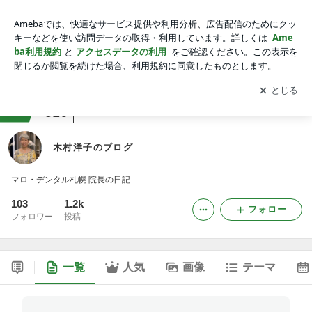
木村洋子のブログ
アプリをダウンロードして
ブログの更新通知
を受け取りまし
開く
ょう。
ranking
お弁当づくりジャンル
516
木村洋子のブログ
マロ・デンタル札幌 院長の日記
103
1.2k
フォロー
フォロワー
投稿
一覧
人気
画像
テーマ