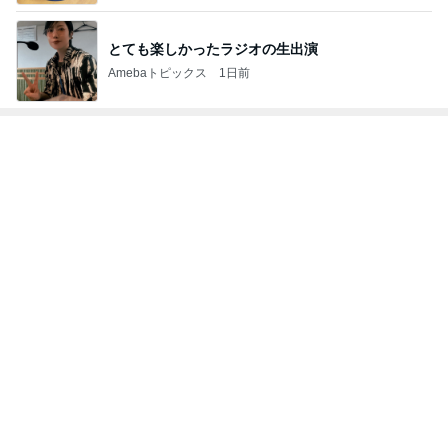
とても楽しかったラジオの生出演
Amebaトピックス
1日前
トップブロガーランキング
ファッション
旅行
1
1
妻です。ママです。女
「吉田さんちのフ
です。
リー日記」Powere
y Ameba 吉田さ
eri.
吉田さんファミリー
ミリーオフィシャ
ログ
2
2
40代からの大人カジュ
☆やまあこ☆さん
アルを品良く着こなす
ィズニー日記
ファッションブログ
えりん
☆やまあこ☆
3
3
銀の滴降る降るまわり
日々是甘露2〜デ
に・・・
ー風味〜
illallan
甘露