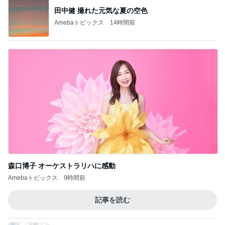
最近言われるいい香りのフレグランス
Amebaトピックス
1日前
記事を読む
渡辺美奈代 夜のたこ焼きパーティー
Amebaトピックス
1日前
東MAX 朝ごはんは明太フランス
Amebaトピックス
1日前
大浦龍宇一 子供に頼まれ描いた絵
Amebaトピックス
21時間前