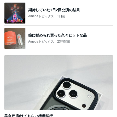
森口博子 オーケストラリハに感動
Amebaトピックス
9時間前
記事を読む
出張で痩せなかったダイエット報告
Amebaトピックス
1日前
レジェンド松下のなんでもプレゼン！
Amebaトピックス
23時間前
團十郎 癒しになった日本の自然
Amebaトピックス
1日前