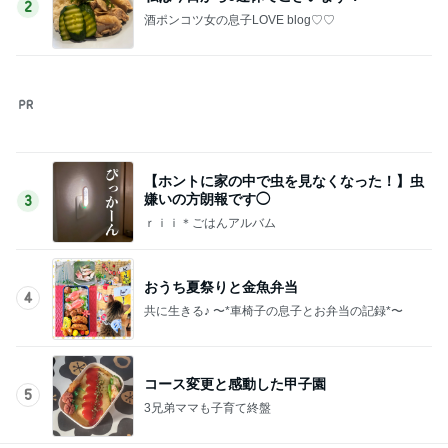
深夜に作る1人分の鶏手羽大根
Amebaトピックス
22時間前
記事を読む
副作用を抑える薬のエグい副作用
Amebaトピックス
2日前