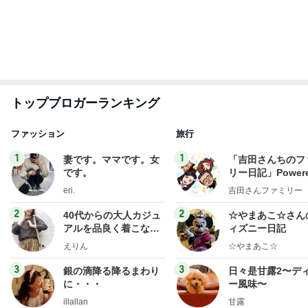
もっと見る
4ヶ月後に届いた忘れていた宅急便
Amebaトピックス
1日前
夫に続き私もGを退治した出来事
Amebaトピックス
1日前
次男と四男で逆転した判定結果
Amebaトピックス
14時間前
レジェンド松下のなんでもプレゼン！
Amebaトピックス
23時間前