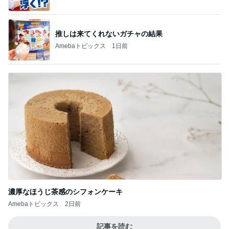
1
2
3
4
5
BEYOOOOO
島倉りか
ゆうこりん
MOMIママ
石 安伊
NDS
芸能人・有名人ブログ TOPへ
神がかってる掃除機
Amebaトピックス
23時間前
頂いた甘じょっぱくて大好きなお土産
Amebaトピックス
1日前
僕の会社が迎えた8歳の誕生日
Amebaトピックス
1日前