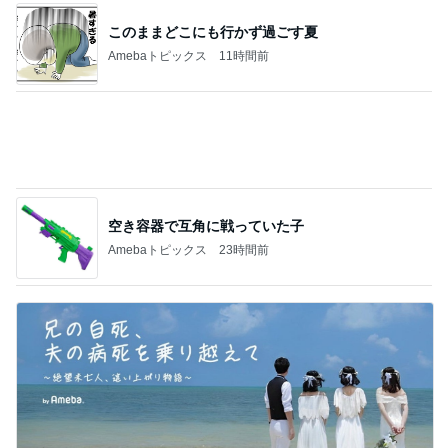
＊どう思う？＊
1
みかぱちこ家のおうちでごはん
私は今日から9連休でございます！
2
酒ポンコツ女の息子LOVE blog♡♡
【ホントに家の中で虫を見なくなった！】虫
嫌いの方朗報です◯
3
ｒｉｉ＊ごはんアルバム
おうち夏祭りと金魚弁当
4
共に生きる♪ 〜*車椅子の息子とお弁当の記録*〜
コース変更と感動した甲子園
5
3兄弟ママも子育て終盤