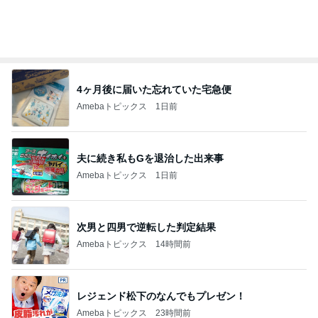
オフィシャルブロガーランキング
総合ランキング
すべて見る
1
2
3
市川團十郎白
小林麻央
だいたひかる
桃
クロ
猿
急上昇ランキング
すべて見る
1
2
3
4
5
木村直人
BEYOOOOO
美川憲一
吉岡淳
水森かおり
NDS
新登場ランキング
すべて見る