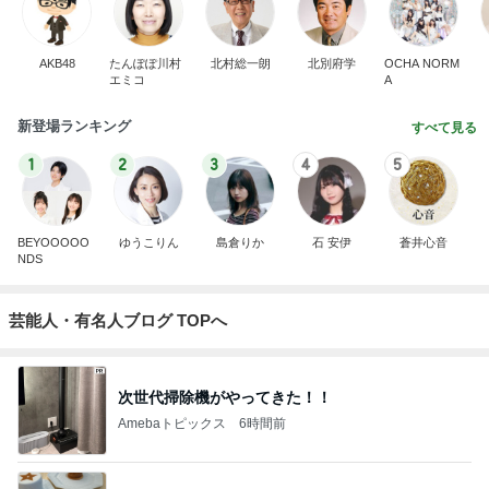
AKB48
たんぽぽ川村
北村総一朗
北別府学
OCHA NORM
エミコ
A
新登場ランキング
すべて見る
1
2
3
4
5
BEYOOOOO
ゆうこりん
島倉りか
石 安伊
蒼井心音
NDS
芸能人・有名人ブログ TOPへ
次世代掃除機がやってきた！！
Amebaトピックス
6時間前