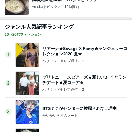
Amebaトピックス
16時間前
ジャンル人気記事ランキング
10〜20代ファッション
リアーナ★Savage X Fenty★ランジェリーコ
レクション2026 夏★
1
ハリウッドセレブ通信～２
ブリトニー・スピアーズ★新しいBF？とラン
チデート★夏コーデ★
2
ハリウッドセレブ通信～２
BTSテテがセンターに抜擢されない理由
3
かいかいききのノート