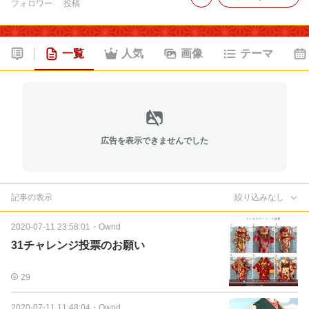
フォロワー
投稿
一覧
人気
画像
テーマ
広告を表示できませんでした
記事の表示
絞り込みなし
2020-07-11 23:58:01
・
Ownd
31チャレンジ投票のお願い
29
2020-07-11 11:48:04
・
Ownd