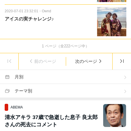
2020-07-01 23:32:01
・
Ownd
アイスの実チャレンジ♪
1
ページ（全
222
ページ中）
前のページ
次のページ
月別
テーマ別
ABEMA
清水アキラ 37歳で急逝した息子 良太郎
さんの死去にコメント