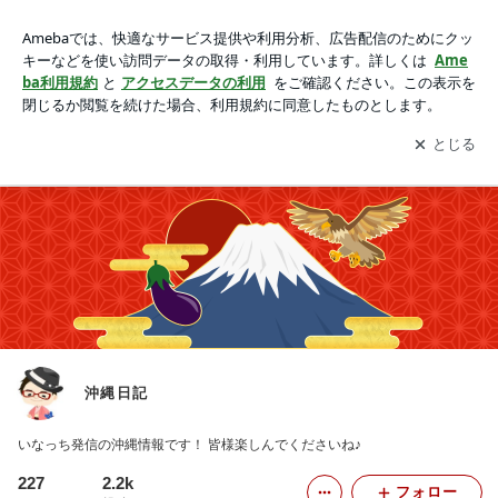
沖縄日記
アプリをダウンロードして
ブログの更新通知
を受け取りまし
開く
ょう。
アメブロ
HOME
Instagram
沖縄日記
いなっち発信の沖縄情報です！ 皆様楽しんでくださいね♪
227
2.2k
フォロー