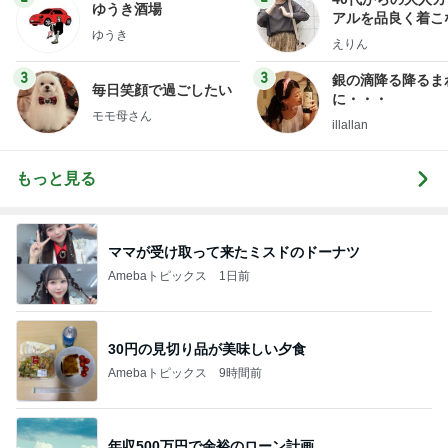
ゆうき酒場
アルを品良く着こ
ゆうき
ファッションブロ
えりん
3
3
銀の滴降る降るま
毎日笑顔で過ごしたい
に・・・
モモ母さん
illallan
もっと見る
ママが受け取って来たミスドのドーナツ
Amebaトピックス
1日前
30円の見切り品が美味しい夕食
Amebaトピックス
9時間前
年収500万円で余裕のローン計画