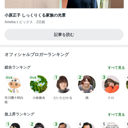
小原正子 しっくりくる家族の光景
Amebaトピックス
2日前
記事を読む
オフィシャルブロガーランキング
総合ランキング
すべて見る
1
2
3
市川團十郎白
小林麻央
だいたひかる
桃
クロ
猿
急上昇ランキング
すべて見る
1
2
3
4
5