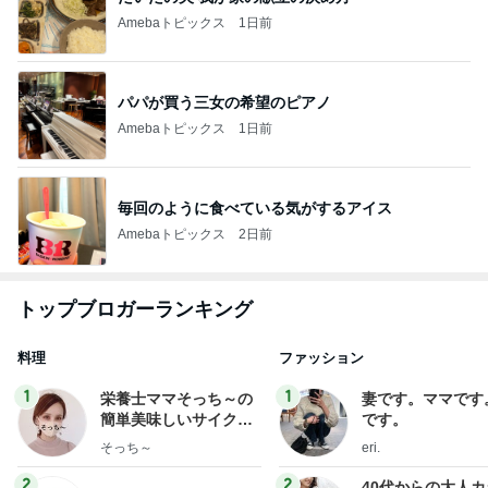
Amebaトピックス
1日前
パパが買う三女の希望のピアノ
Amebaトピックス
1日前
毎回のように食べている気がするアイス
Amebaトピックス
2日前
トップブロガーランキング
料理
ファッション
1
1
栄養士ママそっち～の
妻です。ママです
簡単美味しいサイクル
です。
献立
そっち～
eri.
2
2
40代からの大人