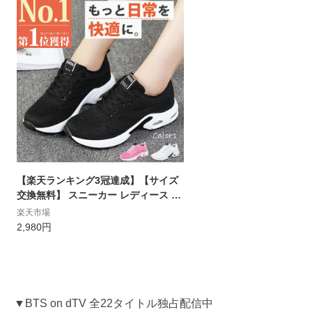
【楽天ランキング3冠達成】【サイズ
交換無料】 スニーカー レディース ウ
ォーキングシューズ ランニングシュ
楽天市場
ーズ 靴 黒 白 運動靴 ジョギングシュ
2,980円
ーズ ジム シューズ スポーツシューズ
トレーニングシューズ おしゃれ かわ
いい 人気 軽量
▼BTS on dTV 全22タイトル独占配信中