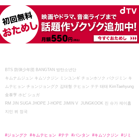
BTS 防弾少年団 BANGTAN 방탄소년단
キムナムジュン キムソクジン ミンユンギ チョンホソク パクジミン キ
ムテヒョン チョンジョングク 김태형 テヒョン テテ 태태 KimTaehyung
金泰亨 ホビ シュガ
RM JIN SUGA JHOPE J-HOPE JIMIN V JUNGKOOK 진 슈가 제이홉
지민 뷔 정국
#
ジョングク
#
キムテヒョン
#
テテ
#
バンタン
#
キムソクジン
#
ジミ