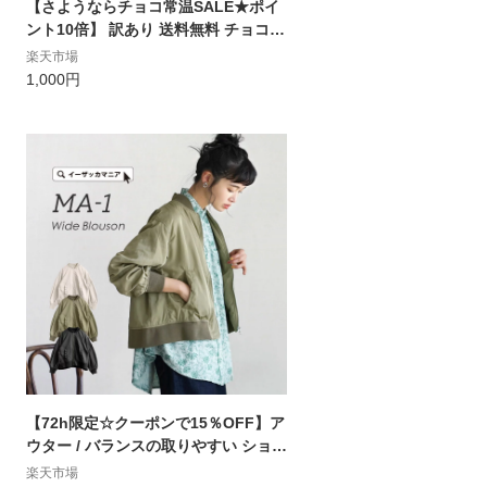
【さようならチョコ常温SALE★ポイ
ント10倍】 訳あり 送料無料 チョコレ
ート チョコ 割れチョコ 34種類から選
楽天市場
べるクーベルチュールの贅沢割れチョ
1,000円
コ 270g 割れチョコ 大量 1,000円ポッ
キリ お取り寄せ スイーツ チョコレー
ト チョコ 大量 業務用 SALE セール
【72h限定☆クーポンで15％OFF】ア
ウター / バランスの取りやすい ショー
ト丈 の MA1 。 レディース ジャケッ
楽天市場