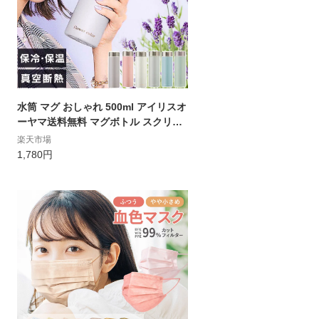
水筒 マグ おしゃれ 500ml アイリスオ
ーヤマ送料無料 マグボトル スクリュ
ー キッズ 直飲み ステンレス 大人 保
楽天市場
温 保冷 かわいい オフィス 洗いやすい
1,780円
フラワーカラー 真空断熱層 可愛い 水
分補給 SBF-S500[広告]