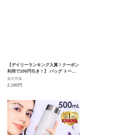
【デイリーランキング入賞！クーポン
利用で100円引き！】 バッグ トート
バッグ チャック付き ファスナー付き
楽天市場
レディース メンズ 肩掛け マザーバッ
2,180円
グ トート ショルダーバッグ キャンバ
ス 大きめ 大容量 a4 布 鞄 シンプル エ
コバッグ ベジバッグ 【ショルダート
ート】Nc