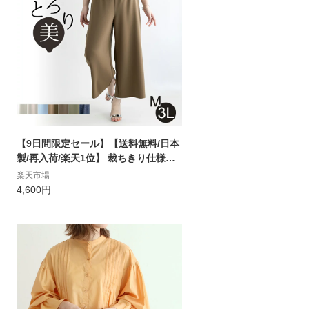
【9日間限定セール】【送料無料/日本
製/再入荷/楽天1位】 裁ちきり仕様の
きれいめ大人フレアパンツ 春秋冬 全1
楽天市場
4色 M-3L 洗える レディースファッシ
4,600円
ョン ボトムス ガウチョパンツ 股上深
め 股上普通 ウォッシャブル ワイドパ
ンツ 百貨店 メt %off 3037