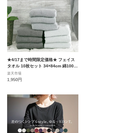
★4/17まで時間限定価格★ フェイス
タオル 10枚セット 34×84cm 綿100％
無地 薄手 日常使い デイリーユース タ
楽天市場
オル towel タオル フェイス 吸水 普段
1,950円
使いにちょうどいい タオル 乾きが早
い 速乾 嵩張らない タオル A901