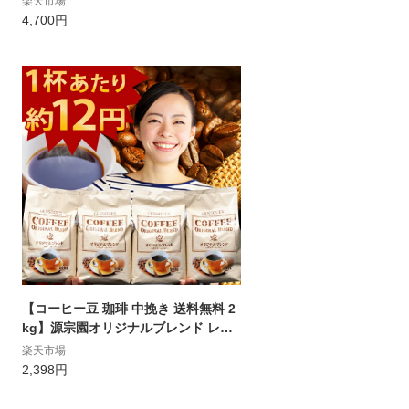
楽天市場
ズブラックコーティング 2本ライン 3
4,700円
色切替 ラメ 日傘 雨傘 耐風骨傘】 ギ
フト 長傘 シンプル 無地 紫外線カット
UVカット7010 7012 7014【母の日 ギ
フト】
【コーヒー豆 珈琲 中挽き 送料無料 2
kg】源宗園オリジナルブレンド レギ
ュラーコーヒー【500g×4袋】【中挽
楽天市場
きは4月8日より順次発送】【豆のまま
2,398円
は4月下旬発送予定】【4/1より2,398
円(税込)に価格変更】