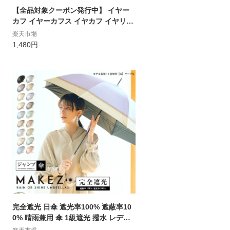
【全品対象クーポン発行中】 イヤー
カフ イヤーカフス イヤカフ イヤリン
グ 4点セット 大ぶり パール 金属アレ
楽天市場
ルギー対応 18K レディース ニッケル
1,480円
フリー 大人かわいい カジュアル ジュ
エリー ゴールド 送料無料 母の日 ラン
キング1位 u プチプライス高見え CR
AIFE
完全遮光 日傘 遮光率100% 遮蔽率10
0% 晴雨兼用 傘 1級遮光 撥水 レディ
ース ジャンプ傘 60cm 【makez. マケ