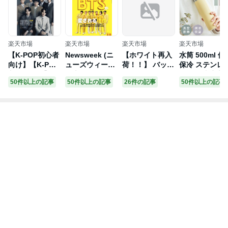
楽天市場
楽天市場
楽天市場
楽天市場
【K-POP初心者
Newsweek (ニ
【ホワイト再入
水筒 500ml 保
向け】【K-POP
ューズウィーク
荷！！】 バッグ
保冷 ステンレ
入門セール】
日本版) 2022年
トートバッグ チ
ボトル 真空断
50件以上の記事
50件以上の記事
26件の記事
50件以上の記事
【アジア版】
4/12号 [雑誌]
ャック付き ファ
直飲み スクリ
【和訳選択】20
スナー付き レデ
ー 洗いやすい
22年 TIME ASI
ィース メンズ
大人 子供 小学
A BTS 2021 10
肩掛け マザーバ
生 会社 オフィ
0 MOST INFLU
ッグ トート シ
ス 通勤 スポー
ENTIAL COMP
ョルダーバッグ
ツドリンク 対
ANIES 防弾少年
キャンバス 大き
かわいい ギフ
団 タイムマガジ
め 大容量 a4 布
お手入れ簡単 
ン 画報 インタ
鞄 シンプル エ
グボトル アイ
ビュー 韓国 雑
コバッグ ベジバ
スオーヤマ SM
誌 マガジン KO
ッグ 【ショルダ
FS500 *
REAN MAGAZI
ートート】Nc
NE【弊店限定特
典】【宅配便】