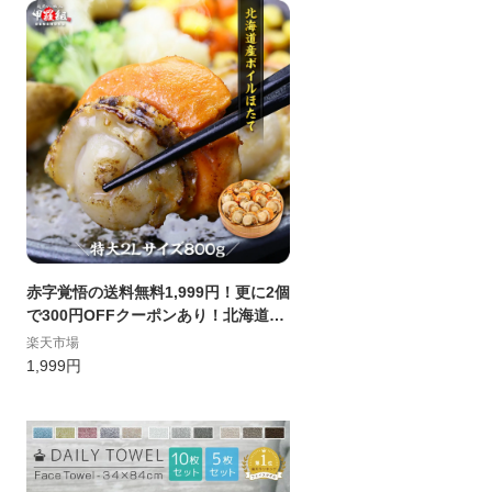
当 朝食 レジャー PMS-704P-W 【it
s】
赤字覚悟の送料無料1,999円！更に2個
で300円OFFクーポンあり！北海道産
の特大ボイルほたて1kg（解凍後800
楽天市場
g）【帆立】【ほたて】【ホタテ】
1,999円
【送料無料】