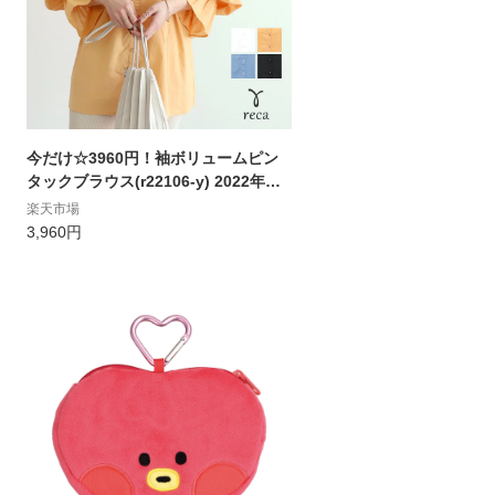
今だけ☆3960円！袖ボリュームピン
タックブラウス(r22106-y) 2022年春
新作 レディース トップス シャツ 長袖
楽天市場
ボリューム袖 大きめ 楽ちん おしゃれ
3,960円
体型カバー スタンドカラー シンプル
春 reca レカ ネコポス発送10