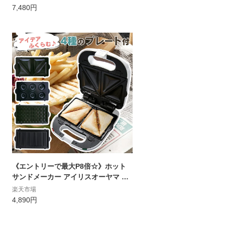
ショルダーバッグ レディースバッグ
7,480円
お財布ショルダー レディース バッグ
イマイバッグ 55181
《エントリーで最大P8倍☆》ホット
サンドメーカー アイリスオーヤマ 電
気 ワッフルアイリスオーヤマ マルチ
楽天市場
サンドメーカー ワッフルメーカー お
4,890円
しゃれ 調理家電 おやつ 朝食 パニーニ
ドーナツメーカー 焼きドーナツ お弁