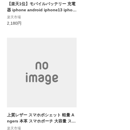
【楽天1位】モバイルバッテリー 充電
器 iphone android iphone13 iphon
e13 mini iphone13 pro iphone13 pr
楽天市場
o max iPhoneSE3 SE3 第3世代 iPho
2,180円
ne12 Pro Max mini iPhone 12 iPho
ne11XS iPhoneXSMax iPhoneXR ip
honeX
上質レザー スマホポシェット 軽量 A
ngers 本革 スマホポーチ 大容量 スマ
ホバッグ スマフォ レザー ケース 牛革
楽天市場