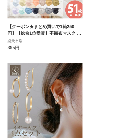
【クーポン★まとめ買いで1箱250
円】【総合1位受賞】不織布マスク 50
枚+1枚入 血色マスク ふつうサイズ 小
楽天市場
さめ 使い捨てマスク 送料無料【ゆう
395円
パケット配送】PFE99% BFE99% VF
E99% 女性 男性 子供 カラー やわらか
不織布マスク ロイヤル 平紐 カケン検
査済|zk-kmn sale|