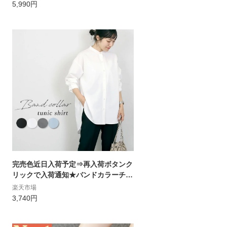
ト ブルゾン ショートブルゾン ジャン
5,990円
パー ジャンバー ライトアウター 羽織
り 長袖 長そで ワイド 大きいサイズ
ゆったり 春 ◆MA-1 ワイドシルエッ
トブルゾン
完売色近日入荷予定⇒再入荷ボタンク
リックで入荷通知★バンドカラーチュ
ニックシャツ 【メール便可/ma3】シ
楽天市場
ャツ チュニック バンドカラー ノーカ
3,740円
ラー レイヤード 羽織り 体型カバー 杢
無地 春 冬 30代 40代 レディース