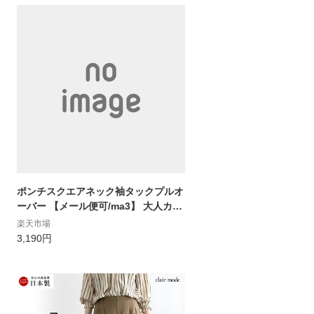
ポンチスクエアネック袖タックプルオ
ーバー 【メール便可/ma3】 大人カジ
ュアル カットソー レディース 7分袖
楽天市場
スクエアネック 春 着痩せ きれいめ 袖
3,190円
コンシャス 30代 40代