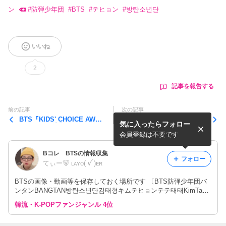
ン
#
防弾少年団
#
BTS
#
テヒョン
#
방탄소년단
いいね
2
記事を報告する
前の記事
次の記事
BTS『KIDS' CHOICE AWAR
【BTS Instagram】ホビ ス
気に入ったらフォロー
DS 2022』受賞コメント
トーリー SOUNDCHECK La
sVegus Day2
会員登録は不要です
Bコレ BTSの情報収集
フォロー
てぃー🐻 ʟᴀʏᴏ( ꪜ )ᴇʀ
BTSの画像・動画等を保存しておく場所です 〔BTS防弾少年団バ
ンタンBANGTAN방탄소년단김태형キムテヒョンテテ태태KimTaeh
yung金泰亨RMJINSUGAJHOPEJIMIN VJUNGKOOK진슈가제이홉
韓流・K-POPファンジャンル 4位
지민뷔정국〕