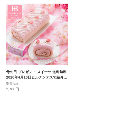
母の日 プレゼント スイーツ 送料無料
2020年4月10日ヒルナンデスで紹介！
さくら満開モンブランロールギフト
楽天市場
ロールケーキ桜 お取り寄せ お花見お
2,780円
祝 楽天 スイーツ人気 ケーキ お菓子
いちご 苺