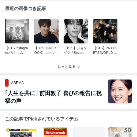
最近の画像つき記事
【BTS Instagra
【BTS JUNGK
【BTS】ジョン
【BTS】260805
m／V】キムテ
OOK】ジョング
グク『Seven』
BTS WORLD T
ヒョン インス
ク CHANEL B
YouTubeミュー
OUR ARIRANG
タストーリー wi
EAUTY／シャネ
ジックで13億回
IN フォックスボ
th ジョングク、
ルビューティ新
もっと見る
再生突破
ロ
ホビ
映像公開
ABEMA
｢人生を共に｣ 前田敦子 喜びの報告に祝
福の声
この記事でPickされているアイテム