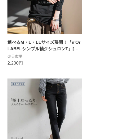
選べるM・L・LLサイズ展開！『n'Or
LABELシンプル袖クシュロンT』[ロ
ングTシャツ レディース トップス イ
楽天市場
ンナー 長袖 カットソー クルーネック
2,290円
コットン 綿100％ 国産 日本製 無地]
※メール便可※【10】