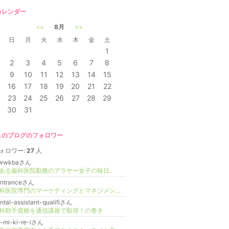
カレンダー
<<
8月
>>
日
月
火
水
木
金
土
1
2
3
4
5
6
7
8
9
10
11
12
13
14
15
16
17
18
19
20
21
22
23
24
25
26
27
28
29
30
31
このブログのフォロワー
ォロワー:
27
人
wwkbaさん
ある歯科医院勤務のアラサー女子の毎日。
entranceさん
歯科医院専門のマーケティングとマネジメントサービスを提供する、株式会社デントランスの公式ブログ
ntal-assistant-qualifiさん
科助手資格を通信講座で取得！の巻き
-mi-ki-re-iさん