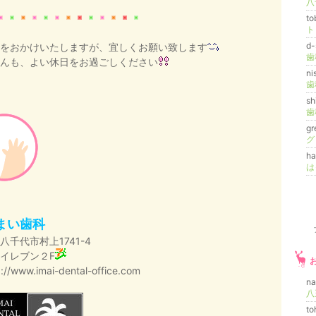
t
d-
をおかけいたしますが、宜しくお願い致します
歯
んも、
よい休日をお過ごしください
ni
sh
gr
グ
ha
まい歯科
八千代市村上1741-4
イレブン２F
p://www.imai-dental-office.com
n
to