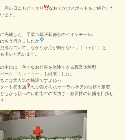
、寒い日にもピッタリ
なおでかけスポットをご紹介した
います。
に完成した、千葉市幕張新都心のイオンモール。
はもう行きましたか
だ混んでいて、なかなか足が向かない…（ ´(ェ)｀）と
も多いと思います。
の中には、色々なお仕事を体験できる職業体験型
パーク
『カンドゥー』
も出来ました。
ちには大人気の施設ですよねっ
ターも初出店
幼少期からのオーラルケアの理解と定着、
どもから親への口腔衛生の大切さ・必要性の伝播を目指し
す。