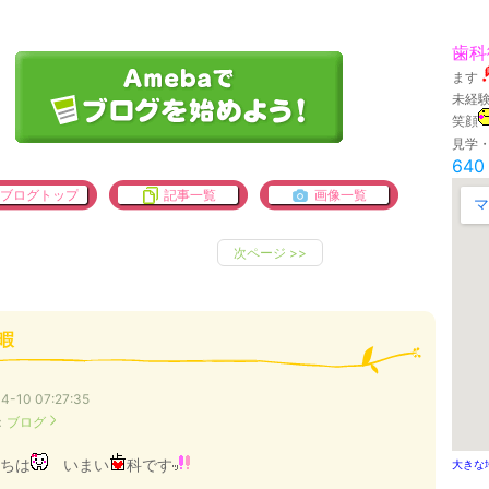
歯科
ます
未経
笑顔
見学
640
ブログトップ
記事一覧
画像一覧
次ページ
>>
暇
4-10 07:27:35
：
ブログ
ちは
いまい
科です
大きな