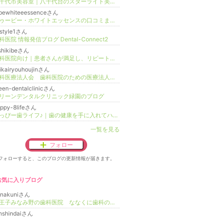
八千代市美容室｜八千代台のスターライト美容室
obewhiteeessenceさん
トゥービー・ホワイトエッセンスの口コミまとめ
style1さん
科医院 情報発信ブログ Dental-Connect2
shikibeさん
歯科医院向け｜患者さんが満足し、リピートに繋がるスケーリング
ikairyouhoujinさん
歯科医療法人会 歯科医院のための医療法人設立情報・メリット・デメリット・活用法
een-dentalclinicさん
リーンデンタルクリニック緑園のブログ
ppy-8lifeさん
はっぴー歯ライフ♪｜歯の健康を手に入れてハッピーライフを！
一覧を見る
フォロー
フォローすると、このブログの更新情報が届きます。
お気に入りブログ
anakuniさん
八王子みなみ野の歯科医院 ななくに歯科のブログ
hshindaiさん