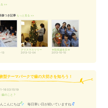
る >>
画像つき記事
もっと見る >>
クリスマスツリー
☆院長誕生日☆
-13
2013-12-04
2013-10-10
験型テーマパークで歯の大切さを知ろう！
1-16 03:15:19
：
歯のこと
んこんにちは
毎日寒い日が続いていますね