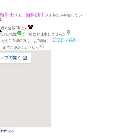
衛生士
歯科助手
さん、
さんを常時募集してい
験者も全然OKです
とど根性
で一緒にお仕事しませんか
0120-482-
・面接ご希望の方は、お気軽に
までご連絡くださいっ
地図で見る