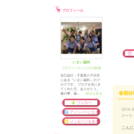
プロフィール
いまい歯科
プロフィール
｜
ピグの部屋
自己紹介：千葉県八千代市
にある『いまい歯科』のブ
ログです。 ブログを見にき
てくれた方、ありがとう。
春期休
歯の事、歯...
続きを見る
フォロー
2014-0
アメンバーになる
テーマ
メッセージを送る
こんに