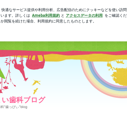
したお買い物
芸能人ブログ
人気ブログ
新規登録
ロ
まい歯科ブログ
科"歯っぴぃ"blog