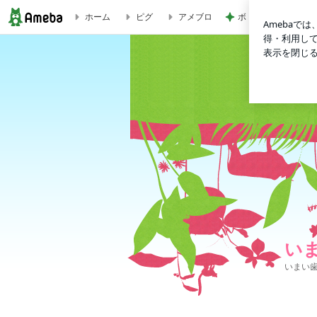
ホーム
ピグ
アメブロ
ボトル目当てで予約
いまい歯科ブログ
い
いまい歯