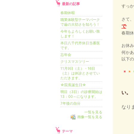
最新の記事
すっか
春期休暇
さて、
職業体験型テーマパーク
で歯の大切さを知ろう！
で
今年もよろしくお願い致
春期休
します！
本日八千代市休日当番医
お休み
です。
何かあ
忘年会
以下の
クリスマスツリー
11月9日（土）・16日
（土）は休診とさせてい
ただきます。
☆院長誕生日☆
明日（3日）の診療開始は
い。
13：00～になります。
（
7年後の自分
なり
一覧を見る
画像一覧を見る
保
テーマ