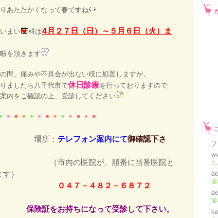
りあたたかくなって春ですね
4月２７日（日）～５月６日（火）ま
いまい
科は
暇を頂きます
の間、痛みや不具合が出ない様に処置しますが
、
休日診療
りましたら八千代市で
を行っておりますので
案内をご確認の上、受診してください
場所：
テレフォン案内にて
御確認下さ
フ
w
市内の医院が、順番に当番医院と
と
ます）
d
０４７－４８２－６８７２
de
歯
険証をお持ちになって受診して下さい。
ka